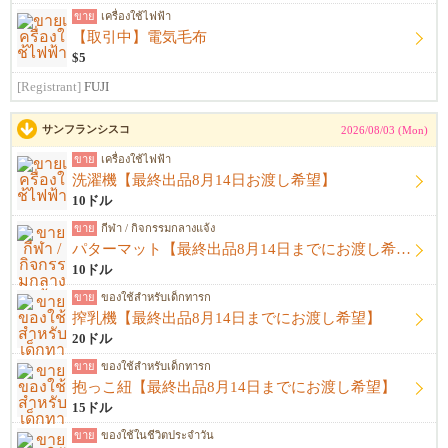
ขาย
เครื่องใช้ไฟฟ้า
【取引中】電気毛布
$5
[Registrant]
FUJI
サンフランシスコ
2026/08/03 (Mon)
ขาย
เครื่องใช้ไฟฟ้า
洗濯機【最終出品8月14日お渡し希望】
10ドル
ขาย
กีฬา / กิจกรรมกลางแจ้ง
パターマット【最終出品8月14日までにお渡し希望】
10ドル
ขาย
ของใช้สำหรับเด็กทารก
搾乳機【最終出品8月14日までにお渡し希望】
20ドル
ขาย
ของใช้สำหรับเด็กทารก
抱っこ紐【最終出品8月14日までにお渡し希望】
15ドル
ขาย
ของใช้ในชีวิตประจำวัน