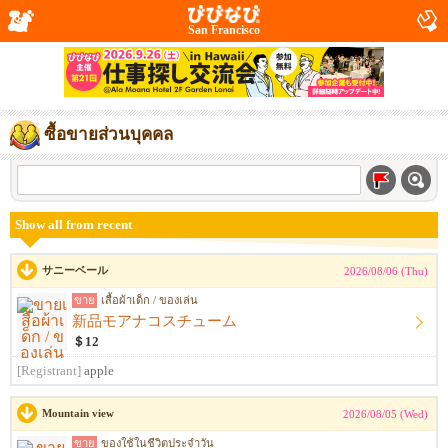
San Francisco
ซื้อขายส่วนบุคคล
Show all from recent
サニーベール
2026/08/06 (Thu)
ขาย
เสื้อผ้าเด็ก / ของเล่น
新品モアナコスチューム
＄12
[Registrant]
apple
Mountain view
2026/08/05 (Wed)
ขาย
ของใช้ในชีวิตประจำวัน