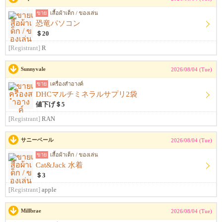
ขาย
เสื้อผ้าเด็ก / ของเล่น
恐竜パソコン
＄20
[Registrant]
R
Sunnyvale
2026/08/04 (Tue)
ขาย
เครื่องสำอางค์
DHCマルチミネラルサプリ2袋
値下げ＄5
[Registrant]
RAN
サニーベール
2026/08/04 (Tue)
ขาย
เสื้อผ้าเด็ก / ของเล่น
Cat&Jack 水着
＄3
[Registrant]
apple
Millbrae
2026/08/04 (Tue)