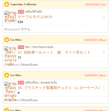
Cupertino, California
2026/08/04 (Tue)
ขาย
เครื่องใช้ไฟฟ้า
ケーブルモデムWi-Fi
$50
[Registrant]
モデム
Los Altos
2026/08/03 (Mon)
ขาย
กีฬา / กิจกรรมกลางแจ้ง
62. 自転車ヘルメット、鍵、ライト等セット
15
[Registrant]
ShimaShima
Los Altos
2026/08/03 (Mon)
ขาย
เครื่องเรือน / ตกแต่งภายใน
36. プラスチック製書類チェスト（レターケース）
8
[Registrant]
ShimaShima
Los Altos
2026/08/03 (Mon)