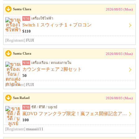
Santa Clara
2026/08/03 (Mon)
ขาย
เครื่องใช้ไฟฟ้า
Switch 1 スウィッチ１＋プロコン
$110
[Registrant]
FUJI
Santa Clara
2026/08/03 (Mon)
ขาย
เครื่องเรือน / ตกแต่งภายใน
カウンターチェア 2脚セット
50
[Registrant]
FUJI
San Rafael
2026/08/03 (Mon)
ขาย
ซีดี / ดีวีดี / บลูเรย์
嵐DVD ファンクラブ限定！嵐フェス開催記念アルバム ウラ嵐マニア CD４枚組
100
[Registrant]
maaaaii11