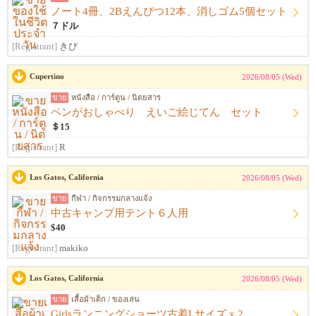
ノート4冊、2Bえんぴつ12本、消しゴム5個セット
７ドル
[Registrant]
きび
Cupertino
2026/08/05 (Wed)
ขาย
หนังสือ / การ์ตูน / นิตยสาร
ペンがおしゃべり えいご絵じてん セット
＄15
[Registrant]
R
Los Gatos, California
2026/08/05 (Wed)
ขาย
กีฬา / กิจกรรมกลางแจ้ง
中古キャンプ用テント６人用
$40
[Registrant]
makiko
Los Gatos, California
2026/08/05 (Wed)
ขาย
เสื้อผ้าเด็ก / ของเล่น
Girlsランニングショーツ古着Lサイズ x 2