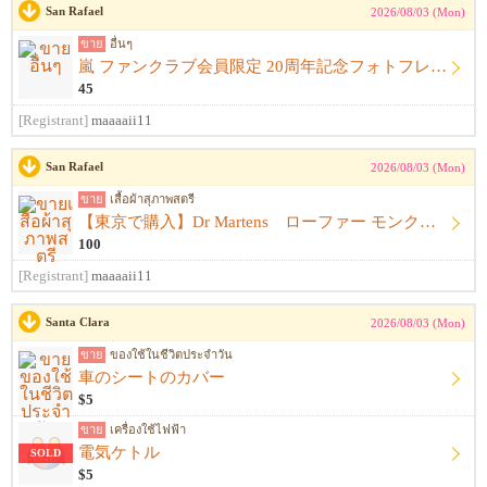
San Rafael
2026/08/03 (Mon)
ขาย
อื่นๆ
嵐 ファンクラブ会員限定 20周年記念フォトフレーム
45
[Registrant]
maaaaii11
San Rafael
2026/08/03 (Mon)
ขาย
เสื้อผ้าสุภาพสตรี
【東京で購入】Dr Martens ローファー モンクストラップ 黒 サイズ23.5cm〜24.0cm ドクターマーチン
100
[Registrant]
maaaaii11
Santa Clara
2026/08/03 (Mon)
ขาย
ของใช้ในชีวิตประจำวัน
車のシートのカバー
$5
ขาย
เครื่องใช้ไฟฟ้า
電気ケトル
SOLD
$5