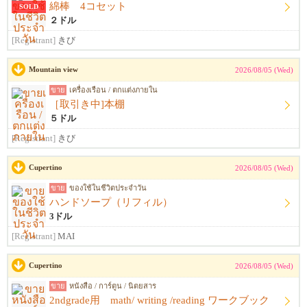
綿棒 4コセット
SOLD
２ドル
[Registrant]
きび
Mountain view
2026/08/05 (Wed)
ขาย
เครื่องเรือน / ตกแต่งภายใน
［取引き中]本棚
５ドル
[Registrant]
きび
Cupertino
2026/08/05 (Wed)
ขาย
ของใช้ในชีวิตประจำวัน
ハンドソープ（リフィル）
3ドル
[Registrant]
MAI
Cupertino
2026/08/05 (Wed)
ขาย
หนังสือ / การ์ตูน / นิตยสาร
2ndgrade用 math/ writing /reading ワークブック