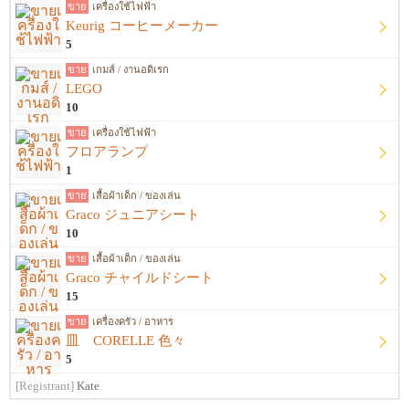
ขาย
เครื่องใช้ไฟฟ้า
Keurig コーヒーメーカー
5
ขาย
เกมส์ / งานอดิเรก
LEGO
10
ขาย
เครื่องใช้ไฟฟ้า
フロアランプ
1
ขาย
เสื้อผ้าเด็ก / ของเล่น
Graco ジュニアシート
10
ขาย
เสื้อผ้าเด็ก / ของเล่น
Graco チャイルドシート
15
ขาย
เครื่องครัว / อาหาร
皿 CORELLE 色々
5
[Registrant]
Kate