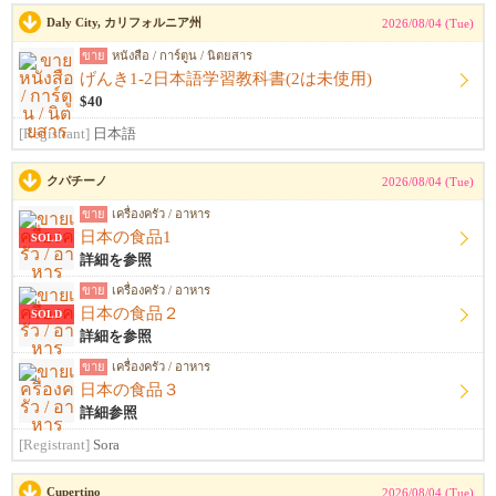
Daly City, カリフォルニア州
2026/08/04 (Tue)
ขาย
หนังสือ / การ์ตูน / นิตยสาร
げんき1-2日本語学習教科書(2は未使用)
$40
[Registrant]
日本語
クパチーノ
2026/08/04 (Tue)
ขาย
เครื่องครัว / อาหาร
日本の食品1
SOLD
詳細を参照
ขาย
เครื่องครัว / อาหาร
日本の食品２
SOLD
詳細を参照
ขาย
เครื่องครัว / อาหาร
日本の食品３
詳細参照
[Registrant]
Sora
Cupertino
2026/08/04 (Tue)