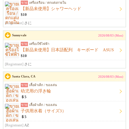
ขาย
เครื่องเรือน / ตกแต่งภายใน
【新品未使用】シャワーヘッド
$10
[Registrant]
さに
Sunnyvale
2026/08/03 (Mon)
ขาย
เครื่องใช้ไฟฟ้า
【新品未使用】日本語配列 キーボード ASUS
$10
[Registrant]
さに
Santa Clara, CA
2026/08/03 (Mon)
ขาย
เสื้อผ้าเด็ก / ของเล่น
幼児用の浮き輪
＄5
ขาย
เสื้อผ้าเด็ก / ของเล่น
子供用水着（サイズ3）
＄5
[Registrant]
AZ