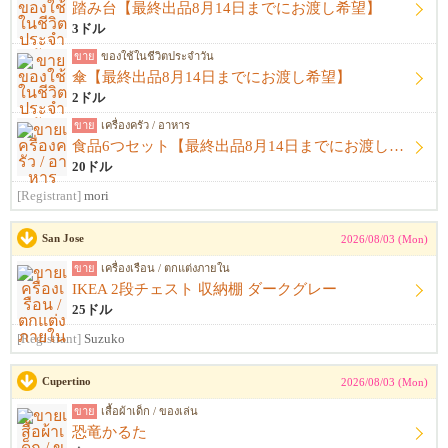
踏み台【最終出品8月14日までにお渡し希望】
3ドル
ขาย
ของใช้ในชีวิตประจำวัน
傘【最終出品8月14日までにお渡し希望】
2ドル
ขาย
เครื่องครัว / อาหาร
食品6つセット【最終出品8月14日までにお渡し希望】
20ドル
[Registrant]
mori
San Jose
2026/08/03 (Mon)
ขาย
เครื่องเรือน / ตกแต่งภายใน
IKEA 2段チェスト 収納棚 ダークグレー
25ドル
[Registrant]
Suzuko
Cupertino
2026/08/03 (Mon)
ขาย
เสื้อผ้าเด็ก / ของเล่น
恐竜かるた