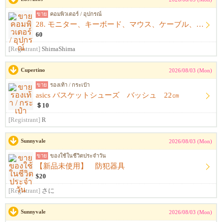
ขาย
คอมพิวเตอร์ / อุปกรณ์
28. モニター、キーボード、マウス、ケーブル、アームレスト一式
60
[Registrant]
ShimaShima
Cupertino
2026/08/03 (Mon)
ขาย
รองเท้า / กระเป๋า
asics バスケットシューズ バッシュ 22㎝
＄10
[Registrant]
R
Sunnyvale
2026/08/03 (Mon)
ขาย
ของใช้ในชีวิตประจำวัน
【新品未使用】 防犯器具
$20
[Registrant]
さに
Sunnyvale
2026/08/03 (Mon)