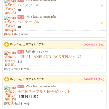
ขาย
เครื่องเรือน / ตกแต่งภายใน
ハイスツール
30
ขาย
เครื่องเรือน / ตกแต่งภายใน
ハイテーブル
40
[Registrant]
maho
Daly City, カリフォルニア州
2026/08/04 (Tue)
ขาย
เสื้อผ้าเด็ก / ของเล่น
【新品】JANIE AND JACK皮靴サイズ7
$15
[Registrant]
セール
Daly City, カリフォルニア州
2026/08/04 (Tue)
ขาย
เครื่องเรือน / ตกแต่งภายใน
子供用テーブルと椅子4点セット
【値下げ】$35
[Registrant]
セール