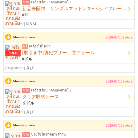
ขาย
เครื่องเรือน / ตกแต่งภายใน
新品未開封 シングルマットレス+ベッドフレーム+シーツ
650
[Registrant]
M&M
Mountain view
2026/08/05 (Wed)
ฟรี
เครื่องใช้ไฟฟ้า
[取引き中]防犯ブザー 窓アラーム
SOLD
0ドル
[Registrant]
きび
Mountain view
2026/08/05 (Wed)
ขาย
เครื่องเรือน / ตกแต่งภายใน
クリア収納ケース
２ドル
[Registrant]
きび
Mountain view
2026/08/05 (Wed)
ขาย
ของใช้ในชีวิตประจำวัน