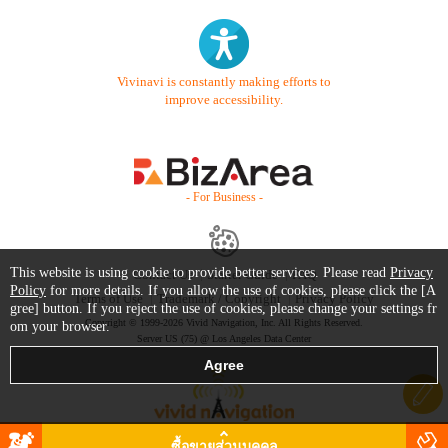
Vivinavi is constantly making efforts to
improve accessibility.
- For Business -
This website is using cookie to provide better services. Please read
Privacy
Contact Us
Starter Guide
FAQ
Policy
for more details. If you allow the use of cookies, please click the [A
Terms of Use
Trademark / Copyright
Privacy Policy
gree] button. If you reject the use of cookies, please change your settings fr
Copyright © 1999-2026 Vivid Navigation, Inc. All Rights Reserved.
om your browser.
Server US (75) @ Los Angeles Data Center
ซื้อขายส่วนบุคคล