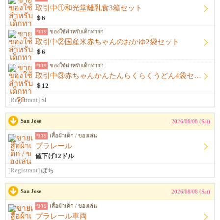
取引中①和光堂離乳食3箱セット
＄6
ขาย
ของใช้สำหรับเด็กทารก
取引中②国産米赤ちゃんのおかゆ2袋セット
＄6
ขาย
ของใช้สำหรับเด็กทารก
取引中③赤ちゃんかんたんらくらくうどん4袋セット
＄12
[Registrant]
Sl
San Jose
2026/08/08 (Sat)
ขาย
เสื้อผ้าเด็ก / ของเล่น
プラレール
値下げ12ドル
[Registrant]
ぽち
San Jose
2026/08/08 (Sat)
ขาย
เสื้อผ้าเด็ก / ของเล่น
プラレール車両