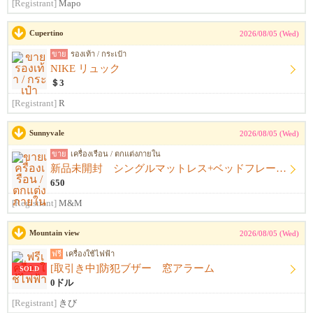
[Registrant]
Mapo
Cupertino
2026/08/05 (Wed)
ขาย
รองเท้า / กระเป๋า
NIKE リュック
＄3
[Registrant]
R
Sunnyvale
2026/08/05 (Wed)
ขาย
เครื่องเรือน / ตกแต่งภายใน
新品未開封 シングルマットレス+ベッドフレーム+シーツ
650
[Registrant]
M&M
Mountain view
2026/08/05 (Wed)
ฟรี
เครื่องใช้ไฟฟ้า
[取引き中]防犯ブザー 窓アラーム
SOLD
0ドル
[Registrant]
きび