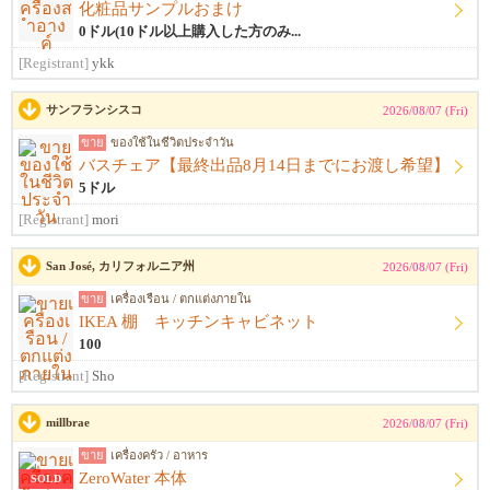
化粧品サンプルおまけ
0ドル(10ドル以上購入した方のみ...
[Registrant]
ykk
サンフランシスコ
2026/08/07 (Fri)
ขาย
ของใช้ในชีวิตประจำวัน
バスチェア【最終出品8月14日までにお渡し希望】
5ドル
[Registrant]
mori
San José, カリフォルニア州
2026/08/07 (Fri)
ขาย
เครื่องเรือน / ตกแต่งภายใน
IKEA 棚 キッチンキャビネット
100
[Registrant]
Sho
millbrae
2026/08/07 (Fri)
ขาย
เครื่องครัว / อาหาร
ZeroWater 本体
SOLD