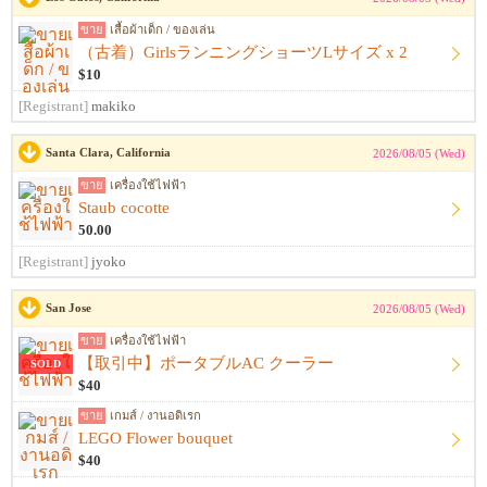
ขาย
เสื้อผ้าเด็ก / ของเล่น
（古着）GirlsランニングショーツLサイズ x 2
$10
[Registrant]
makiko
Santa Clara, California
2026/08/05 (Wed)
ขาย
เครื่องใช้ไฟฟ้า
Staub cocotte
50.00
[Registrant]
jyoko
San Jose
2026/08/05 (Wed)
ขาย
เครื่องใช้ไฟฟ้า
【取引中】ポータブルAC クーラー
SOLD
$40
ขาย
เกมส์ / งานอดิเรก
LEGO Flower bouquet
$40