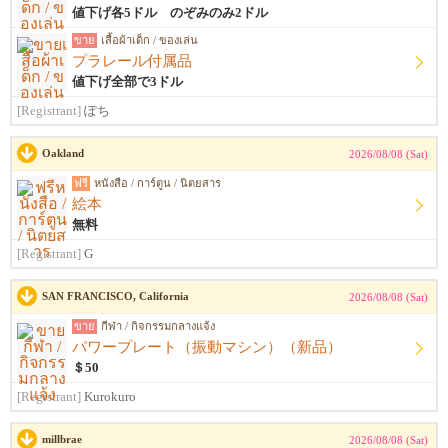
値下げ各5ドル のぞみのみ2ドル
ขาย
เสื้อผ้าเด็ก / ของเล่น
プラレール付属品
値下げ全部で3ドル
[Registrant]
ぽち
Oakland
2026/08/08 (Sat)
ฟรี
หนังสือ / การ์ตูน / นิตยสาร
絵本
無料
[Registrant]
G
SAN FRANCISCO, California
2026/08/08 (Sat)
ขาย
กีฬา / กิจกรรมกลางแจ้ง
パワープレート（振動マシン）（新品）
＄50
[Registrant]
Kurokuro
millbrae
2026/08/08 (Sat)