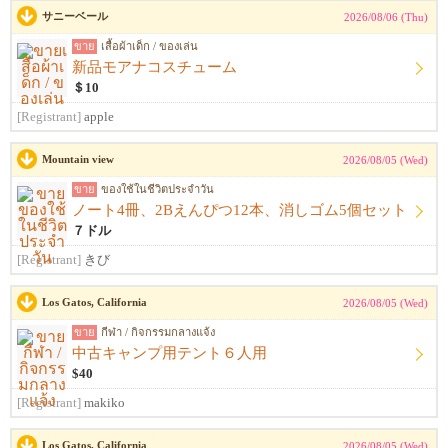
サニーベール
2026/08/06 (Thu)
ขาย
เสื้อผ้าเด็ก / ของเล่น
新品モアナコスチューム
＄10
[Registrant]
apple
Mountain view
2026/08/05 (Wed)
ขาย
ของใช้ในชีวิตประจำวัน
ノート4冊、2Bえんぴつ12本、消しゴム5個セット
７ドル
[Registrant]
きび
Los Gatos, California
2026/08/05 (Wed)
ขาย
กีฬา / กิจกรรมกลางแจ้ง
中古キャンプ用テント６人用
$40
[Registrant]
makiko
Los Gatos, California
2026/08/05 (Wed)