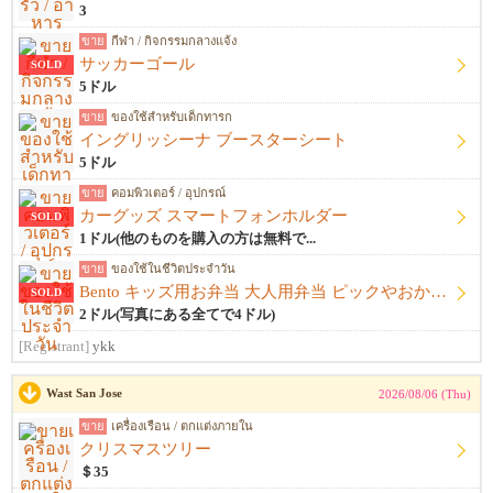
3
ขาย
กีฬา / กิจกรรมกลางแจ้ง
サッカーゴール
SOLD
5ドル
ขาย
ของใช้สำหรับเด็กทารก
イングリッシーナ ブースターシート
5ドル
ขาย
คอมพิวเตอร์ / อุปกรณ์
カーグッズ スマートフォンホルダー
SOLD
1ドル(他のものを購入の方は無料で...
ขาย
ของใช้ในชีวิตประจำวัน
Bento キッズ用お弁当 大人用弁当 ピックやおかずカップ他
SOLD
2ドル(写真にある全てで4ドル)
[Registrant]
ykk
Wast San Jose
2026/08/06 (Thu)
ขาย
เครื่องเรือน / ตกแต่งภายใน
クリスマスツリー
＄35