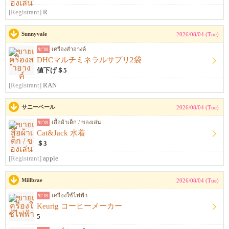
[Registrant]
R
Sunnyvale
2026/08/04 (Tue)
ขาย
เครื่องสำอางค์
DHCマルチミネラルサプリ2袋
値下げ＄5
[Registrant]
RAN
サニーベール
2026/08/04 (Tue)
ขาย
เสื้อผ้าเด็ก / ของเล่น
Cat&Jack 水着
＄3
[Registrant]
apple
Millbrae
2026/08/04 (Tue)
ขาย
เครื่องใช้ไฟฟ้า
Keurig コーヒーメーカー
5