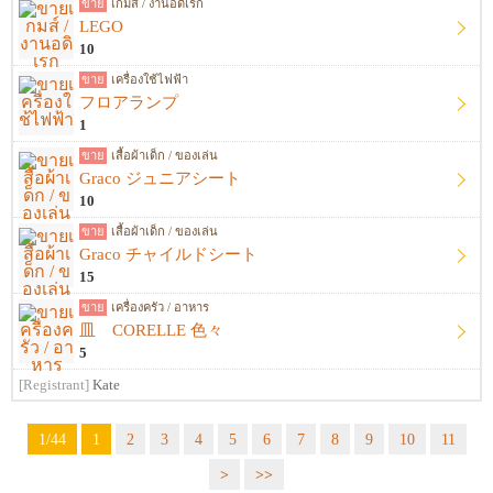
ขาย
เกมส์ / งานอดิเรก
LEGO
10
ขาย
เครื่องใช้ไฟฟ้า
フロアランプ
1
ขาย
เสื้อผ้าเด็ก / ของเล่น
Graco ジュニアシート
10
ขาย
เสื้อผ้าเด็ก / ของเล่น
Graco チャイルドシート
15
ขาย
เครื่องครัว / อาหาร
皿 CORELLE 色々
5
[Registrant]
Kate
1/44
1
2
3
4
5
6
7
8
9
10
11
>
>>