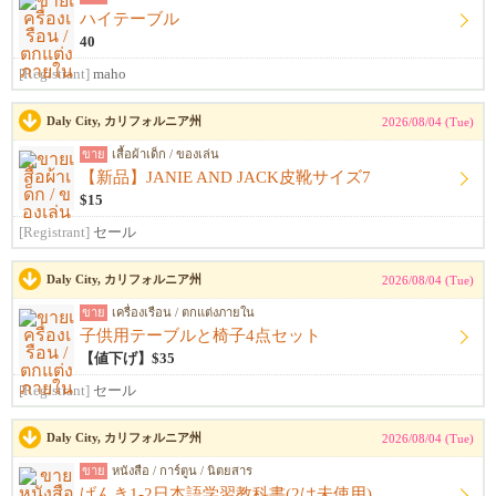
ハイテーブル
40
[Registrant]
maho
Daly City, カリフォルニア州
2026/08/04 (Tue)
ขาย
เสื้อผ้าเด็ก / ของเล่น
【新品】JANIE AND JACK皮靴サイズ7
$15
[Registrant]
セール
Daly City, カリフォルニア州
2026/08/04 (Tue)
ขาย
เครื่องเรือน / ตกแต่งภายใน
子供用テーブルと椅子4点セット
【値下げ】$35
[Registrant]
セール
Daly City, カリフォルニア州
2026/08/04 (Tue)
ขาย
หนังสือ / การ์ตูน / นิตยสาร
げんき1-2日本語学習教科書(2は未使用)