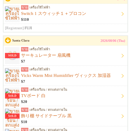
ขาย
เครื่องใช้ไฟฟ้า
Switch 1 スウィッチ１＋プロコン
$110
[Registrant]
FUJI
Santa Clara
2026/08/06 (Thu)
ขาย
เครื่องใช้ไฟฟ้า
サーキュレーター 扇風機
SOLD
$7
ขาย
เครื่องใช้ไฟฟ้า
Vicks Warm Mist Humidifier ヴィックス 加湿器
$7
ขาย
เครื่องเรือน / ตกแต่งภายใน
TVボード 白
SOLD
$20
ขาย
เครื่องเรือน / ตกแต่งภายใน
飾り棚 サイドテーブル 黒
SOLD
$10
ขาย
เครื่องเรือน / ตกแต่งภายใน