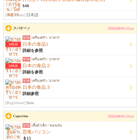
$40
[Registrant]
日本語
クパチーノ
2026/08/04 (Tue)
ขาย
เครื่องครัว / อาหาร
日本の食品1
SOLD
詳細を参照
ขาย
เครื่องครัว / อาหาร
日本の食品２
SOLD
詳細を参照
ขาย
เครื่องครัว / อาหาร
日本の食品３
詳細参照
[Registrant]
Sora
Cupertino
2026/08/04 (Tue)
ขาย
เสื้อผ้าเด็ก / ของเล่น
恐竜パソコン
＄15