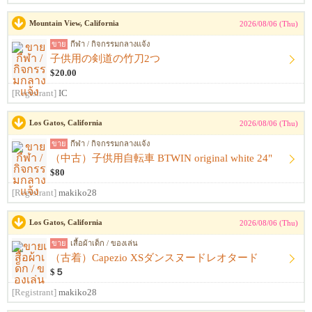
Mountain View, California
2026/08/06 (Thu)
ขาย
กีฬา / กิจกรรมกลางแจ้ง
子供用の剣道の竹刀2つ
$20.00
[Registrant]
IC
Los Gatos, California
2026/08/06 (Thu)
ขาย
กีฬา / กิจกรรมกลางแจ้ง
（中古）子供用自転車 BTWIN original white 24"
$80
[Registrant]
makiko28
Los Gatos, California
2026/08/06 (Thu)
ขาย
เสื้อผ้าเด็ก / ของเล่น
（古着）Capezio XSダンスヌードレオタード
$５
[Registrant]
makiko28