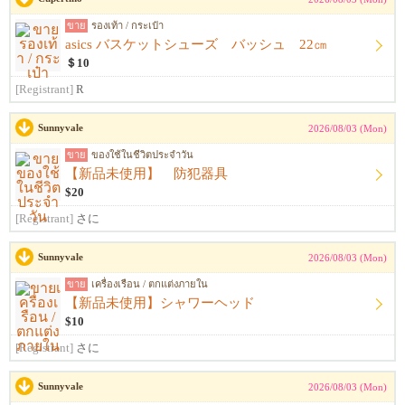
ขาย
รองเท้า / กระเป๋า
asics バスケットシューズ バッシュ 22㎝
＄10
[Registrant]
R
Sunnyvale
2026/08/03 (Mon)
ขาย
ของใช้ในชีวิตประจำวัน
【新品未使用】 防犯器具
$20
[Registrant]
さに
Sunnyvale
2026/08/03 (Mon)
ขาย
เครื่องเรือน / ตกแต่งภายใน
【新品未使用】シャワーヘッド
$10
[Registrant]
さに
Sunnyvale
2026/08/03 (Mon)