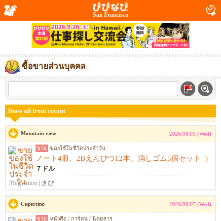
San Francisco
ซื้อขายส่วนบุคคล
Show all from recent
Mountain view
2026/08/05 (Wed)
ขาย
ของใช้ในชีวิตประจำวัน
ノート4冊、2Bえんぴつ12本、消しゴム5個セット
７ドル
[Registrant]
きび
Cupertino
2026/08/05 (Wed)
ขาย
หนังสือ / การ์ตูน / นิตยสาร