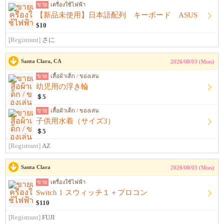
ขาย
เครื่องใช้ไฟฟ้า
【新品未使用】日本語配列 キーボード ASUS
$10
[Registrant]
さに
Santa Clara, CA
2026/08/03 (Mon)
ขาย
เสื้อผ้าเด็ก / ของเล่น
幼児用の浮き輪
＄5
ขาย
เสื้อผ้าเด็ก / ของเล่น
子供用水着（サイズ3）
＄5
[Registrant]
AZ
Santa Clara
2026/08/03 (Mon)
ขาย
เครื่องใช้ไฟฟ้า
Switch 1 スウィッチ１＋プロコン
$110
[Registrant]
FUJI