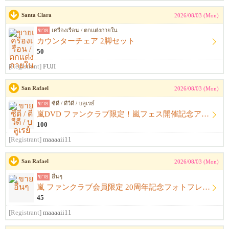
Santa Clara
2026/08/03 (Mon)
ขาย
เครื่องเรือน / ตกแต่งภายใน
カウンターチェア 2脚セット
50
[Registrant]
FUJI
San Rafael
2026/08/03 (Mon)
ขาย
ซีดี / ดีวีดี / บลูเรย์
嵐DVD ファンクラブ限定！嵐フェス開催記念アルバム ウラ嵐マニア CD４枚組
100
[Registrant]
maaaaii11
San Rafael
2026/08/03 (Mon)
ขาย
อื่นๆ
嵐 ファンクラブ会員限定 20周年記念フォトフレーム
45
[Registrant]
maaaaii11