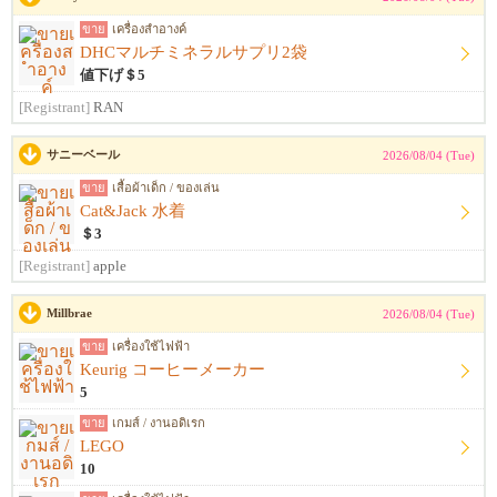
ขาย
เครื่องสำอางค์
DHCマルチミネラルサプリ2袋
値下げ＄5
[Registrant]
RAN
サニーベール
2026/08/04 (Tue)
ขาย
เสื้อผ้าเด็ก / ของเล่น
Cat&Jack 水着
＄3
[Registrant]
apple
Millbrae
2026/08/04 (Tue)
ขาย
เครื่องใช้ไฟฟ้า
Keurig コーヒーメーカー
5
ขาย
เกมส์ / งานอดิเรก
LEGO
10