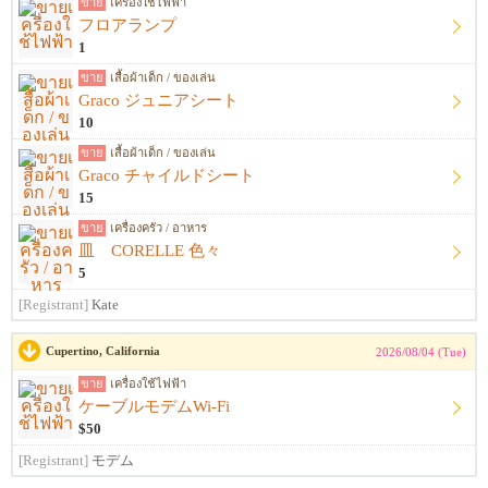
ขาย
เครื่องใช้ไฟฟ้า
フロアランプ
1
ขาย
เสื้อผ้าเด็ก / ของเล่น
Graco ジュニアシート
10
ขาย
เสื้อผ้าเด็ก / ของเล่น
Graco チャイルドシート
15
ขาย
เครื่องครัว / อาหาร
皿 CORELLE 色々
5
[Registrant]
Kate
Cupertino, California
2026/08/04 (Tue)
ขาย
เครื่องใช้ไฟฟ้า
ケーブルモデムWi-Fi
$50
[Registrant]
モデム