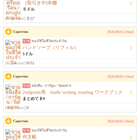
［取引き中]本棚
５ドル
[Registrant]
きび
Cupertino
2026/08/05 (Wed)
ขาย
ของใช้ในชีวิตประจำวัน
ハンドソープ（リフィル）
3ドル
[Registrant]
MAI
Cupertino
2026/08/05 (Wed)
ขาย
หนังสือ / การ์ตูน / นิตยสาร
2ndgrade用 math/ writing /reading ワークブック
まとめて＄9
[Registrant]
R
Cupertino
2026/08/05 (Wed)
ขาย
ของใช้ในชีวิตประจำวัน
作文帳