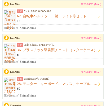
Los Altos
2026/08/03 (Mon)
ขาย
กีฬา / กิจกรรมกลางแจ้ง
62. 自転車ヘルメット、鍵、ライト等セット
15
[Registrant]
ShimaShima
Los Altos
2026/08/03 (Mon)
ขาย
เครื่องเรือน / ตกแต่งภายใน
36. プラスチック製書類チェスト（レターケース）
8
[Registrant]
ShimaShima
Los Altos
2026/08/03 (Mon)
ขาย
คอมพิวเตอร์ / อุปกรณ์
28. モニター、キーボード、マウス、ケーブル、アームレスト一式
60
[Registrant]
ShimaShima
Cupertino
2026/08/03 (Mon)