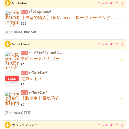
San Rafael
2026/08/03 (Mon)
ขาย
เสื้อผ้าสุภาพสตรี
【東京で購入】Dr Martens ローファー モンクストラップ 黒 サイズ23.5cm〜24.0cm ドクターマーチン
100
[Registrant]
maaaaii11
Santa Clara
2026/08/03 (Mon)
ขาย
ของใช้ในชีวิตประจำวัน
車のシートのカバー
$5
ขาย
เครื่องใช้ไฟฟ้า
電気ケトル
SOLD
$5
ขาย
เครื่องใช้ไฟฟ้า
【取引中】電気毛布
$5
[Registrant]
FUJI
サンフランシスコ
2026/08/03 (Mon)