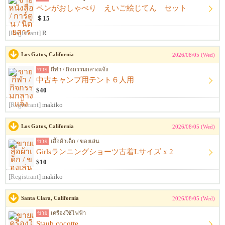
ペンがおしゃべり えいご絵じてん セット
＄15
[Registrant]
R
Los Gatos, California
2026/08/05 (Wed)
ขาย
กีฬา / กิจกรรมกลางแจ้ง
中古キャンプ用テント６人用
$40
[Registrant]
makiko
Los Gatos, California
2026/08/05 (Wed)
ขาย
เสื้อผ้าเด็ก / ของเล่น
Girlsランニングショーツ古着Lサイズ x 2
$10
[Registrant]
makiko
Santa Clara, California
2026/08/05 (Wed)
ขาย
เครื่องใช้ไฟฟ้า
Staub cocotte