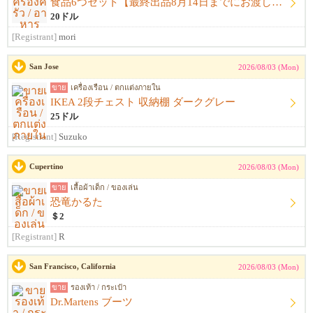
食品6つセット【最終出品8月14日までにお渡し希望】
20ドル
[Registrant]
mori
San Jose
2026/08/03 (Mon)
ขาย
เครื่องเรือน / ตกแต่งภายใน
IKEA 2段チェスト 収納棚 ダークグレー
25ドル
[Registrant]
Suzuko
Cupertino
2026/08/03 (Mon)
ขาย
เสื้อผ้าเด็ก / ของเล่น
恐竜かるた
＄2
[Registrant]
R
San Francisco, California
2026/08/03 (Mon)
ขาย
รองเท้า / กระเป๋า
Dr.Martens ブーツ