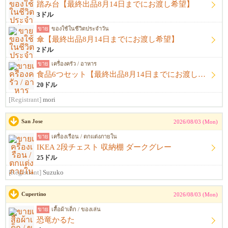
踏み台【最終出品8月14日までにお渡し希望】
3ドル
ขาย
ของใช้ในชีวิตประจำวัน
傘【最終出品8月14日までにお渡し希望】
2ドル
ขาย
เครื่องครัว / อาหาร
食品6つセット【最終出品8月14日までにお渡し希望】
20ドル
[Registrant]
mori
San Jose
2026/08/03 (Mon)
ขาย
เครื่องเรือน / ตกแต่งภายใน
IKEA 2段チェスト 収納棚 ダークグレー
25ドル
[Registrant]
Suzuko
Cupertino
2026/08/03 (Mon)
ขาย
เสื้อผ้าเด็ก / ของเล่น
恐竜かるた