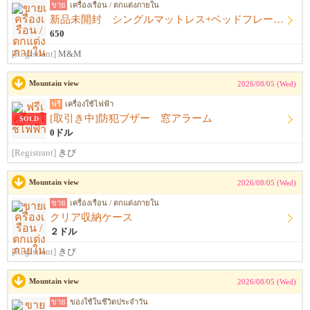
ขาย
เครื่องเรือน / ตกแต่งภายใน
新品未開封 シングルマットレス+ベッドフレーム+シーツ
650
[Registrant]
M&M
Mountain view
2026/08/05 (Wed)
ฟรี
เครื่องใช้ไฟฟ้า
[取引き中]防犯ブザー 窓アラーム
SOLD
0ドル
[Registrant]
きび
Mountain view
2026/08/05 (Wed)
ขาย
เครื่องเรือน / ตกแต่งภายใน
クリア収納ケース
２ドル
[Registrant]
きび
Mountain view
2026/08/05 (Wed)
ขาย
ของใช้ในชีวิตประจำวัน