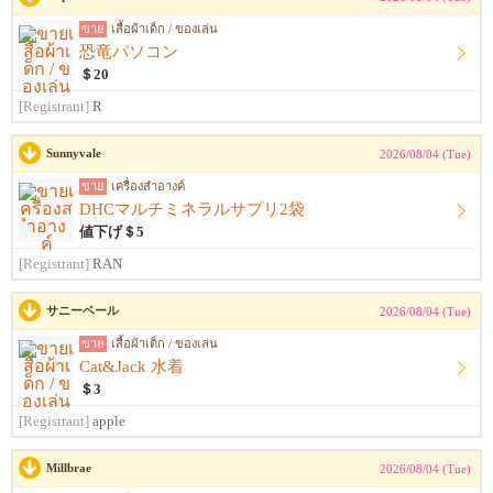
ขาย
เสื้อผ้าเด็ก / ของเล่น
恐竜パソコン
＄20
[Registrant]
R
Sunnyvale
2026/08/04 (Tue)
ขาย
เครื่องสำอางค์
DHCマルチミネラルサプリ2袋
値下げ＄5
[Registrant]
RAN
サニーベール
2026/08/04 (Tue)
ขาย
เสื้อผ้าเด็ก / ของเล่น
Cat&Jack 水着
＄3
[Registrant]
apple
Millbrae
2026/08/04 (Tue)