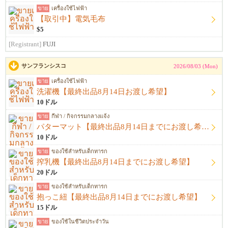
ขาย
เครื่องใช้ไฟฟ้า
【取引中】電気毛布
$5
[Registrant]
FUJI
サンフランシスコ
2026/08/03 (Mon)
ขาย
เครื่องใช้ไฟฟ้า
洗濯機【最終出品8月14日お渡し希望】
10ドル
ขาย
กีฬา / กิจกรรมกลางแจ้ง
パターマット【最終出品8月14日までにお渡し希望】
10ドル
ขาย
ของใช้สำหรับเด็กทารก
搾乳機【最終出品8月14日までにお渡し希望】
20ドル
ขาย
ของใช้สำหรับเด็กทารก
抱っこ紐【最終出品8月14日までにお渡し希望】
15ドル
ขาย
ของใช้ในชีวิตประจำวัน