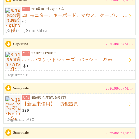
ขาย
คอมพิวเตอร์ / อุปกรณ์
28. モニター、キーボード、マウス、ケーブル、アームレスト一式
60
[Registrant]
ShimaShima
Cupertino
2026/08/03 (Mon)
ขาย
รองเท้า / กระเป๋า
asics バスケットシューズ バッシュ 22㎝
＄10
[Registrant]
R
Sunnyvale
2026/08/03 (Mon)
ขาย
ของใช้ในชีวิตประจำวัน
【新品未使用】 防犯器具
$20
[Registrant]
さに
Sunnyvale
2026/08/03 (Mon)