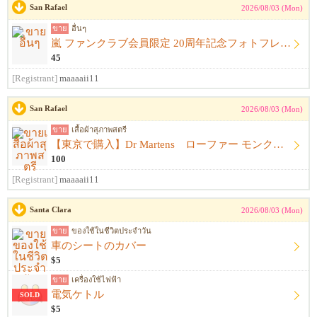
San Rafael
2026/08/03 (Mon)
ขาย
อื่นๆ
嵐 ファンクラブ会員限定 20周年記念フォトフレーム
45
[Registrant]
maaaaii11
San Rafael
2026/08/03 (Mon)
ขาย
เสื้อผ้าสุภาพสตรี
【東京で購入】Dr Martens ローファー モンクストラップ 黒 サイズ23.5cm〜24.0cm ドクターマーチン
100
[Registrant]
maaaaii11
Santa Clara
2026/08/03 (Mon)
ขาย
ของใช้ในชีวิตประจำวัน
車のシートのカバー
$5
ขาย
เครื่องใช้ไฟฟ้า
電気ケトル
SOLD
$5