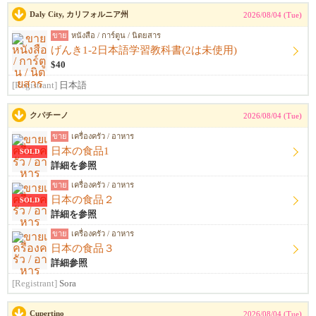
Daly City, カリフォルニア州
2026/08/04 (Tue)
ขาย
หนังสือ / การ์ตูน / นิตยสาร
げんき1-2日本語学習教科書(2は未使用)
$40
[Registrant]
日本語
クパチーノ
2026/08/04 (Tue)
ขาย
เครื่องครัว / อาหาร
日本の食品1
SOLD
詳細を参照
ขาย
เครื่องครัว / อาหาร
日本の食品２
SOLD
詳細を参照
ขาย
เครื่องครัว / อาหาร
日本の食品３
詳細参照
[Registrant]
Sora
Cupertino
2026/08/04 (Tue)