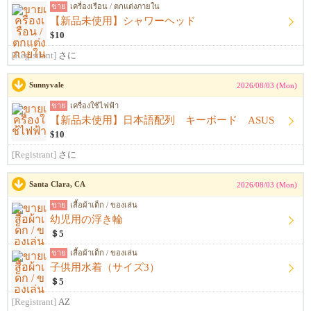
ขาย
เครื่องเรือน / ตกแต่งภายใน
【新品未使用】シャワーヘッド
$10
[Registrant]
さに
Sunnyvale
2026/08/03 (Mon)
ขาย
เครื่องใช้ไฟฟ้า
【新品未使用】日本語配列 キーボード ASUS
$10
[Registrant]
さに
Santa Clara, CA
2026/08/03 (Mon)
ขาย
เสื้อผ้าเด็ก / ของเล่น
幼児用の浮き輪
＄5
ขาย
เสื้อผ้าเด็ก / ของเล่น
子供用水着（サイズ3）
＄5
[Registrant]
AZ