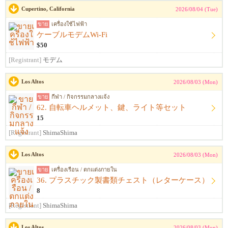
Cupertino, California
2026/08/04 (Tue)
ขาย
เครื่องใช้ไฟฟ้า
ケーブルモデムWi-Fi
$50
[Registrant]
モデム
Los Altos
2026/08/03 (Mon)
ขาย
กีฬา / กิจกรรมกลางแจ้ง
62. 自転車ヘルメット、鍵、ライト等セット
15
[Registrant]
ShimaShima
Los Altos
2026/08/03 (Mon)
ขาย
เครื่องเรือน / ตกแต่งภายใน
36. プラスチック製書類チェスト（レターケース）
8
[Registrant]
ShimaShima
Los Altos
2026/08/03 (Mon)