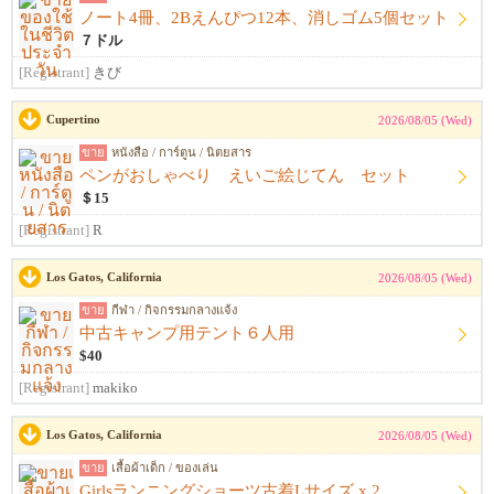
ノート4冊、2Bえんぴつ12本、消しゴム5個セット
７ドル
[Registrant]
きび
Cupertino
2026/08/05 (Wed)
ขาย
หนังสือ / การ์ตูน / นิตยสาร
ペンがおしゃべり えいご絵じてん セット
＄15
[Registrant]
R
Los Gatos, California
2026/08/05 (Wed)
ขาย
กีฬา / กิจกรรมกลางแจ้ง
中古キャンプ用テント６人用
$40
[Registrant]
makiko
Los Gatos, California
2026/08/05 (Wed)
ขาย
เสื้อผ้าเด็ก / ของเล่น
Girlsランニングショーツ古着Lサイズ x 2