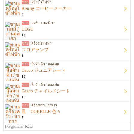
ขาย
เครื่องใช้ไฟฟ้า
Keurig コーヒーメーカー
5
ขาย
เกมส์ / งานอดิเรก
LEGO
10
ขาย
เครื่องใช้ไฟฟ้า
フロアランプ
1
ขาย
เสื้อผ้าเด็ก / ของเล่น
Graco ジュニアシート
10
ขาย
เสื้อผ้าเด็ก / ของเล่น
Graco チャイルドシート
15
ขาย
เครื่องครัว / อาหาร
皿 CORELLE 色々
5
[Registrant]
Kate