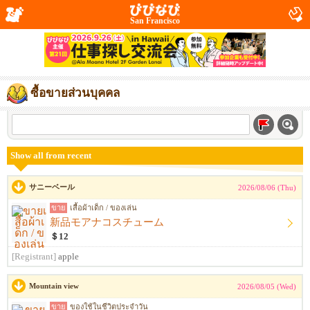
San Francisco
ซื้อขายส่วนบุคคล
Show all from recent
サニーベール
2026/08/06 (Thu)
ขาย
เสื้อผ้าเด็ก / ของเล่น
新品モアナコスチューム
＄12
[Registrant]
apple
Mountain view
2026/08/05 (Wed)
ขาย
ของใช้ในชีวิตประจำวัน