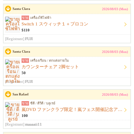
Santa Clara
2026/08/03 (Mon)
ขาย
เครื่องใช้ไฟฟ้า
Switch 1 スウィッチ１＋プロコン
$110
[Registrant]
FUJI
Santa Clara
2026/08/03 (Mon)
ขาย
เครื่องเรือน / ตกแต่งภายใน
カウンターチェア 2脚セット
50
[Registrant]
FUJI
San Rafael
2026/08/03 (Mon)
ขาย
ซีดี / ดีวีดี / บลูเรย์
嵐DVD ファンクラブ限定！嵐フェス開催記念アルバム ウラ嵐マニア CD４枚組
100
[Registrant]
maaaaii11