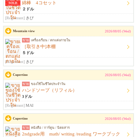
綿棒 4コセット
SOLD
２ドル
[Registrant]
きび
Mountain view
2026/08/05 (Wed)
ขาย
เครื่องเรือน / ตกแต่งภายใน
［取引き中]本棚
５ドル
[Registrant]
きび
Cupertino
2026/08/05 (Wed)
ขาย
ของใช้ในชีวิตประจำวัน
ハンドソープ（リフィル）
3ドル
[Registrant]
MAI
Cupertino
2026/08/05 (Wed)
ขาย
หนังสือ / การ์ตูน / นิตยสาร
2ndgrade用 math/ writing /reading ワークブック