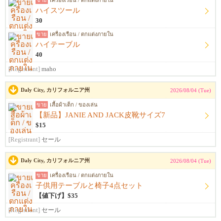
ขาย
เครื่องเรือน / ตกแต่งภายใน
ハイスツール
30
ขาย
เครื่องเรือน / ตกแต่งภายใน
ハイテーブル
40
[Registrant]
maho
Daly City, カリフォルニア州
2026/08/04 (Tue)
ขาย
เสื้อผ้าเด็ก / ของเล่น
【新品】JANIE AND JACK皮靴サイズ7
$15
[Registrant]
セール
Daly City, カリフォルニア州
2026/08/04 (Tue)
ขาย
เครื่องเรือน / ตกแต่งภายใน
子供用テーブルと椅子4点セット
【値下げ】$35
[Registrant]
セール