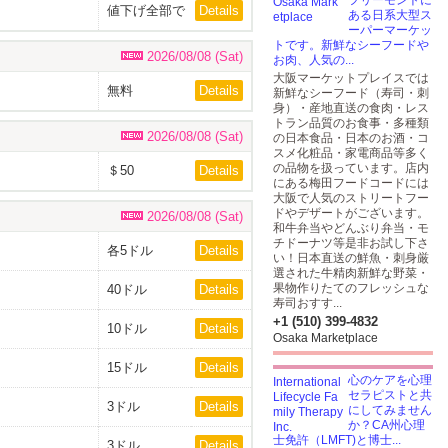
フリーモントに
値下げ全部で
Details
ある日系大型ス
3ドル
ーパーマーケッ
トです。新鮮なシーフードや
2026/08/08 (Sat)
お肉、人気の...
大阪マーケットプレイスでは
無料
Details
新鮮なシーフード（寿司・刺
身）・産地直送の食肉・レス
トラン品質のお食事・多種類
2026/08/08 (Sat)
の日本食品・日本のお酒・コ
スメ化粧品・家電商品等多く
の品物を扱っています。店内
＄50
Details
にある梅田フードコードには
大阪で人気のストリートフー
ドやデザートがございます。
2026/08/08 (Sat)
和牛弁当やどんぶり弁当・モ
チドーナツ等是非お試し下さ
各5ドル
Details
い！日本直送の鮮魚・刺身厳
選された牛精肉新鮮な野菜・
果物作りたてのフレッシュな
40ドル
Details
寿司おすす...
+1 (510) 399-4832
10ドル
Details
Osaka Marketplace
15ドル
Details
心のケアを心理
セラピストと共
3ドル
Details
にしてみません
か？CA州心理
士免許（LMFT)と博士...
3ドル
Details