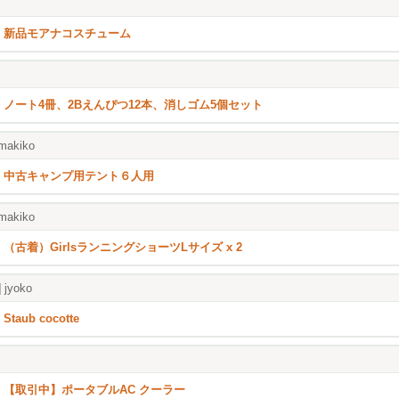
新品モアナコスチューム
ノート4冊、2Bえんぴつ12本、消しゴム5個セット
makiko
中古キャンプ用テント６人用
makiko
（古着）GirlsランニングショーツLサイズ x 2
]
jyoko
Staub cocotte
【取引中】ポータブルAC クーラー