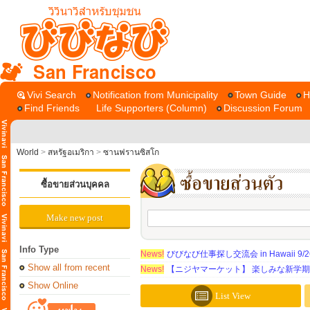
San Francisco
Vivi Search
Notification from Municipality
Town Guide
H
Find Friends
Life Supporters (Column)
Discussion Forum
World
>
สหรัฐอเมริกา
>
ซานฟรานซิสโก
ซื้อขายส่วนบุคคล
Make new post
Info Type
News!
びびなび仕事探し交流会 in Hawaii 9/26（
Show all from recent
News!
【ニジヤマーケット】 楽しみな新学
Show Online
List View