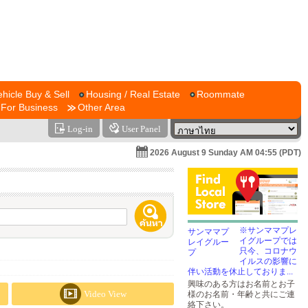
ehicle Buy & Sell
Housing / Real Estate
Roommate
For Business
Other Area
Log-in
User Panel
2026 August 9 Sunday AM 04:55 (PDT)
※サンママプレ
イグループでは
只今、コロナウ
イルスの影響に
伴い活動を休止しておりま...
興味のある方はお名前とお子
Video View
様のお名前・年齢と共にご連
絡下さい。