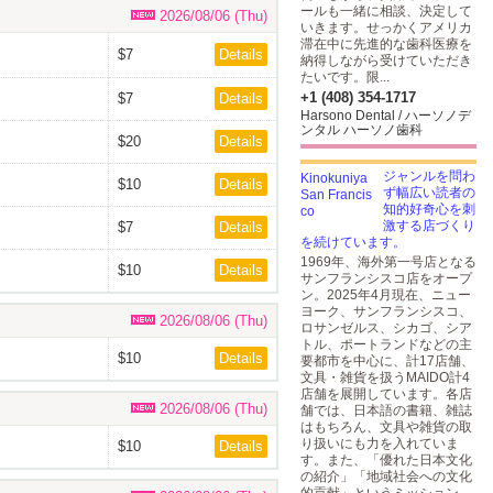
ールも一緒に相談、決定して
2026/08/06 (Thu)
いきます。せっかくアメリカ
滞在中に先進的な歯科医療を
$7
Details
納得しながら受けていただき
たいです。限...
+1 (408) 354-1717
$7
Details
Harsono Dental / ハーソノデ
ンタル ハーソノ歯科
$20
Details
ジャンルを問わ
$10
Details
ず幅広い読者の
知的好奇心を刺
激する店づくり
$7
Details
を続けています。
1969年、海外第一号店となる
$10
Details
サンフランシスコ店をオープ
ン。2025年4月現在、ニュー
ヨーク、サンフランシスコ、
2026/08/06 (Thu)
ロサンゼルス、シカゴ、シア
トル、ポートランドなどの主
$10
Details
要都市を中心に、計17店舗、
文具・雑貨を扱うMAIDO計4
店舗を展開しています。各店
2026/08/06 (Thu)
舗では、日本語の書籍、雑誌
はもちろん、文具や雑貨の取
り扱いにも力を入れていま
$10
Details
す。また、「優れた日本文化
の紹介」「地域社会への文化