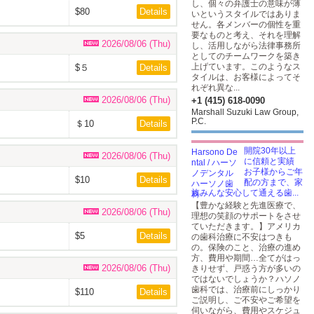
し、個々の弁護士の意味が薄
$80
Details
いというスタイルではありま
せん。各メンバーの個性を重
要なものと考え、それを理解
2026/08/06 (Thu)
し、活用しながら法律事務所
としてのチームワークを築き
上げています。このようなス
$５
Details
タイルは、お客様によってそ
れぞれ異な...
2026/08/06 (Thu)
+1 (415) 618-0090
Marshall Suzuki Law Group,
P.C.
＄10
Details
開院30年以上
2026/08/06 (Thu)
に信頼と実績
お子様からご年
$10
Details
配の方まで、家
族みんな安心して通える歯...
【豊かな経験と先進医療で、
2026/08/06 (Thu)
理想の笑顔のサポートをさせ
ていただきます。】アメリカ
$5
Details
の歯科治療に不安はつきも
の。保険のこと、治療の進め
方、費用や期間…全てがはっ
2026/08/06 (Thu)
きりせず、戸惑う方が多いの
ではないでしょうか？ハソノ
歯科では、治療前にしっかり
$110
Details
ご説明し、ご不安やご希望を
伺いながら、費用やスケジュ