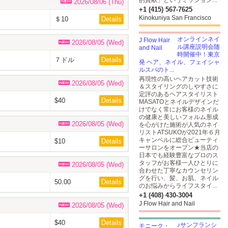
的貢献」というミッション...
2026/08/06 (Thu)
+1 (415) 567-7625
Kinokuniya San Francisco
＄10
Details
オンラインネイ
2026/08/05 (Wed)
ル講座説明会随
時開催中！東京
７ドル
Details
発 ヘア、ネイル、フェイシャ
ルスパのト...
再現性の高いヘアカット技術
2026/08/05 (Wed)
＆スタイリングのしやすさに
定評のあるヘアスタイリスト
$40
Details
MASATOとネイルデザインだ
けでなく常にお客様のネイル
の健康と美しいフォルム形成
2026/08/05 (Wed)
を心がけた施術が人気のネイ
リストATSUKOが2021年６月
キャンベルに総合ビューティ
$10
Details
ーサロンをオープン★当店の
日本でも経験豊富なプロのス
タッフがお客様一人ひとりに
2026/08/05 (Wed)
合わせた丁寧なカウンセリン
グを行い、髪、お肌、ネイル
50.00
Details
のお悩みからライフスタイ...
+1 (408) 430-3004
J Flow Hair and Nail
2026/08/05 (Wed)
$40
Details
♪サンフランシ