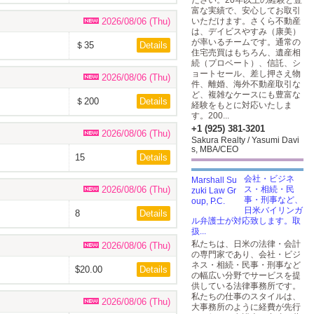
ださい。20年以上の経験と豊
ドル)
富な実績で、安心してお取引
2026/08/06 (Thu)
いただけます。さくら不動産
は、デイビスやすみ（康美）
が率いるチームです。通常の
＄35
Details
住宅売買はもちろん、遺産相
続（プロベート）、信託、シ
ョートセール、差し押さえ物
2026/08/06 (Thu)
件、離婚、海外不動産取引な
ど、複雑なケースにも豊富な
＄200
Details
経験をもとに対応いたしま
す。200...
+1 (925) 381-3201
2026/08/06 (Thu)
Sakura Realty / Yasumi Davi
s, MBA/CEO
15
Details
会社・ビジネ
2026/08/06 (Thu)
ス・相続・民
事・刑事など、
日米バイリンガ
8
Details
ル弁護士が対応致します。取
扱...
私たちは、日米の法律・会計
2026/08/06 (Thu)
の専門家であり、会社・ビジ
ネス・相続・民事・刑事など
$20.00
Details
の幅広い分野でサービスを提
供している法律事務所です。
私たちの仕事のスタイルは、
2026/08/06 (Thu)
大事務所のように経費が先行