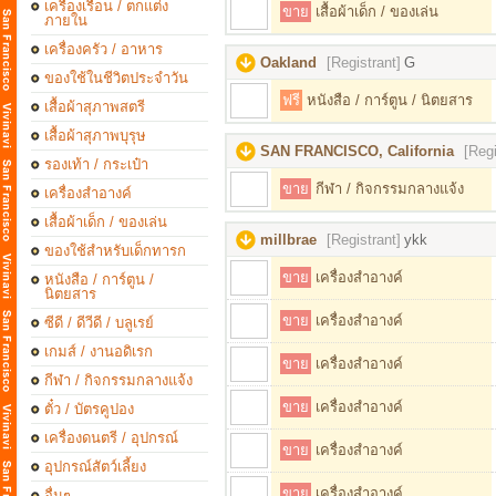
เครื่องเรือน / ตกแต่ง
ขาย
เสื้อผ้าเด็ก / ของเล่น
ภายใน
เครื่องครัว / อาหาร
Oakland
[Registrant]
G
ของใช้ในชีวิตประจำวัน
ฟรี
หนังสือ / การ์ตูน / นิตยสาร
เสื้อผ้าสุภาพสตรี
เสื้อผ้าสุภาพบุรุษ
SAN FRANCISCO, California
[Regi
รองเท้า / กระเป๋า
ขาย
กีฬา / กิจกรรมกลางแจ้ง
เครื่องสำอางค์
เสื้อผ้าเด็ก / ของเล่น
millbrae
[Registrant]
ykk
ของใช้สำหรับเด็กทารก
ขาย
เครื่องสำอางค์
หนังสือ / การ์ตูน /
นิตยสาร
ขาย
เครื่องสำอางค์
ซีดี / ดีวีดี / บลูเรย์
เกมส์ / งานอดิเรก
ขาย
เครื่องสำอางค์
กีฬา / กิจกรรมกลางแจ้ง
ขาย
เครื่องสำอางค์
ตั๋ว / บัตรคูปอง
เครื่องดนตรี / อุปกรณ์
ขาย
เครื่องสำอางค์
อุปกรณ์สัตว์เลี้ยง
ขาย
เครื่องสำอางค์
อื่นๆ