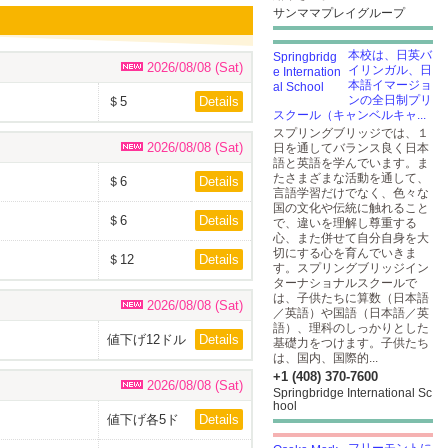
サンママプレイグループ
本校は、日英バ
2026/08/08 (Sat)
イリンガル、日
本語イマージョ
ンの全日制プリ
＄5
Details
スクール（キャンベルキャ...
スプリングブリッジでは、１
2026/08/08 (Sat)
日を通してバランス良く日本
語と英語を学んでいます。ま
たさまざまな活動を通して、
＄6
Details
言語学習だけでなく、色々な
国の文化や伝統に触れること
＄6
Details
で、違いを理解し尊重する
心、また併せて自分自身を大
切にする心を育んでいきま
＄12
Details
す。スプリングブリッジイン
ターナショナルスクールで
は、子供たちに算数（日本語
2026/08/08 (Sat)
／英語）や国語（日本語／英
語）、理科のしっかりとした
値下げ12ドル
Details
基礎力をつけます。子供たち
は、国内、国際的...
+1 (408) 370-7600
2026/08/08 (Sat)
Springbridge International Sc
hool
値下げ各5ド
Details
ル のぞみの
み2ドル