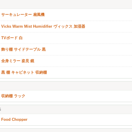
サーキュレーター 扇風機
Vicks Warm Mist Humidifier ヴィックス 加湿器
TVボード 白
飾り棚 サイドテーブル 黒
全身ミラー 姿見 鏡
黒 棚 キャビネット 収納棚
収納棚 ラック
6
Food Chopper