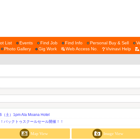
ot List
Events
Find Job
Find Info
Personal Buy & Sell
V
Photo Gallery
Gig Work
Web Access No.
Vivinavi Help
土）1pm Ala Moana Hotel
期！バックトゥスクールセール開催！！
Map View
Image View