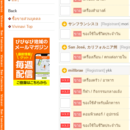
ขาย
เครื่องสำอางค์
Back
ซื้อขายส่วนบุคคล
サンフランシスコ
[Registrant]
mori
Vivinavi Top
ขาย
ของใช้ในชีวิตประจำวัน
San José, カリフォルニア州
[Regis
ขาย
เครื่องเรือน / ตกแต่งภายใน
millbrae
[Registrant]
ykk
ขาย
เครื่องครัว / อาหาร
SOLD
ขาย
กีฬา / กิจกรรมกลางแจ้ง
SOLD
ขาย
ของใช้สำหรับเด็กทารก
ขาย
คอมพิวเตอร์ / อุปกรณ์
SOLD
ขาย
ของใช้ในชีวิตประจำวัน
SOLD