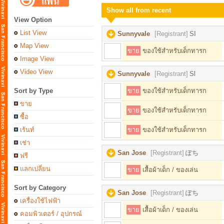
Show all from recent
View Option
List View
Sunnyvale
[Registrant]
SI
Map View
ขาย
ของใช้สำหรับเด็กทารก
Image View
Video View
Sunnyvale
[Registrant]
Sl
Sort by Type
ขาย
ของใช้สำหรับเด็กทารก
ขาย
ขาย
ของใช้สำหรับเด็กทารก
ซื้อ
เร้นท์
ขาย
ของใช้สำหรับเด็กทารก
เช่า
San Jose
[Registrant]
ぽち
ฟรี
แลกเปลี่ยน
ขาย
เสื้อผ้าเด็ก / ของเล่น
Sort by Category
San Jose
[Registrant]
ぽち
เครื่องใช้ไฟฟ้า
ขาย
เสื้อผ้าเด็ก / ของเล่น
คอมพิวเตอร์ / อุปกรณ์