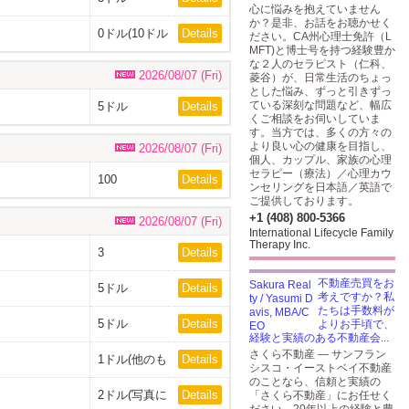
心に悩みを抱えていません
か？是非、お話をお聴かせく
0ドル(10ドル
Details
ださい。CA州心理士免許（L
以上購入した
MFT)と博士号を持つ経験豊か
方のみ)
な２人のセラピスト（仁科、
2026/08/07 (Fri)
菱谷）が、日常生活のちょっ
とした悩み、ずっと引きずっ
ている深刻な問題など、幅広
5ドル
Details
くご相談をお伺いしていま
す。当方では、多くの方々の
より良い心の健康を目指し、
2026/08/07 (Fri)
個人、カップル、家族の心理
セラピー（療法）／心理カウ
100
Details
ンセリングを日本語／英語で
ご提供しております。
+1 (408) 800-5366
2026/08/07 (Fri)
International Lifecycle Family
Therapy Inc.
3
Details
不動産売買をお
5ドル
Details
考えですか？私
たちは手数料が
5ドル
Details
よりお手頃で、
経験と実績のある不動産会...
さくら不動産 — サンフラン
1ドル(他のも
Details
シスコ・イーストベイ不動産
のを購入の方
のことなら、信頼と実績の
は無料です)
2ドル(写真に
Details
「さくら不動産」にお任せく
ある全てで4