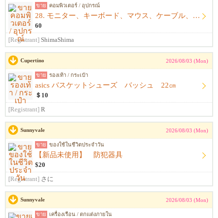
ขาย
คอมพิวเตอร์ / อุปกรณ์
28. モニター、キーボード、マウス、ケーブル、アームレスト一式
60
[Registrant]
ShimaShima
Cupertino
2026/08/03 (Mon)
ขาย
รองเท้า / กระเป๋า
asics バスケットシューズ バッシュ 22㎝
＄10
[Registrant]
R
Sunnyvale
2026/08/03 (Mon)
ขาย
ของใช้ในชีวิตประจำวัน
【新品未使用】 防犯器具
$20
[Registrant]
さに
Sunnyvale
2026/08/03 (Mon)
ขาย
เครื่องเรือน / ตกแต่งภายใน