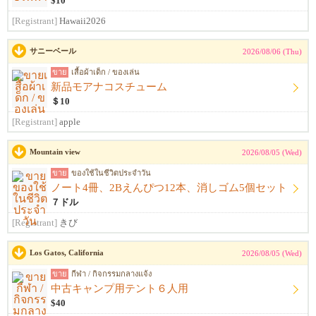
$10
[Registrant]
Hawaii2026
サニーベール
2026/08/06 (Thu)
ขาย
เสื้อผ้าเด็ก / ของเล่น
新品モアナコスチューム
＄10
[Registrant]
apple
Mountain view
2026/08/05 (Wed)
ขาย
ของใช้ในชีวิตประจำวัน
ノート4冊、2Bえんぴつ12本、消しゴム5個セット
７ドル
[Registrant]
きび
Los Gatos, California
2026/08/05 (Wed)
ขาย
กีฬา / กิจกรรมกลางแจ้ง
中古キャンプ用テント６人用
$40