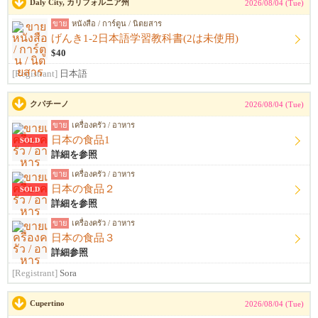
Daly City, カリフォルニア州
2026/08/04 (Tue)
ขาย
หนังสือ / การ์ตูน / นิตยสาร
げんき1-2日本語学習教科書(2は未使用)
$40
[Registrant]
日本語
クパチーノ
2026/08/04 (Tue)
ขาย
เครื่องครัว / อาหาร
日本の食品1
SOLD
詳細を参照
ขาย
เครื่องครัว / อาหาร
日本の食品２
SOLD
詳細を参照
ขาย
เครื่องครัว / อาหาร
日本の食品３
詳細参照
[Registrant]
Sora
Cupertino
2026/08/04 (Tue)