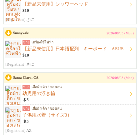
【新品未使用】シャワーヘッド
$10
[Registrant]
さに
Sunnyvale
2026/08/03 (Mon)
ขาย
เครื่องใช้ไฟฟ้า
【新品未使用】日本語配列 キーボード ASUS
$10
[Registrant]
さに
Santa Clara, CA
2026/08/03 (Mon)
ขาย
เสื้อผ้าเด็ก / ของเล่น
幼児用の浮き輪
＄5
ขาย
เสื้อผ้าเด็ก / ของเล่น
子供用水着（サイズ3）
＄5
[Registrant]
AZ