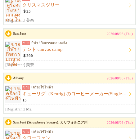
クリスマスツリー
＄35
[Registrant]
美奈
San Jose
2026/08/06 (Thu)
ขาย
กีฬา / กิจกรรมกลางแจ้ง
テント canvas camp
＄200
[Registrant]
美奈
Albany
2026/08/06 (Thu)
ขาย
เครื่องใช้ไฟฟ้า
キューリグ（Keurig) のコーヒーメーカー(Single Serve Coffee) Maker
15
[Registrant]
Ma
San José (Strawberry Square), カリフォルニア州
2026/08/06 (Thu)
ขาย
เครื่องใช้ไฟฟ้า
タワーファン