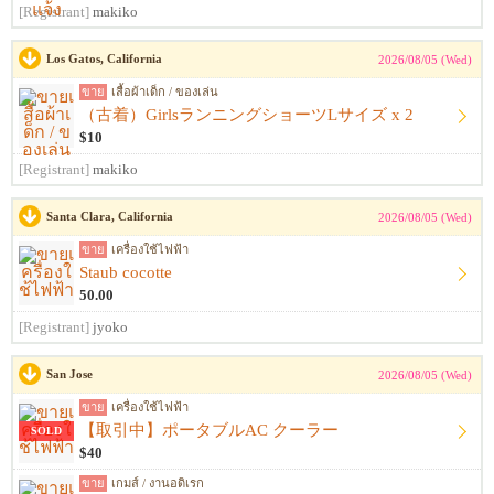
[Registrant]
makiko
Los Gatos, California
2026/08/05 (Wed)
ขาย
เสื้อผ้าเด็ก / ของเล่น
（古着）GirlsランニングショーツLサイズ x 2
$10
[Registrant]
makiko
Santa Clara, California
2026/08/05 (Wed)
ขาย
เครื่องใช้ไฟฟ้า
Staub cocotte
50.00
[Registrant]
jyoko
San Jose
2026/08/05 (Wed)
ขาย
เครื่องใช้ไฟฟ้า
【取引中】ポータブルAC クーラー
SOLD
$40
ขาย
เกมส์ / งานอดิเรก