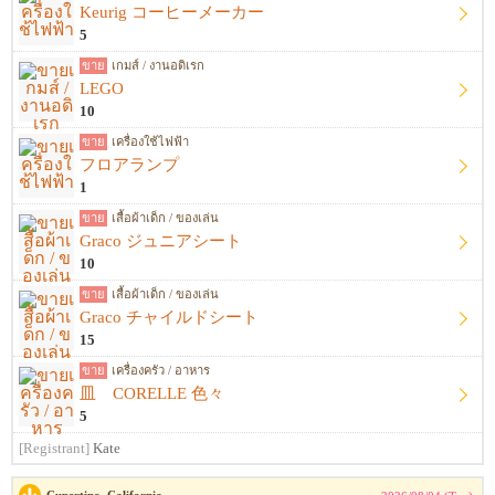
Keurig コーヒーメーカー
5
ขาย
เกมส์ / งานอดิเรก
LEGO
10
ขาย
เครื่องใช้ไฟฟ้า
フロアランプ
1
ขาย
เสื้อผ้าเด็ก / ของเล่น
Graco ジュニアシート
10
ขาย
เสื้อผ้าเด็ก / ของเล่น
Graco チャイルドシート
15
ขาย
เครื่องครัว / อาหาร
皿 CORELLE 色々
5
[Registrant]
Kate