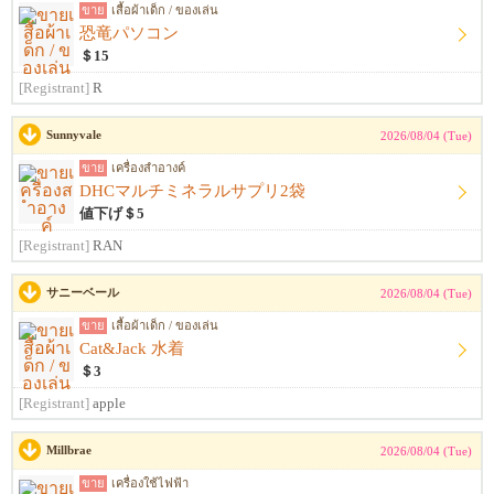
ขาย
เสื้อผ้าเด็ก / ของเล่น
恐竜パソコン
＄15
[Registrant]
R
Sunnyvale
2026/08/04 (Tue)
ขาย
เครื่องสำอางค์
DHCマルチミネラルサプリ2袋
値下げ＄5
[Registrant]
RAN
サニーベール
2026/08/04 (Tue)
ขาย
เสื้อผ้าเด็ก / ของเล่น
Cat&Jack 水着
＄3
[Registrant]
apple
Millbrae
2026/08/04 (Tue)
ขาย
เครื่องใช้ไฟฟ้า