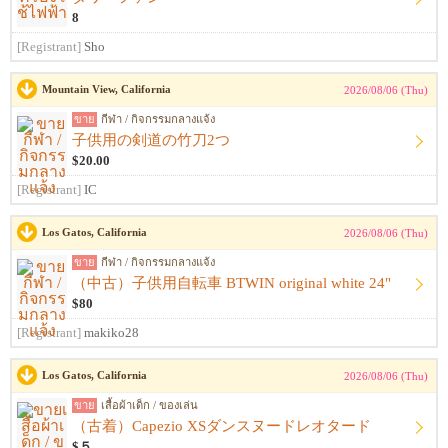
8
[Registrant]
Sho
Mountain View, California
2026/08/06 (Thu)
ขาย
กีฬา / กิจกรรมกลางแจ้ง
子供用の剣道の竹刀2つ
$20.00
[Registrant]
IC
Los Gatos, California
2026/08/06 (Thu)
ขาย
กีฬา / กิจกรรมกลางแจ้ง
（中古）子供用自転車 BTWIN original white 24"
$80
[Registrant]
makiko28
Los Gatos, California
2026/08/06 (Thu)
ขาย
เสื้อผ้าเด็ก / ของเล่น
（古着）Capezio XSダンスヌードレオタード
$５