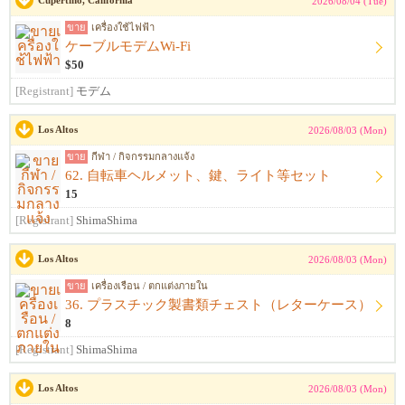
Cupertino, California
2026/08/04 (Tue)
ขาย
เครื่องใช้ไฟฟ้า
ケーブルモデムWi-Fi
$50
[Registrant]
モデム
Los Altos
2026/08/03 (Mon)
ขาย
กีฬา / กิจกรรมกลางแจ้ง
62. 自転車ヘルメット、鍵、ライト等セット
15
[Registrant]
ShimaShima
Los Altos
2026/08/03 (Mon)
ขาย
เครื่องเรือน / ตกแต่งภายใน
36. プラスチック製書類チェスト（レターケース）
8
[Registrant]
ShimaShima
Los Altos
2026/08/03 (Mon)