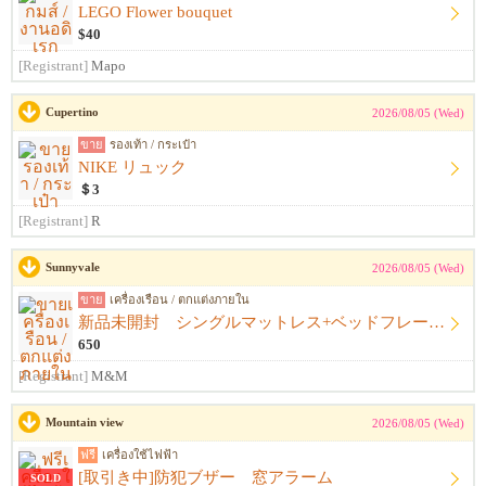
LEGO Flower bouquet
$40
[Registrant]
Mapo
Cupertino
2026/08/05 (Wed)
ขาย
รองเท้า / กระเป๋า
NIKE リュック
＄3
[Registrant]
R
Sunnyvale
2026/08/05 (Wed)
ขาย
เครื่องเรือน / ตกแต่งภายใน
新品未開封 シングルマットレス+ベッドフレーム+シーツ
650
[Registrant]
M&M
Mountain view
2026/08/05 (Wed)
ฟรี
เครื่องใช้ไฟฟ้า
[取引き中]防犯ブザー 窓アラーム
SOLD