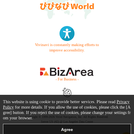
Vivinavi is constantly making efforts to
improve accessibility.
- For Business -
This website is using cookie to provide better services. Please read
Privacy
Contact Us
Starter Guide
FAQ
Policy
for more details. If you allow the use of cookies, please click the [A
Terms of Use
Trademark / Copyright
Privacy Policy
gree] button. If you reject the use of cookies, please change your settings fr
Copyright © 1999-2026 Vivid Navigation, Inc. All Rights Reserved.
om your browser.
Server US (42) @ Los Angeles Data Center