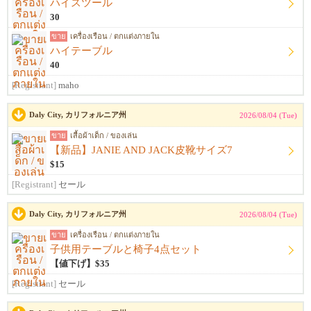
ハイスツール
30
ขาย
เครื่องเรือน / ตกแต่งภายใน
ハイテーブル
40
[Registrant]
maho
Daly City, カリフォルニア州
2026/08/04 (Tue)
ขาย
เสื้อผ้าเด็ก / ของเล่น
【新品】JANIE AND JACK皮靴サイズ7
$15
[Registrant]
セール
Daly City, カリフォルニア州
2026/08/04 (Tue)
ขาย
เครื่องเรือน / ตกแต่งภายใน
子供用テーブルと椅子4点セット
【値下げ】$35
[Registrant]
セール