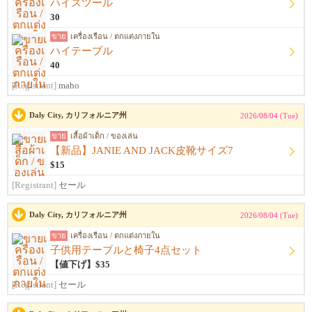
ハイスツール
30
ขาย
เครื่องเรือน / ตกแต่งภายใน
ハイテーブル
40
[Registrant]
maho
Daly City, カリフォルニア州
2026/08/04 (Tue)
ขาย
เสื้อผ้าเด็ก / ของเล่น
【新品】JANIE AND JACK皮靴サイズ7
$15
[Registrant]
セール
Daly City, カリフォルニア州
2026/08/04 (Tue)
ขาย
เครื่องเรือน / ตกแต่งภายใน
子供用テーブルと椅子4点セット
【値下げ】$35
[Registrant]
セール