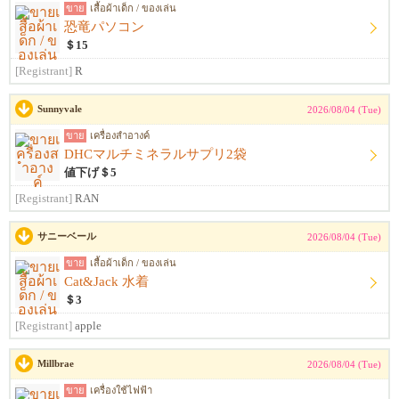
ขาย
เสื้อผ้าเด็ก / ของเล่น
恐竜パソコン
＄15
[Registrant]
R
Sunnyvale
2026/08/04 (Tue)
ขาย
เครื่องสำอางค์
DHCマルチミネラルサプリ2袋
値下げ＄5
[Registrant]
RAN
サニーベール
2026/08/04 (Tue)
ขาย
เสื้อผ้าเด็ก / ของเล่น
Cat&Jack 水着
＄3
[Registrant]
apple
Millbrae
2026/08/04 (Tue)
ขาย
เครื่องใช้ไฟฟ้า