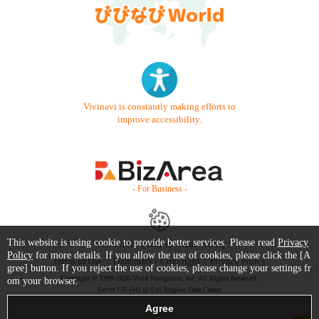
Vivinavi is constantly making efforts to
improve accessibility.
- For Business -
This website is using cookie to provide better services. Please read
Privacy
Contact Us
Starter Guide
FAQ
Policy
for more details. If you allow the use of cookies, please click the [A
Terms of Use
Trademark / Copyright
Privacy Policy
gree] button. If you reject the use of cookies, please change your settings fr
Copyright © 1999-2026 Vivid Navigation, Inc. All Rights Reserved.
om your browser.
Server US (44) @ Los Angeles Data Center