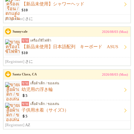
【新品未使用】シャワーヘッド
$10
[Registrant]
さに
Sunnyvale
2026/08/03 (Mon)
ขาย
เครื่องใช้ไฟฟ้า
【新品未使用】日本語配列 キーボード ASUS
$10
[Registrant]
さに
Santa Clara, CA
2026/08/03 (Mon)
ขาย
เสื้อผ้าเด็ก / ของเล่น
幼児用の浮き輪
＄5
ขาย
เสื้อผ้าเด็ก / ของเล่น
子供用水着（サイズ3）
＄5
[Registrant]
AZ