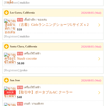
[Registrant]
makiko
Los Gatos, California
2026/08/05 (Wed)
ขาย
เสื้อผ้าเด็ก / ของเล่น
（古着）GirlsランニングショーツLサイズ x 2
$10
[Registrant]
makiko
Santa Clara, California
2026/08/05 (Wed)
ขาย
เครื่องใช้ไฟฟ้า
Staub cocotte
50.00
[Registrant]
jyoko
San Jose
2026/08/05 (Wed)
ขาย
เครื่องใช้ไฟฟ้า
【取引中】ポータブルAC クーラー
SOLD
$40
ขาย
เกมส์ / งานอดิเรก