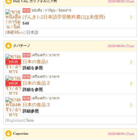
Daly City, カリフォルニア州
2026/08/04 (Tue)
ขาย
หนังสือ / การ์ตูน / นิตยสาร
げんき1-2日本語学習教科書(2は未使用)
$40
[Registrant]
日本語
クパチーノ
2026/08/04 (Tue)
ขาย
เครื่องครัว / อาหาร
日本の食品1
SOLD
詳細を参照
ขาย
เครื่องครัว / อาหาร
日本の食品２
SOLD
詳細を参照
ขาย
เครื่องครัว / อาหาร
日本の食品３
詳細参照
[Registrant]
Sora
Cupertino
2026/08/04 (Tue)