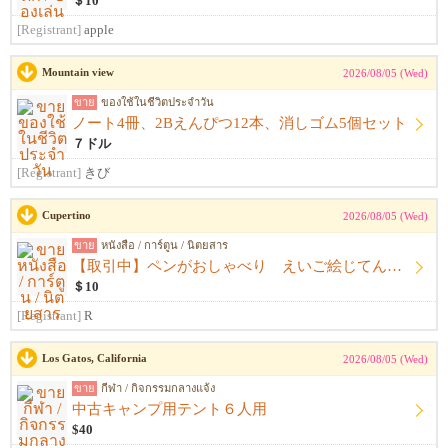
＄10
[Registrant]
apple
Mountain view
2026/08/05 (Wed)
ขาย
ของใช้ในชีวิตประจำวัน
ノート4冊、2Bえんぴつ12本、消しゴム5個セット
７ドル
[Registrant]
きび
Cupertino
2026/08/05 (Wed)
ขาย
หนังสือ / การ์ตูน / นิตยสาร
【取引中】ペンがおしゃべり えいご絵じてん セット
＄10
[Registrant]
R
Los Gatos, California
2026/08/05 (Wed)
ขาย
กีฬา / กิจกรรมกลางแจ้ง
中古キャンプ用テント６人用
$40