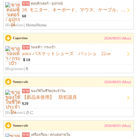
ขาย
คอมพิวเตอร์ / อุปกรณ์
28. モニター、キーボード、マウス、ケーブル、アームレスト一式
60
[Registrant]
ShimaShima
Cupertino
2026/08/03 (Mon)
ขาย
รองเท้า / กระเป๋า
asics バスケットシューズ バッシュ 22㎝
＄10
[Registrant]
R
Sunnyvale
2026/08/03 (Mon)
ขาย
ของใช้ในชีวิตประจำวัน
【新品未使用】 防犯器具
$20
[Registrant]
さに
Sunnyvale
2026/08/03 (Mon)
ขาย
เครื่องเรือน / ตกแต่งภายใน