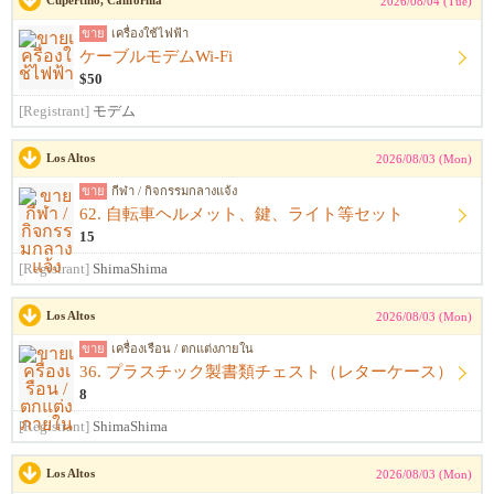
Cupertino, California
2026/08/04 (Tue)
ขาย
เครื่องใช้ไฟฟ้า
ケーブルモデムWi-Fi
$50
[Registrant]
モデム
Los Altos
2026/08/03 (Mon)
ขาย
กีฬา / กิจกรรมกลางแจ้ง
62. 自転車ヘルメット、鍵、ライト等セット
15
[Registrant]
ShimaShima
Los Altos
2026/08/03 (Mon)
ขาย
เครื่องเรือน / ตกแต่งภายใน
36. プラスチック製書類チェスト（レターケース）
8
[Registrant]
ShimaShima
Los Altos
2026/08/03 (Mon)