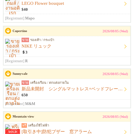
LEGO Flower bouquet
$40
[Registrant]
Mapo
Cupertino
2026/08/05 (Wed)
ขาย
รองเท้า / กระเป๋า
NIKE リュック
＄3
[Registrant]
R
Sunnyvale
2026/08/05 (Wed)
ขาย
เครื่องเรือน / ตกแต่งภายใน
新品未開封 シングルマットレス+ベッドフレーム+シーツ
650
[Registrant]
M&M
Mountain view
2026/08/05 (Wed)
ฟรี
เครื่องใช้ไฟฟ้า
[取引き中]防犯ブザー 窓アラーム
SOLD