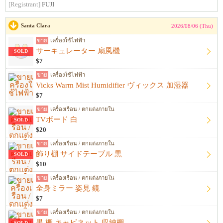
[Registrant]
FUJI
Santa Clara
2026/08/06 (Thu)
ขาย
เครื่องใช้ไฟฟ้า
サーキュレーター 扇風機
SOLD
$7
ขาย
เครื่องใช้ไฟฟ้า
Vicks Warm Mist Humidifier ヴィックス 加湿器
$7
ขาย
เครื่องเรือน / ตกแต่งภายใน
TVボード 白
SOLD
$20
ขาย
เครื่องเรือน / ตกแต่งภายใน
飾り棚 サイドテーブル 黒
SOLD
$10
ขาย
เครื่องเรือน / ตกแต่งภายใน
全身ミラー 姿見 鏡
$7
ขาย
เครื่องเรือน / ตกแต่งภายใน
黒 棚 キャビネット 収納棚
SOLD