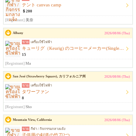
テント canvas camp
＄200
[Registrant]
美奈
Albany
2026/08/06 (Thu)
ขาย
เครื่องใช้ไฟฟ้า
キューリグ（Keurig) のコーヒーメーカー(Single Serve Coffee) Maker
15
[Registrant]
Ma
San José (Strawberry Square), カリフォルニア州
2026/08/06 (Thu)
ขาย
เครื่องใช้ไฟฟ้า
タワーファン
8
[Registrant]
Sho
Mountain View, California
2026/08/06 (Thu)
ขาย
กีฬา / กิจกรรมกลางแจ้ง
子供用の剣道の竹刀2つ