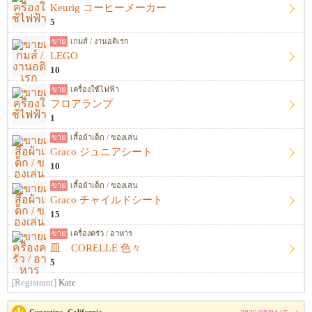
Keurig コーヒーメーカー
5
ขาย
เกมส์ / งานอดิเรก
LEGO
10
ขาย
เครื่องใช้ไฟฟ้า
フロアランプ
1
ขาย
เสื้อผ้าเด็ก / ของเล่น
Graco ジュニアシート
10
ขาย
เสื้อผ้าเด็ก / ของเล่น
Graco チャイルドシート
15
ขาย
เครื่องครัว / อาหาร
皿 CORELLE 色々
5
[Registrant]
Kate