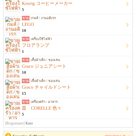
Keurig コーヒーメーカー
5
ขาย
เกมส์ / งานอดิเรก
LEGO
10
ขาย
เครื่องใช้ไฟฟ้า
フロアランプ
1
ขาย
เสื้อผ้าเด็ก / ของเล่น
Graco ジュニアシート
10
ขาย
เสื้อผ้าเด็ก / ของเล่น
Graco チャイルドシート
15
ขาย
เครื่องครัว / อาหาร
皿 CORELLE 色々
5
[Registrant]
Kate