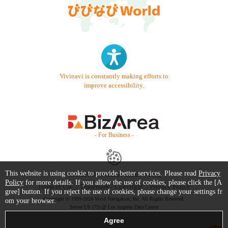
Vivinavi is constantly making efforts to
improve accessibility.
- For Business -
This website is using cookie to provide better services. Please read
Privacy
Contact Us
Starter Guide
FAQ
Policy
for more details. If you allow the use of cookies, please click the [A
Terms of Use
Trademark / Copyright
Privacy Policy
gree] button. If you reject the use of cookies, please change your settings fr
Copyright © 1999-2026 Vivid Navigation, Inc. All Rights Reserved.
om your browser.
Server US (75) @ Los Angeles Data Center