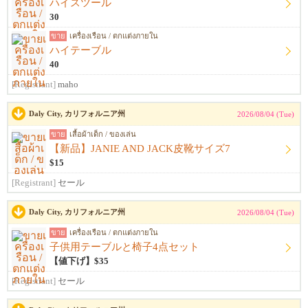
ハイスツール
30
ขาย
เครื่องเรือน / ตกแต่งภายใน
ハイテーブル
40
[Registrant]
maho
Daly City, カリフォルニア州
2026/08/04 (Tue)
ขาย
เสื้อผ้าเด็ก / ของเล่น
【新品】JANIE AND JACK皮靴サイズ7
$15
[Registrant]
セール
Daly City, カリフォルニア州
2026/08/04 (Tue)
ขาย
เครื่องเรือน / ตกแต่งภายใน
子供用テーブルと椅子4点セット
【値下げ】$35
[Registrant]
セール