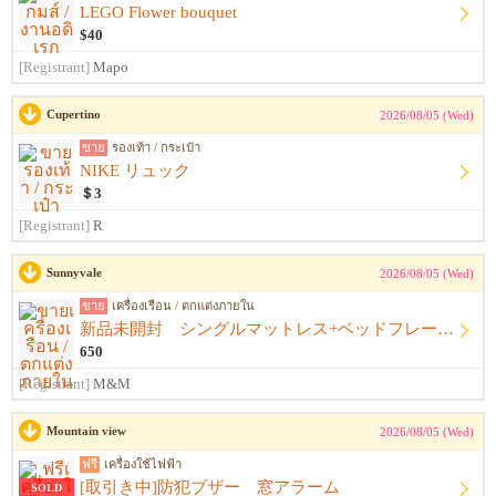
LEGO Flower bouquet
$40
[Registrant]
Mapo
Cupertino
2026/08/05 (Wed)
ขาย
รองเท้า / กระเป๋า
NIKE リュック
＄3
[Registrant]
R
Sunnyvale
2026/08/05 (Wed)
ขาย
เครื่องเรือน / ตกแต่งภายใน
新品未開封 シングルマットレス+ベッドフレーム+シーツ
650
[Registrant]
M&M
Mountain view
2026/08/05 (Wed)
ฟรี
เครื่องใช้ไฟฟ้า
[取引き中]防犯ブザー 窓アラーム
SOLD