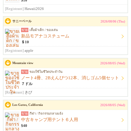
$10
[Registrant]
Hawaii2026
サニーベール
2026/08/06 (Thu)
ขาย
เสื้อผ้าเด็ก / ของเล่น
新品モアナコスチューム
＄10
[Registrant]
apple
Mountain view
2026/08/05 (Wed)
ขาย
ของใช้ในชีวิตประจำวัน
ノート4冊、2Bえんぴつ12本、消しゴム5個セット
７ドル
[Registrant]
きび
Los Gatos, California
2026/08/05 (Wed)
ขาย
กีฬา / กิจกรรมกลางแจ้ง
中古キャンプ用テント６人用
$40