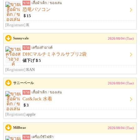
ขาย
เสื้อผ้าเด็ก / ของเล่น
恐竜パソコン
＄15
[Registrant]
R
Sunnyvale
2026/08/04 (Tue)
ขาย
เครื่องสำอางค์
DHCマルチミネラルサプリ2袋
値下げ＄5
[Registrant]
RAN
サニーベール
2026/08/04 (Tue)
ขาย
เสื้อผ้าเด็ก / ของเล่น
Cat&Jack 水着
＄3
[Registrant]
apple
Millbrae
2026/08/04 (Tue)
ขาย
เครื่องใช้ไฟฟ้า