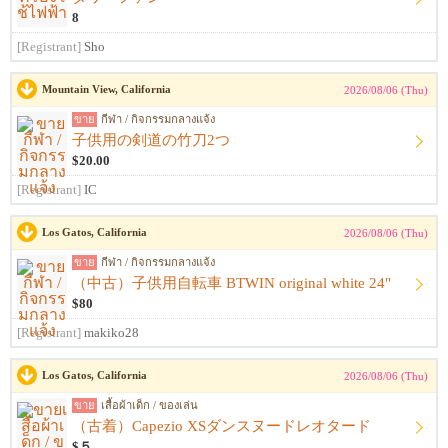
8
[Registrant]
Sho
Mountain View, California
2026/08/06 (Thu)
ขาย
กีฬา / กิจกรรมกลางแจ้ง
子供用の剣道の竹刀2つ
$20.00
[Registrant]
IC
Los Gatos, California
2026/08/06 (Thu)
ขาย
กีฬา / กิจกรรมกลางแจ้ง
（中古）子供用自転車 BTWIN original white 24"
$80
[Registrant]
makiko28
Los Gatos, California
2026/08/06 (Thu)
ขาย
เสื้อผ้าเด็ก / ของเล่น
（古着）Capezio XSダンスヌードレオタード
$５