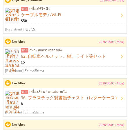
Cupertino, California
2026/08/04 (Tue)
ขาย
เครื่องใช้ไฟฟ้า
ケーブルモデムWi-Fi
$50
[Registrant]
モデム
Los Altos
2026/08/03 (Mon)
ขาย
กีฬา / กิจกรรมกลางแจ้ง
62. 自転車ヘルメット、鍵、ライト等セット
15
[Registrant]
ShimaShima
Los Altos
2026/08/03 (Mon)
ขาย
เครื่องเรือน / ตกแต่งภายใน
36. プラスチック製書類チェスト（レターケース）
8
[Registrant]
ShimaShima
Los Altos
2026/08/03 (Mon)