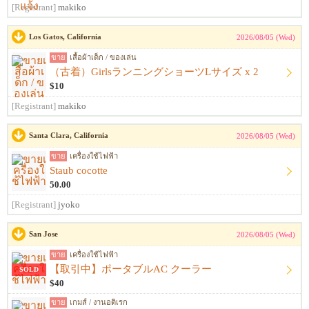
[Registrant]
makiko
Los Gatos, California
2026/08/05 (Wed)
ขาย
เสื้อผ้าเด็ก / ของเล่น
（古着）GirlsランニングショーツLサイズ x 2
$10
[Registrant]
makiko
Santa Clara, California
2026/08/05 (Wed)
ขาย
เครื่องใช้ไฟฟ้า
Staub cocotte
50.00
[Registrant]
jyoko
San Jose
2026/08/05 (Wed)
ขาย
เครื่องใช้ไฟฟ้า
【取引中】ポータブルAC クーラー
SOLD
$40
ขาย
เกมส์ / งานอดิเรก