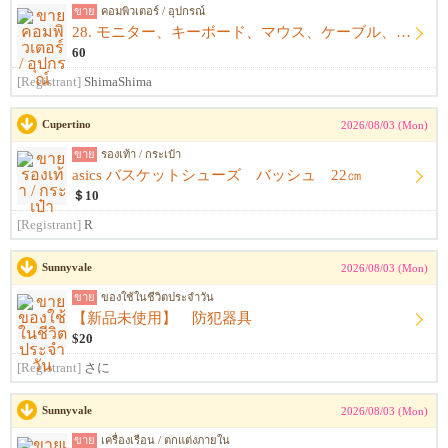
ขาย
คอมพิวเตอร์ / อุปกรณ์
28. モニター、キーボード、マウス、ケーブル、アームレスト一式
60
[Registrant]
ShimaShima
Cupertino
2026/08/03 (Mon)
ขาย
รองเท้า / กระเป๋า
asics バスケットシューズ バッシュ 22㎝
＄10
[Registrant]
R
Sunnyvale
2026/08/03 (Mon)
ขาย
ของใช้ในชีวิตประจำวัน
【新品未使用】 防犯器具
$20
[Registrant]
さに
Sunnyvale
2026/08/03 (Mon)
ขาย
เครื่องเรือน / ตกแต่งภายใน