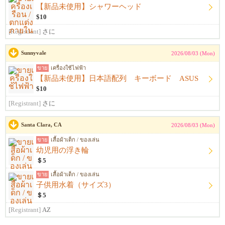
【新品未使用】シャワーヘッド
$10
[Registrant]
さに
Sunnyvale
2026/08/03 (Mon)
ขาย
เครื่องใช้ไฟฟ้า
【新品未使用】日本語配列 キーボード ASUS
$10
[Registrant]
さに
Santa Clara, CA
2026/08/03 (Mon)
ขาย
เสื้อผ้าเด็ก / ของเล่น
幼児用の浮き輪
＄5
ขาย
เสื้อผ้าเด็ก / ของเล่น
子供用水着（サイズ3）
＄5
[Registrant]
AZ