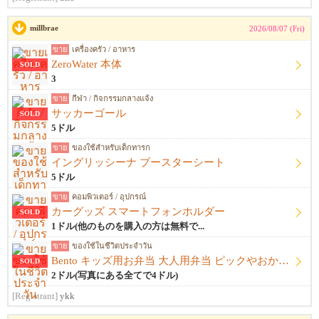
millbrae
2026/08/07 (Fri)
ขาย
เครื่องครัว / อาหาร
ZeroWater 本体
SOLD
3
ขาย
กีฬา / กิจกรรมกลางแจ้ง
サッカーゴール
SOLD
5ドル
ขาย
ของใช้สำหรับเด็กทารก
イングリッシーナ ブースターシート
5ドル
ขาย
คอมพิวเตอร์ / อุปกรณ์
カーグッズ スマートフォンホルダー
SOLD
1ドル(他のものを購入の方は無料で...
ขาย
ของใช้ในชีวิตประจำวัน
Bento キッズ用お弁当 大人用弁当 ピックやおかずカップ他
SOLD
2ドル(写真にある全てで4ドル)
[Registrant]
ykk