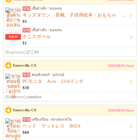
ขาย
เสื้อผ้าเด็ก / ของเล่น
キッズダウン、長靴、子供用絵本・おもちゃ テニストレーナー
$5
ขาย
เสื้อผ้าเด็ก / ของเล่น
テニスボール
SOLD
$1
[Registrant]
ぴこ93
Emeryville, CA
2026/08/09 (Sun)
ขาย
คอมพิวเตอร์ / อุปกรณ์
PCモニタ Acer 23.8インチ
$30
[Registrant]
yamaken
Emeryville, CA
2026/08/09 (Sun)
ขาย
เครื่องเรือน / ตกแต่งภายใน
ベッド マットレス IKEA
$60