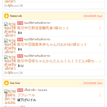
[Registrant]
SI
Sunnyvale
2026/08/08 (Sat)
ขาย
ของใช้สำหรับเด็กทารก
取引中①和光堂離乳食3箱セット
＄6
ขาย
ของใช้สำหรับเด็กทารก
取引中②国産米赤ちゃんのおかゆ2袋セット
＄6
ขาย
ของใช้สำหรับเด็กทารก
取引中③赤ちゃんかんたんらくらくうどん4袋セット
＄12
[Registrant]
Sl
San Jose
2026/08/08 (Sat)
ขาย
เสื้อผ้าเด็ก / ของเล่น
プラレール
値下げ12ドル