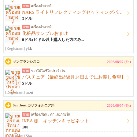
ขาย
เครื่องสำอางค์
NARS ライトリフレクティングセッティングパウダー プレストN
3ドル
ขาย
เครื่องสำอางค์
化粧品サンプルおまけ
0ドル(10ドル以上購入した方のみ...
[Registrant]
ykk
サンフランシスコ
2026/08/07 (Fri)
ขาย
ของใช้ในชีวิตประจำวัน
バスチェア【最終出品8月14日までにお渡し希望】
5ドル
[Registrant]
mori
San José, カリフォルニア州
2026/08/07 (Fri)
ขาย
เครื่องเรือน / ตกแต่งภายใน
IKEA 棚 キッチンキャビネット
100
[Registrant]
Sho