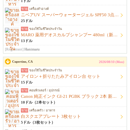
1ドル
ขาย
เครื่องสำอางค์
ニベアUV スーパーウォータージェル SPF50 3点セット（未開封）
25ドル
ขาย
ของใช้ในชีวิตประจำวัน
MARO 薬用デオスカルプシャンプー 480ml（新品）
13ドル
[Registrant]
Hanimaru
Cupertino, CA
2026/08/10 (Mon)
ขาย
ของใช้ในชีวิตประจำวัน
アイロン＋折りたたみアイロン台 セット
15ドル
ขาย
คอมพิวเตอร์ / อุปกรณ์
Canon 純正インク GI-21 PGBK ブラック 2本 新品未開封
10ドル（2本セット）
ขาย
เครื่องครัว / อาหาร
白スクエアプレート 3枚セット
5ドル（3枚セット）