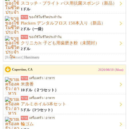
スコッチ・ブライト バス用抗菌スポンジ（新品）
1ドル
ขาย
ของใช้ในชีวิตประจำวัน
Plackers デンタルフロス 150本入り（新品）
2ドル（一袋）
ขาย
ของใช้ในชีวิตประจำวัน
クリニカJr. 子ども用歯磨き粉（未開封）
2ドル
[Registrant]
Hanimaru
Cupertino, CA
2026/08/10 (Mon)
ขาย
เครื่องครัว / อาหาร
米唐番
10ドル（２つセット）
ขาย
เครื่องครัว / อาหาร
アルミホイル3本セット
5ドル（3つセット）
ขาย
เครื่องครัว / อาหาร
輪ゴム