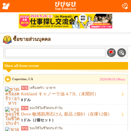
San Francisco
ซื้อขายส่วนบุคคล
Show all from recent
Cupertino, CA
2026/08/10 (Mon)
ขาย
เครื่องครัว / อาหาร
Kirkland キャノーラ油 4.73L（未開封）
8ドル
ขาย
ของใช้ในชีวิตประจำวัน
Dove 敏感肌用石けん 新品 2個$1（在庫12個）
1ドル（2個セット）
ขาย
ของใช้ในชีวิตประจำวัน