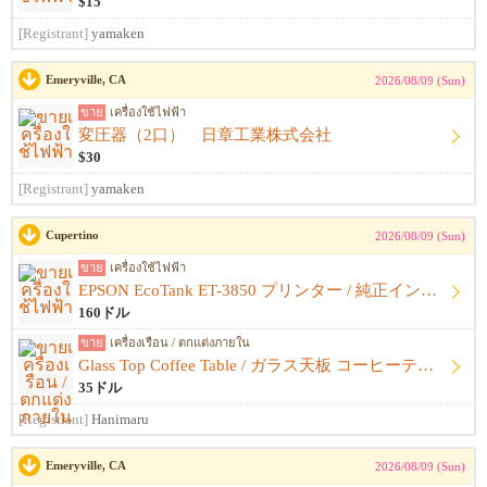
$15
[Registrant]
yamaken
Emeryville, CA
2026/08/09 (Sun)
ขาย
เครื่องใช้ไฟฟ้า
変圧器（2口） 日章工業株式会社
$30
[Registrant]
yamaken
Cupertino
2026/08/09 (Sun)
ขาย
เครื่องใช้ไฟฟ้า
EPSON EcoTank ET-3850 プリンター / 純正インク・箱付き
160ドル
ขาย
เครื่องเรือน / ตกแต่งภายใน
Glass Top Coffee Table / ガラス天板 コーヒーテーブル
35ドル
[Registrant]
Hanimaru
Emeryville, CA
2026/08/09 (Sun)