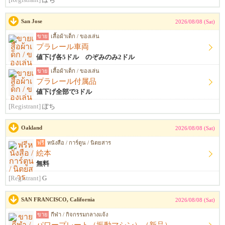
[Registrant]
ぽち
San Jose
2026/08/08 (Sat)
ขาย
เสื้อผ้าเด็ก / ของเล่น
プラレール車両
値下げ各5ドル のぞみのみ2ドル
ขาย
เสื้อผ้าเด็ก / ของเล่น
プラレール付属品
値下げ全部で3ドル
[Registrant]
ぽち
Oakland
2026/08/08 (Sat)
ฟรี
หนังสือ / การ์ตูน / นิตยสาร
絵本
無料
[Registrant]
G
SAN FRANCISCO, California
2026/08/08 (Sat)
ขาย
กีฬา / กิจกรรมกลางแจ้ง