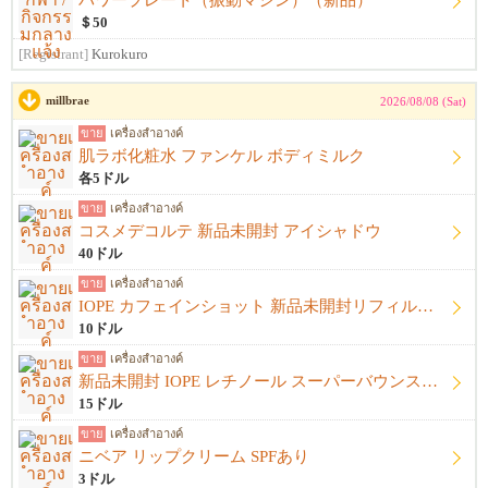
パワープレート（振動マシン）（新品）
＄50
[Registrant]
Kurokuro
millbrae
2026/08/08 (Sat)
ขาย
เครื่องสำอางค์
肌ラボ化粧水 ファンケル ボディミルク
各5ドル
ขาย
เครื่องสำอางค์
コスメデコルテ 新品未開封 アイシャドウ
40ドル
ขาย
เครื่องสำอางค์
IOPE カフェインショット 新品未開封リフィル＋開封済み本体
10ドル
ขาย
เครื่องสำอางค์
新品未開封 IOPE レチノール スーパーバウンスセラム1%
15ドル
ขาย
เครื่องสำอางค์
ニベア リップクリーム SPFあり
3ドル