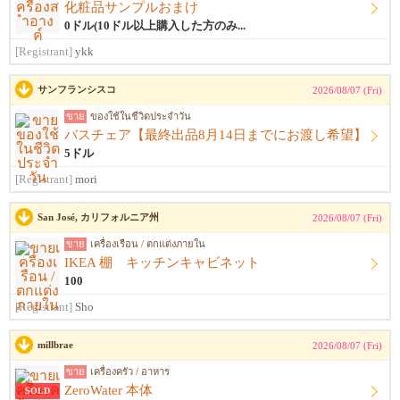
化粧品サンプルおまけ
0ドル(10ドル以上購入した方のみ...
[Registrant]
ykk
サンフランシスコ
2026/08/07 (Fri)
ขาย
ของใช้ในชีวิตประจำวัน
バスチェア【最終出品8月14日までにお渡し希望】
5ドル
[Registrant]
mori
San José, カリフォルニア州
2026/08/07 (Fri)
ขาย
เครื่องเรือน / ตกแต่งภายใน
IKEA 棚 キッチンキャビネット
100
[Registrant]
Sho
millbrae
2026/08/07 (Fri)
ขาย
เครื่องครัว / อาหาร
ZeroWater 本体
SOLD