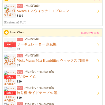
ขาย
เครื่องใช้ไฟฟ้า
Switch 1 スウィッチ１＋プロコン
$110
[Registrant]
FUJI
Santa Clara
2026/08/06 (Thu)
ขาย
เครื่องใช้ไฟฟ้า
サーキュレーター 扇風機
SOLD
$7
ขาย
เครื่องใช้ไฟฟ้า
Vicks Warm Mist Humidifier ヴィックス 加湿器
$7
ขาย
เครื่องเรือน / ตกแต่งภายใน
TVボード 白
SOLD
$20
ขาย
เครื่องเรือน / ตกแต่งภายใน
飾り棚 サイドテーブル 黒
SOLD
$10
ขาย
เครื่องเรือน / ตกแต่งภายใน