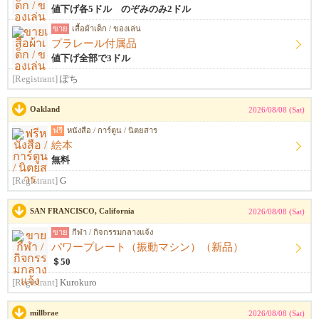
値下げ各5ドル のぞみのみ2ドル
ขาย
เสื้อผ้าเด็ก / ของเล่น
プラレール付属品
値下げ全部で3ドル
[Registrant]
ぽち
Oakland
2026/08/08 (Sat)
ฟรี
หนังสือ / การ์ตูน / นิตยสาร
絵本
無料
[Registrant]
G
SAN FRANCISCO, California
2026/08/08 (Sat)
ขาย
กีฬา / กิจกรรมกลางแจ้ง
パワープレート（振動マシン）（新品）
＄50
[Registrant]
Kurokuro
millbrae
2026/08/08 (Sat)