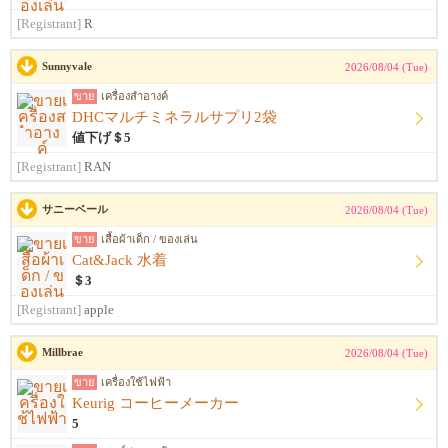
[Registrant]
R
Sunnyvale
2026/08/04 (Tue)
ขาย
เครื่องสำอางค์
DHCマルチミネラルサプリ2袋
値下げ＄5
[Registrant]
RAN
サニーベール
2026/08/04 (Tue)
ขาย
เสื้อผ้าเด็ก / ของเล่น
Cat&Jack 水着
＄3
[Registrant]
apple
Millbrae
2026/08/04 (Tue)
ขาย
เครื่องใช้ไฟฟ้า
Keurig コーヒーメーカー
5