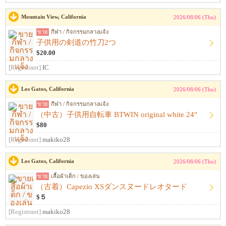
Mountain View, California
2026/08/06 (Thu)
ขาย
กีฬา / กิจกรรมกลางแจ้ง
子供用の剣道の竹刀2つ
$20.00
[Registrant]
IC
Los Gatos, California
2026/08/06 (Thu)
ขาย
กีฬา / กิจกรรมกลางแจ้ง
（中古）子供用自転車 BTWIN original white 24"
$80
[Registrant]
makiko28
Los Gatos, California
2026/08/06 (Thu)
ขาย
เสื้อผ้าเด็ก / ของเล่น
（古着）Capezio XSダンスヌードレオタード
$５
[Registrant]
makiko28