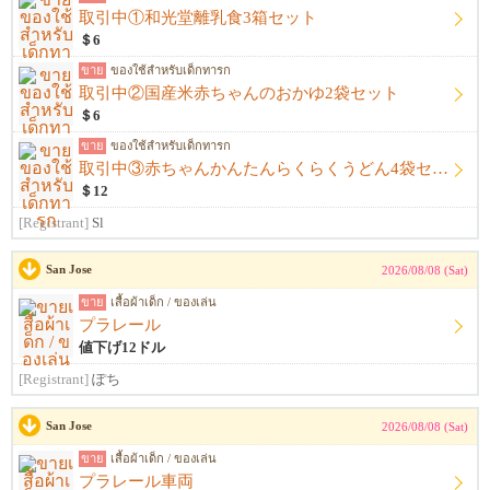
取引中①和光堂離乳食3箱セット
＄6
ขาย
ของใช้สำหรับเด็กทารก
取引中②国産米赤ちゃんのおかゆ2袋セット
＄6
ขาย
ของใช้สำหรับเด็กทารก
取引中③赤ちゃんかんたんらくらくうどん4袋セット
＄12
[Registrant]
Sl
San Jose
2026/08/08 (Sat)
ขาย
เสื้อผ้าเด็ก / ของเล่น
プラレール
値下げ12ドル
[Registrant]
ぽち
San Jose
2026/08/08 (Sat)
ขาย
เสื้อผ้าเด็ก / ของเล่น
プラレール車両