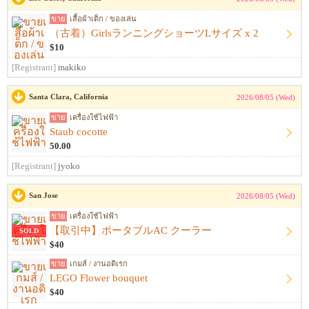
ขาย
เสื้อผ้าเด็ก / ของเล่น
（古着）GirlsランニングショーツLサイズ x 2
$10
[Registrant]
makiko
Santa Clara, California
2026/08/05 (Wed)
ขาย
เครื่องใช้ไฟฟ้า
Staub cocotte
50.00
[Registrant]
jyoko
San Jose
2026/08/05 (Wed)
ขาย
เครื่องใช้ไฟฟ้า
【取引中】ポータブルAC クーラー
SOLD
$40
ขาย
เกมส์ / งานอดิเรก
LEGO Flower bouquet
$40