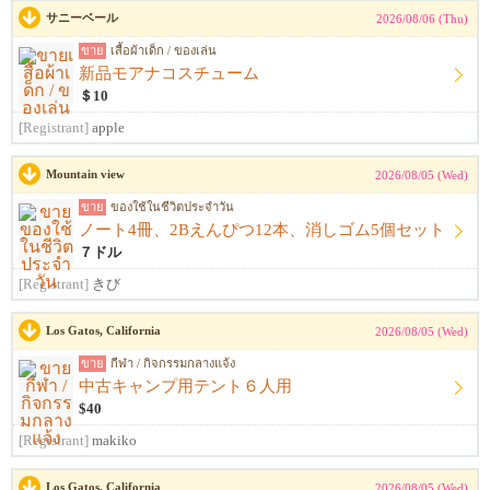
サニーベール
2026/08/06 (Thu)
ขาย
เสื้อผ้าเด็ก / ของเล่น
新品モアナコスチューム
＄10
[Registrant]
apple
Mountain view
2026/08/05 (Wed)
ขาย
ของใช้ในชีวิตประจำวัน
ノート4冊、2Bえんぴつ12本、消しゴム5個セット
７ドル
[Registrant]
きび
Los Gatos, California
2026/08/05 (Wed)
ขาย
กีฬา / กิจกรรมกลางแจ้ง
中古キャンプ用テント６人用
$40
[Registrant]
makiko
Los Gatos, California
2026/08/05 (Wed)