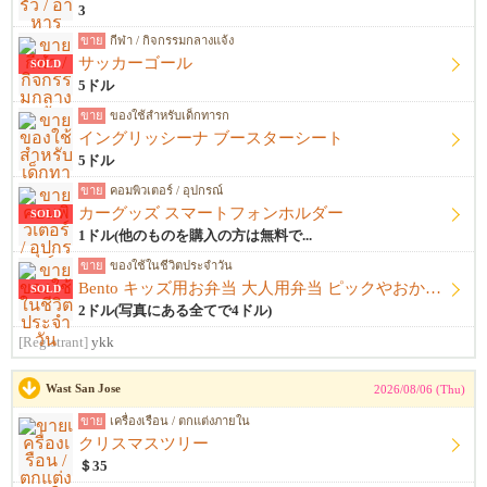
3
ขาย
กีฬา / กิจกรรมกลางแจ้ง
サッカーゴール
SOLD
5ドル
ขาย
ของใช้สำหรับเด็กทารก
イングリッシーナ ブースターシート
5ドル
ขาย
คอมพิวเตอร์ / อุปกรณ์
カーグッズ スマートフォンホルダー
SOLD
1ドル(他のものを購入の方は無料で...
ขาย
ของใช้ในชีวิตประจำวัน
Bento キッズ用お弁当 大人用弁当 ピックやおかずカップ他
SOLD
2ドル(写真にある全てで4ドル)
[Registrant]
ykk
Wast San Jose
2026/08/06 (Thu)
ขาย
เครื่องเรือน / ตกแต่งภายใน
クリスマスツリー
＄35