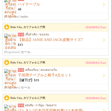
ハイテーブル
40
[Registrant]
maho
Daly City, カリフォルニア州
2026/08/04 (Tue)
ขาย
เสื้อผ้าเด็ก / ของเล่น
【新品】JANIE AND JACK皮靴サイズ7
$15
[Registrant]
セール
Daly City, カリフォルニア州
2026/08/04 (Tue)
ขาย
เครื่องเรือน / ตกแต่งภายใน
子供用テーブルと椅子4点セット
【値下げ】$35
[Registrant]
セール
Daly City, カリフォルニア州
2026/08/04 (Tue)
ขาย
หนังสือ / การ์ตูน / นิตยสาร
げんき1-2日本語学習教科書(2は未使用)