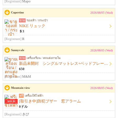
[Registrant]
Mapo
Cupertino
2026/08/05 (Wed)
ขาย
รองเท้า / กระเป๋า
NIKE リュック
＄3
[Registrant]
R
Sunnyvale
2026/08/05 (Wed)
ขาย
เครื่องเรือน / ตกแต่งภายใน
新品未開封 シングルマットレス+ベッドフレーム+シーツ
650
[Registrant]
M&M
Mountain view
2026/08/05 (Wed)
ฟรี
เครื่องใช้ไฟฟ้า
[取引き中]防犯ブザー 窓アラーム
SOLD
0ドル
[Registrant]
きび