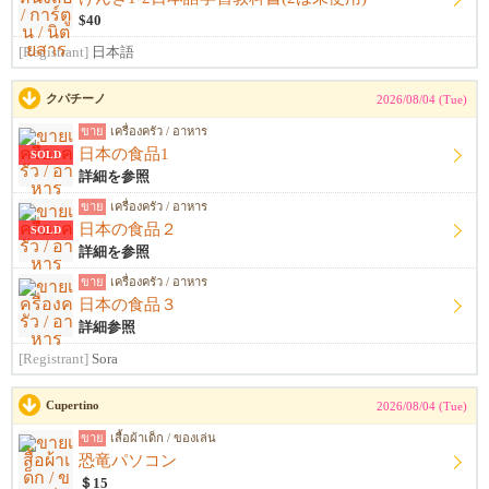
$40
[Registrant]
日本語
クパチーノ
2026/08/04 (Tue)
ขาย
เครื่องครัว / อาหาร
日本の食品1
SOLD
詳細を参照
ขาย
เครื่องครัว / อาหาร
日本の食品２
SOLD
詳細を参照
ขาย
เครื่องครัว / อาหาร
日本の食品３
詳細参照
[Registrant]
Sora
Cupertino
2026/08/04 (Tue)
ขาย
เสื้อผ้าเด็ก / ของเล่น
恐竜パソコン
＄15