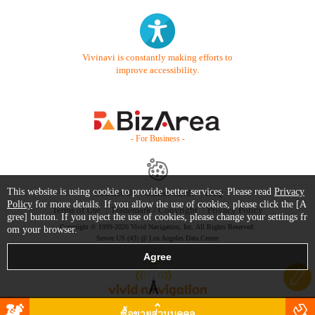
Vivinavi is constantly making efforts to
improve accessibility.
- For Business -
This website is using cookie to provide better services. Please read
Privacy
Contact Us
Starter Guide
FAQ
Policy
for more details. If you allow the use of cookies, please click the [A
Terms of Use
Trademark / Copyright
Privacy Policy
gree] button. If you reject the use of cookies, please change your settings fr
Copyright © 1999-2026 Vivid Navigation, Inc. All Rights Reserved.
om your browser.
Server US (43) @ Los Angeles Data Center
ซื้อขายส่วนบุคคล