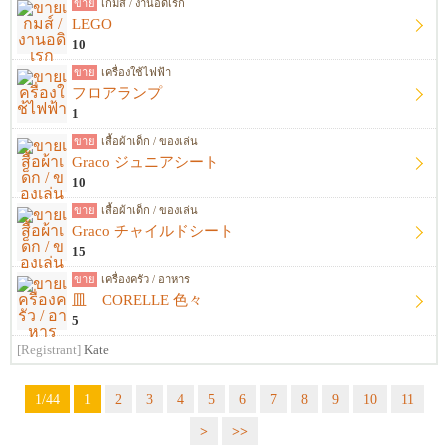
ขาย
เกมส์ / งานอดิเรก
LEGO
10
ขาย
เครื่องใช้ไฟฟ้า
フロアランプ
1
ขาย
เสื้อผ้าเด็ก / ของเล่น
Graco ジュニアシート
10
ขาย
เสื้อผ้าเด็ก / ของเล่น
Graco チャイルドシート
15
ขาย
เครื่องครัว / อาหาร
皿 CORELLE 色々
5
[Registrant]
Kate
1/44
1
2
3
4
5
6
7
8
9
10
11
>
>>