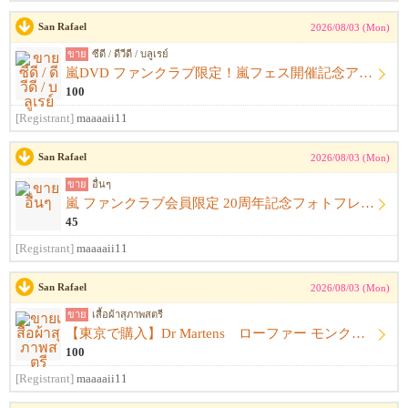
San Rafael
2026/08/03 (Mon)
ขาย
ซีดี / ดีวีดี / บลูเรย์
嵐DVD ファンクラブ限定！嵐フェス開催記念アルバム ウラ嵐マニア CD４枚組
100
[Registrant]
maaaaii11
San Rafael
2026/08/03 (Mon)
ขาย
อื่นๆ
嵐 ファンクラブ会員限定 20周年記念フォトフレーム
45
[Registrant]
maaaaii11
San Rafael
2026/08/03 (Mon)
ขาย
เสื้อผ้าสุภาพสตรี
【東京で購入】Dr Martens ローファー モンクストラップ 黒 サイズ23.5cm〜24.0cm ドクターマーチン
100
[Registrant]
maaaaii11