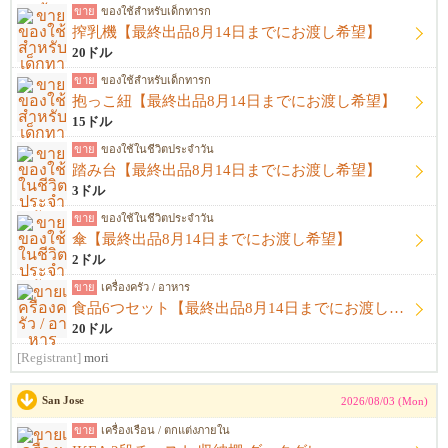
ขาย
ของใช้สำหรับเด็กทารก
搾乳機【最終出品8月14日までにお渡し希望】
20ドル
ขาย
ของใช้สำหรับเด็กทารก
抱っこ紐【最終出品8月14日までにお渡し希望】
15ドル
ขาย
ของใช้ในชีวิตประจำวัน
踏み台【最終出品8月14日までにお渡し希望】
3ドル
ขาย
ของใช้ในชีวิตประจำวัน
傘【最終出品8月14日までにお渡し希望】
2ドル
ขาย
เครื่องครัว / อาหาร
食品6つセット【最終出品8月14日までにお渡し希望】
20ドル
[Registrant]
mori
San Jose
2026/08/03 (Mon)
ขาย
เครื่องเรือน / ตกแต่งภายใน