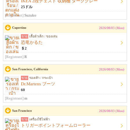
IKEA 2段チェスト 収納棚 ダークグレー
25ドル
[Registrant]
Suzuko
Cupertino
2026/08/03 (Mon)
ขาย
เสื้อผ้าเด็ก / ของเล่น
恐竜かるた
＄2
[Registrant]
R
San Francisco, California
2026/08/03 (Mon)
ขาย
รองเท้า / กระเป๋า
Dr.Martens ブーツ
60
[Registrant]
m
San Francisco
2026/08/03 (Mon)
ขาย
เครื่องใช้ไฟฟ้า
トリガーポイントフォームローラー