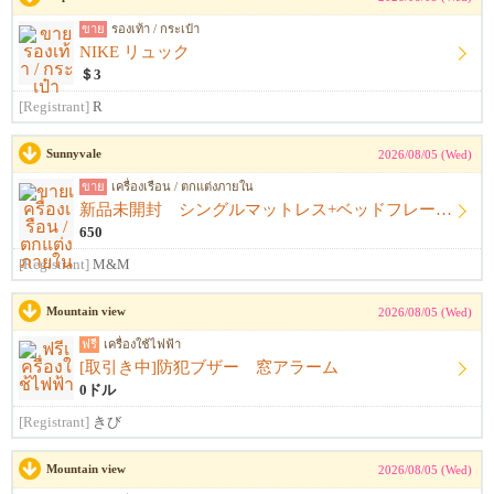
ขาย
รองเท้า / กระเป๋า
NIKE リュック
＄3
[Registrant]
R
Sunnyvale
2026/08/05 (Wed)
ขาย
เครื่องเรือน / ตกแต่งภายใน
新品未開封 シングルマットレス+ベッドフレーム+シーツ
650
[Registrant]
M&M
Mountain view
2026/08/05 (Wed)
ฟรี
เครื่องใช้ไฟฟ้า
[取引き中]防犯ブザー 窓アラーム
0ドル
[Registrant]
きび
Mountain view
2026/08/05 (Wed)