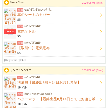
Santa Clara
2026/08/03 (Mon)
ขาย
ของใช้ในชีวิตประจำวัน
車のシートのカバー
$5
ขาย
เครื่องใช้ไฟฟ้า
電気ケトル
SOLD
$5
ขาย
เครื่องใช้ไฟฟ้า
【取引中】電気毛布
$5
[Registrant]
FUJI
サンフランシスコ
2026/08/03 (Mon)
ขาย
เครื่องใช้ไฟฟ้า
洗濯機【最終出品8月14日お渡し希望】
10ドル
ขาย
กีฬา / กิจกรรมกลางแจ้ง
パターマット【最終出品8月14日までにお渡し希望】
10ドル