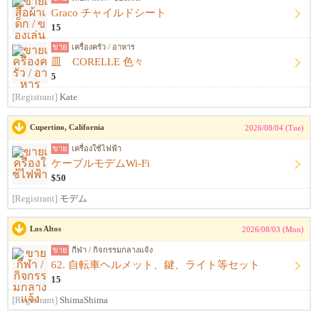
Graco チャイルドシート
15
ขาย
เครื่องครัว / อาหาร
皿 CORELLE 色々
5
[Registrant]
Kate
Cupertino, California
2026/08/04 (Tue)
ขาย
เครื่องใช้ไฟฟ้า
ケーブルモデムWi-Fi
$50
[Registrant]
モデム
Los Altos
2026/08/03 (Mon)
ขาย
กีฬา / กิจกรรมกลางแจ้ง
62. 自転車ヘルメット、鍵、ライト等セット
15
[Registrant]
ShimaShima