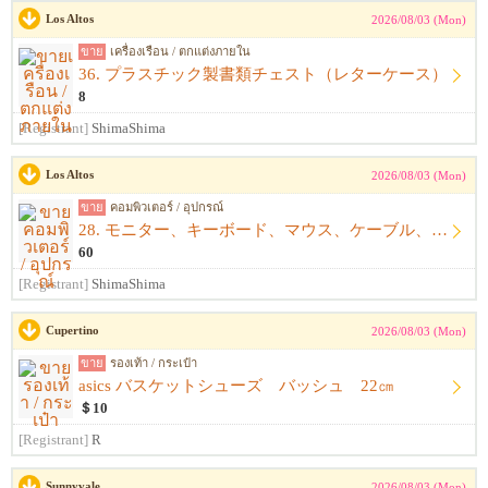
Los Altos
2026/08/03 (Mon)
ขาย
เครื่องเรือน / ตกแต่งภายใน
36. プラスチック製書類チェスト（レターケース）
8
[Registrant]
ShimaShima
Los Altos
2026/08/03 (Mon)
ขาย
คอมพิวเตอร์ / อุปกรณ์
28. モニター、キーボード、マウス、ケーブル、アームレスト一式
60
[Registrant]
ShimaShima
Cupertino
2026/08/03 (Mon)
ขาย
รองเท้า / กระเป๋า
asics バスケットシューズ バッシュ 22㎝
＄10
[Registrant]
R
Sunnyvale
2026/08/03 (Mon)