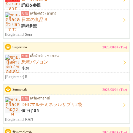
詳細を参照
ขาย
เครื่องครัว / อาหาร
日本の食品３
詳細参照
[Registrant]
Sora
Cupertino
2026/08/04 (Tue)
ขาย
เสื้อผ้าเด็ก / ของเล่น
恐竜パソコン
＄20
[Registrant]
R
Sunnyvale
2026/08/04 (Tue)
ขาย
เครื่องสำอางค์
DHCマルチミネラルサプリ2袋
値下げ＄5
[Registrant]
RAN
サニーベール
2026/08/04 (Tue)