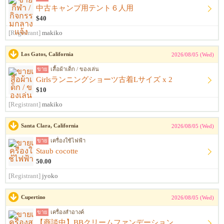
中古キャンプ用テント６人用
$40
[Registrant]
makiko
Los Gatos, California
2026/08/05 (Wed)
ขาย
เสื้อผ้าเด็ก / ของเล่น
Girlsランニングショーツ古着Lサイズ x 2
$10
[Registrant]
makiko
Santa Clara, California
2026/08/05 (Wed)
ขาย
เครื่องใช้ไฟฟ้า
Staub cocotte
50.00
[Registrant]
jyoko
Cupertino
2026/08/05 (Wed)
ขาย
เครื่องสำอางค์
【商談中】BBクリームファンデーション