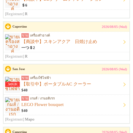
＄6
[Registrant]
R
Cupertino
2026/08/05 (Wed)
ขาย
เครื่องสำอางค์
【商談中】スキンアクア 日焼け止め
一つ＄2
[Registrant]
R
San Jose
2026/08/05 (Wed)
ขาย
เครื่องใช้ไฟฟ้า
【取引中】ポータブルAC クーラー
SOLD
$40
ขาย
เกมส์ / งานอดิเรก
LEGO Flower bouquet
$40
[Registrant]
Mapo
Cupertino
2026/08/05 (Wed)