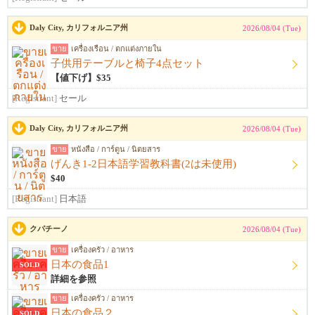
Daly City, カリフォルニア州
2026/08/04 (Tue)
ขาย
เครื่องเรือน / ตกแต่งภายใน
子供用テーブルと椅子4点セット
【値下げ】$35
[Registrant]
セール
Daly City, カリフォルニア州
2026/08/04 (Tue)
ขาย
หนังสือ / การ์ตูน / นิตยสาร
げんき1-2日本語学習教科書(2は未使用)
$40
[Registrant]
日本語
クパチーノ
2026/08/04 (Tue)
ขาย
เครื่องครัว / อาหาร
日本の食品1
SOLD
詳細を参照
ขาย
เครื่องครัว / อาหาร
日本の食品２
SOLD