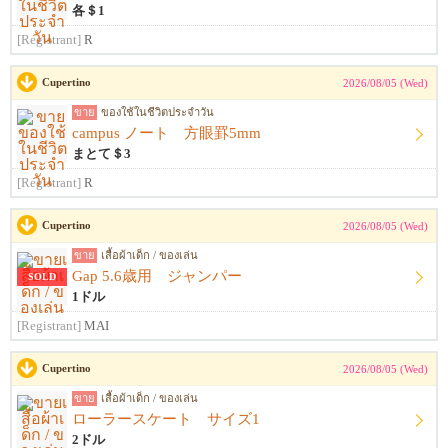
各＄1
[Registrant]
R
Cupertino
2026/08/05 (Wed)
ขาย
ของใช้ในชีวิตประจำวัน
campus ノート 方眼罫5mm
まとて＄3
[Registrant]
R
Cupertino
2026/08/05 (Wed)
ขาย
เสื้อผ้าเด็ก / ของเล่น
Gap 5.6歳用 ジャンパー
SOLD
1ドル
[Registrant]
MAI
Cupertino
2026/08/05 (Wed)
ขาย
เสื้อผ้าเด็ก / ของเล่น
ローラースケート サイズ1
2ドル