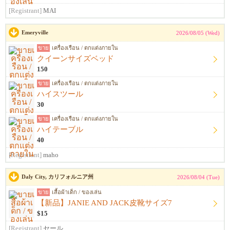
[Registrant]
MAI
Emeryville
2026/08/05 (Wed)
ขาย
เครื่องเรือน / ตกแต่งภายใน
クイーンサイズベッド
150
ขาย
เครื่องเรือน / ตกแต่งภายใน
ハイスツール
30
ขาย
เครื่องเรือน / ตกแต่งภายใน
ハイテーブル
40
[Registrant]
maho
Daly City, カリフォルニア州
2026/08/04 (Tue)
ขาย
เสื้อผ้าเด็ก / ของเล่น
【新品】JANIE AND JACK皮靴サイズ7
$15
[Registrant]
セール