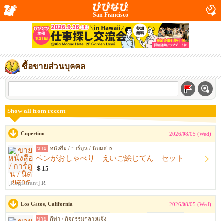
San Francisco
ซื้อขายส่วนบุคคล
Show all from recent
Cupertino
2026/08/05 (Wed)
ขาย
หนังสือ / การ์ตูน / นิตยสาร
ペンがおしゃべり えいご絵じてん セット
＄15
[Registrant]
R
Los Gatos, California
2026/08/05 (Wed)
ขาย
กีฬา / กิจกรรมกลางแจ้ง