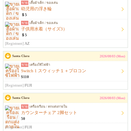
ขาย
เสื้อผ้าเด็ก / ของเล่น
幼児用の浮き輪
＄5
ขาย
เสื้อผ้าเด็ก / ของเล่น
子供用水着（サイズ3）
＄5
[Registrant]
AZ
Santa Clara
2026/08/03 (Mon)
ขาย
เครื่องใช้ไฟฟ้า
Switch 1 スウィッチ１＋プロコン
$110
[Registrant]
FUJI
Santa Clara
2026/08/03 (Mon)
ขาย
เครื่องเรือน / ตกแต่งภายใน
カウンターチェア 2脚セット
50
[Registrant]
FUJI