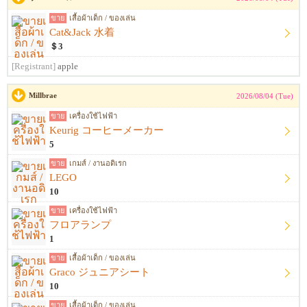
ขาย
เสื้อผ้าเด็ก / ของเล่น
Cat&Jack 水着
＄3
[Registrant]
apple
Millbrae
2026/08/04 (Tue)
ขาย
เครื่องใช้ไฟฟ้า
Keurig コーヒーメーカー
5
ขาย
เกมส์ / งานอดิเรก
LEGO
10
ขาย
เครื่องใช้ไฟฟ้า
フロアランプ
1
ขาย
เสื้อผ้าเด็ก / ของเล่น
Graco ジュニアシート
10
ขาย
เสื้อผ้าเด็ก / ของเล่น