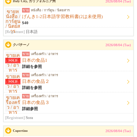
Daly City, カリフォルニア州
2026/08/04 (Tue)
ขาย
หนังสือ / การ์ตูน / นิตยสาร
げんき1-2日本語学習教科書(2は未使用)
$40
[Registrant]
日本語
クパチーノ
2026/08/04 (Tue)
ขาย
เครื่องครัว / อาหาร
日本の食品1
SOLD
詳細を参照
ขาย
เครื่องครัว / อาหาร
日本の食品２
SOLD
詳細を参照
ขาย
เครื่องครัว / อาหาร
日本の食品３
詳細参照
[Registrant]
Sora
Cupertino
2026/08/04 (Tue)