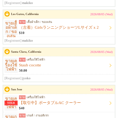
[Registrant]
makiko
Los Gatos, California
2026/08/05 (Wed)
ขาย
เสื้อผ้าเด็ก / ของเล่น
（古着）GirlsランニングショーツLサイズ x 2
$10
[Registrant]
makiko
Santa Clara, California
2026/08/05 (Wed)
ขาย
เครื่องใช้ไฟฟ้า
Staub cocotte
50.00
[Registrant]
jyoko
San Jose
2026/08/05 (Wed)
ขาย
เครื่องใช้ไฟฟ้า
【取引中】ポータブルAC クーラー
SOLD
$40
ขาย
เกมส์ / งานอดิเรก