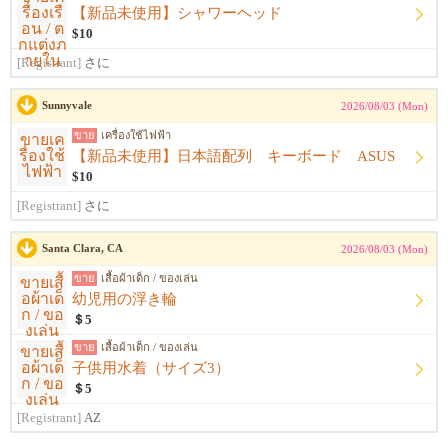
【新品未使用】シャワーヘッド
$10
[Registrant]
さに
Sunnyvale
2026/08/03 (Mon)
ขาย
เครื่องใช้ไฟฟ้า
【新品未使用】日本語配列 キーボード ASUS
$10
[Registrant]
さに
Santa Clara, CA
2026/08/03 (Mon)
ขาย
เสื้อผ้าเด็ก / ของเล่น
幼児用の浮き輪
＄5
ขาย
เสื้อผ้าเด็ก / ของเล่น
子供用水着（サイズ3）
＄5
[Registrant]
AZ