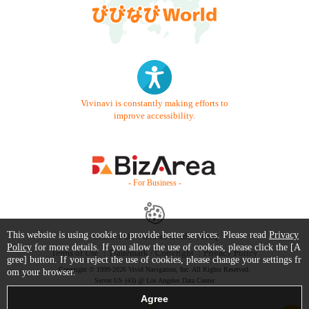
Vivinavi is constantly making efforts to
improve accessibility.
- For Business -
This website is using cookie to provide better services. Please read
Privacy
Contact Us
Starter Guide
FAQ
Policy
for more details. If you allow the use of cookies, please click the [A
Terms of Use
Trademark / Copyright
Privacy Policy
gree] button. If you reject the use of cookies, please change your settings fr
Copyright © 1999-2026 Vivid Navigation, Inc. All Rights Reserved.
om your browser.
Server US (43) @ Los Angeles Data Center