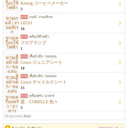
Keurig コーヒーメーカー
5
ขาย
เกมส์ / งานอดิเรก
LEGO
10
ขาย
เครื่องใช้ไฟฟ้า
フロアランプ
1
ขาย
เสื้อผ้าเด็ก / ของเล่น
Graco ジュニアシート
10
ขาย
เสื้อผ้าเด็ก / ของเล่น
Graco チャイルドシート
15
ขาย
เครื่องครัว / อาหาร
皿 CORELLE 色々
5
[Registrant]
Kate