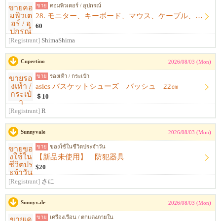
ขาย
คอมพิวเตอร์ / อุปกรณ์
28. モニター、キーボード、マウス、ケーブル、アームレスト一式
60
[Registrant]
ShimaShima
Cupertino
2026/08/03 (Mon)
ขาย
รองเท้า / กระเป๋า
asics バスケットシューズ バッシュ 22㎝
＄10
[Registrant]
R
Sunnyvale
2026/08/03 (Mon)
ขาย
ของใช้ในชีวิตประจำวัน
【新品未使用】 防犯器具
$20
[Registrant]
さに
Sunnyvale
2026/08/03 (Mon)
ขาย
เครื่องเรือน / ตกแต่งภายใน