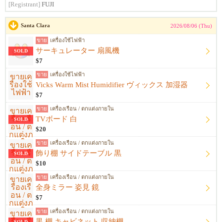
[Registrant]
FUJI
Santa Clara
2026/08/06 (Thu)
ขาย
เครื่องใช้ไฟฟ้า
サーキュレーター 扇風機
SOLD
$7
ขาย
เครื่องใช้ไฟฟ้า
Vicks Warm Mist Humidifier ヴィックス 加湿器
$7
ขาย
เครื่องเรือน / ตกแต่งภายใน
TVボード 白
SOLD
$20
ขาย
เครื่องเรือน / ตกแต่งภายใน
飾り棚 サイドテーブル 黒
SOLD
$10
ขาย
เครื่องเรือน / ตกแต่งภายใน
全身ミラー 姿見 鏡
$7
ขาย
เครื่องเรือน / ตกแต่งภายใน
黒 棚 キャビネット 収納棚
SOLD