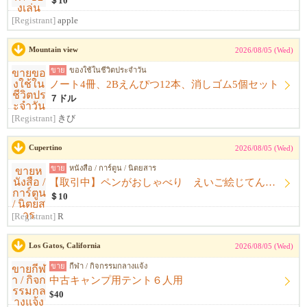
＄10
[Registrant]
apple
Mountain view
2026/08/05 (Wed)
ขาย
ของใช้ในชีวิตประจำวัน
ノート4冊、2Bえんぴつ12本、消しゴム5個セット
７ドル
[Registrant]
きび
Cupertino
2026/08/05 (Wed)
ขาย
หนังสือ / การ์ตูน / นิตยสาร
【取引中】ペンがおしゃべり えいご絵じてん セット
＄10
[Registrant]
R
Los Gatos, California
2026/08/05 (Wed)
ขาย
กีฬา / กิจกรรมกลางแจ้ง
中古キャンプ用テント６人用
$40