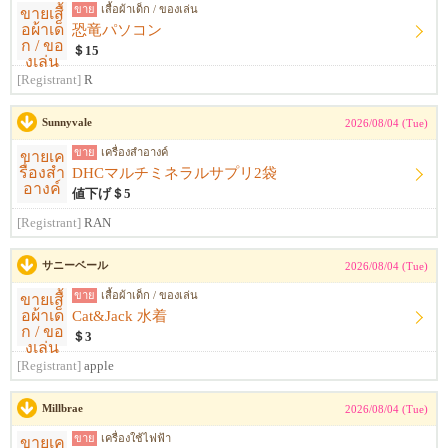
ขาย
เสื้อผ้าเด็ก / ของเล่น
恐竜パソコン
＄15
[Registrant]
R
Sunnyvale
2026/08/04 (Tue)
ขาย
เครื่องสำอางค์
DHCマルチミネラルサプリ2袋
値下げ＄5
[Registrant]
RAN
サニーベール
2026/08/04 (Tue)
ขาย
เสื้อผ้าเด็ก / ของเล่น
Cat&Jack 水着
＄3
[Registrant]
apple
Millbrae
2026/08/04 (Tue)
ขาย
เครื่องใช้ไฟฟ้า