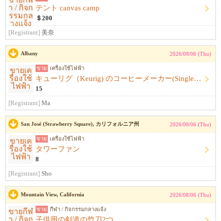
テント canvas camp
＄200
[Registrant]
美奈
Albany
2026/08/06 (Thu)
ขาย
เครื่องใช้ไฟฟ้า
キューリグ（Keurig) のコーヒーメーカー(Single Serve Coffee) Maker
15
[Registrant]
Ma
San José (Strawberry Square), カリフォルニア州
2026/08/06 (Thu)
ขาย
เครื่องใช้ไฟฟ้า
タワーファン
8
[Registrant]
Sho
Mountain View, California
2026/08/06 (Thu)
ขาย
กีฬา / กิจกรรมกลางแจ้ง
子供用の剣道の竹刀2つ