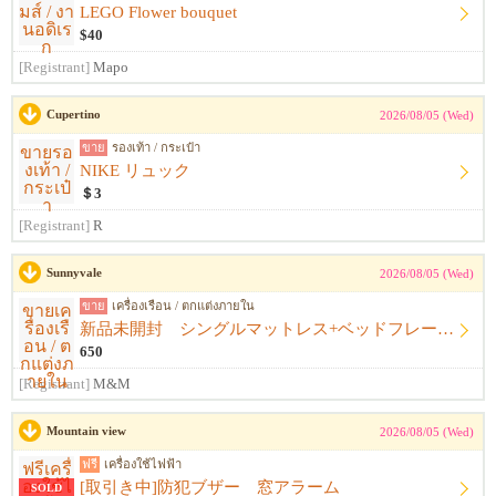
LEGO Flower bouquet
$40
[Registrant]
Mapo
Cupertino
2026/08/05 (Wed)
ขาย
รองเท้า / กระเป๋า
NIKE リュック
＄3
[Registrant]
R
Sunnyvale
2026/08/05 (Wed)
ขาย
เครื่องเรือน / ตกแต่งภายใน
新品未開封 シングルマットレス+ベッドフレーム+シーツ
650
[Registrant]
M&M
Mountain view
2026/08/05 (Wed)
ฟรี
เครื่องใช้ไฟฟ้า
[取引き中]防犯ブザー 窓アラーム
SOLD