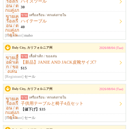
ハイスツール
30
ขาย
เครื่องเรือน / ตกแต่งภายใน
ハイテーブル
40
[Registrant]
maho
Daly City, カリフォルニア州
2026/08/04 (Tue)
ขาย
เสื้อผ้าเด็ก / ของเล่น
【新品】JANIE AND JACK皮靴サイズ7
$15
[Registrant]
セール
Daly City, カリフォルニア州
2026/08/04 (Tue)
ขาย
เครื่องเรือน / ตกแต่งภายใน
子供用テーブルと椅子4点セット
【値下げ】$35
[Registrant]
セール