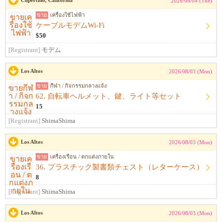
Cupertino, California
2026/08/04 (Tue)
ขาย
เครื่องใช้ไฟฟ้า
ケーブルモデムWi-Fi
$50
[Registrant]
モデム
Los Altos
2026/08/03 (Mon)
ขาย
กีฬา / กิจกรรมกลางแจ้ง
62. 自転車ヘルメット、鍵、ライト等セット
15
[Registrant]
ShimaShima
Los Altos
2026/08/03 (Mon)
ขาย
เครื่องเรือน / ตกแต่งภายใน
36. プラスチック製書類チェスト（レターケース）
8
[Registrant]
ShimaShima
Los Altos
2026/08/03 (Mon)