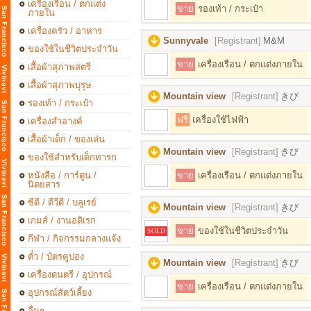
เครื่องเรือน / ตกแต่ง
ขาย
รองเท้า / กระเป๋า
ภายใน
เครื่องครัว / อาหาร
Sunnyvale
[Registrant]
M&M
ของใช้ในชีวิตประจำวัน
ขาย
เครื่องเรือน / ตกแต่งภายใน
เสื้อผ้าสุภาพสตรี
เสื้อผ้าสุภาพบุรุษ
Mountain view
[Registrant]
きび
รองเท้า / กระเป๋า
ฟรี
เครื่องใช้ไฟฟ้า
เครื่องสำอางค์
เสื้อผ้าเด็ก / ของเล่น
Mountain view
[Registrant]
きび
ของใช้สำหรับเด็กทารก
หนังสือ / การ์ตูน /
ขาย
เครื่องเรือน / ตกแต่งภายใน
นิตยสาร
ซีดี / ดีวีดี / บลูเรย์
Mountain view
[Registrant]
きび
เกมส์ / งานอดิเรก
ขาย
ของใช้ในชีวิตประจำวัน
SOLD
กีฬา / กิจกรรมกลางแจ้ง
ตั๋ว / บัตรคูปอง
Mountain view
[Registrant]
きび
เครื่องดนตรี / อุปกรณ์
ขาย
เครื่องเรือน / ตกแต่งภายใน
อุปกรณ์สัตว์เลี้ยง
อื่นๆ