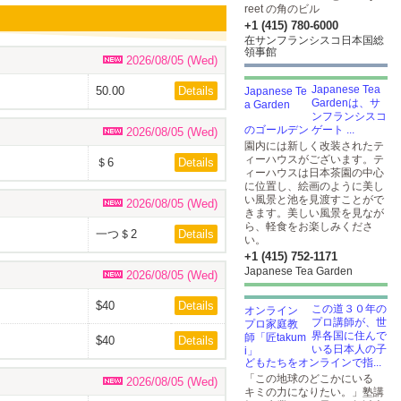
reet の角のビル
+1 (415) 780-6000
在サンフランシスコ日本国総
領事館
2026/08/05 (Wed)
Japanese Tea
50.00
Details
Gardenは、サ
ンフランシスコ
のゴールデン ゲート ...
2026/08/05 (Wed)
園内には新しく改装されたテ
ィーハウスがございます。テ
＄6
Details
ィーハウスは日本茶園の中心
に位置し、絵画のように美し
い風景と池を見渡すことがで
2026/08/05 (Wed)
きます。美しい風景を見なが
ら、軽食をお楽しみくださ
一つ＄2
Details
い。
+1 (415) 752-1171
Japanese Tea Garden
2026/08/05 (Wed)
$40
Details
この道３０年の
プロ講師が、世
界各国に住んで
$40
Details
いる日本人の子
どもたちをオンラインで指...
「この地球のどこかにいる
2026/08/05 (Wed)
キミの力になりたい。」塾講