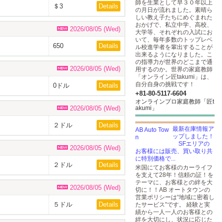
師を生業として早３０年以上
＄3
Details
の月日が流れました。素晴ら
しい教え子たちにめぐまれた
おかげで、私立中学、高校、
2026/08/05 (Wed)
大学等、それぞれの入試にお
いて、毎年多数のトップレベ
650
Details
ル校進学者を輩出することが
出来るようになりました。こ
の指導力が世界のどこまで通
2026/08/05 (Wed)
用するのか。世界の家庭教師
「オンライン匠takumi」は、
自分自身の挑戦です！
0ドル
Details
+81-80-5117-6604
オンラインプロ家庭教師「匠t
2026/08/05 (Wed)
akumi」
２ドル
Details
最新在庫情報ア
ップしました！
SFエリアの
2026/08/05 (Wed)
お客様には販売、買い取り共
に特別価格で...
２ドル
Details
米国にてお客様のカーライフ
を支えて28年！信頼の証！を
テーマに、お客様との絆を大
2026/08/05 (Wed)
切に！！AB オートタウンの
営業ポリシーは“地域に密着し
５ドル
Details
たサービス”です。 経験と実
績から一人一人のお客様との
絆を大切にし、状況に応じた