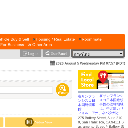
ehicle Buy & Sell
Housing / Real Estate
Roommate
For Business
Other Area
Log-in
User Panel
2026 August 5 Wednesday PM 07:57 (PDT)
在サンフランシ
スコ日本国総領
事館の管轄地域
は、中北部カリ
フォルニア州、ネバタ州と...
275 Battery Street, Suite 210
Video View
0, San Francisco, CA 94111 S
acramento Street とBattery St