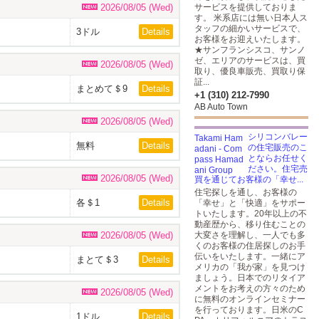
2026/08/05 (Wed)
サービスを提供しておりま
す。 米系店には無い日本人ス
タッフの細かいサービスで、
3ドル
Details
お客様をお迎えいたします。
★サンフランシスコ、サンノ
ゼ、エリアのサービスは、買
2026/08/05 (Wed)
取り、優良車販売、買取り保
証...
まとめて＄9
Details
+1 (310) 212-7990
AB Auto Town
2026/08/05 (Wed)
シリコンバレー
無料
Details
の住宅販売のこ
とならお任せく
ださい。住宅売
2026/08/05 (Wed)
買を通じてお客様の「幸せ...
住宅探しを通し、お客様の
各＄1
Details
「幸せ」と「快適」をサポー
トいたします。20年以上の不
動産歴から、移り住むことの
2026/08/05 (Wed)
大変さを理解し、一人でも多
くのお客様の住居探しのお手
伝いをいたします。一緒にア
まとて＄3
Details
メリカの「我が家」を見つけ
ましょう。日本でのリタイア
メントをお考えの方々のため
2026/08/05 (Wed)
に無料のオンラインセミナー
を行っております。日米のC
1ドル
Details