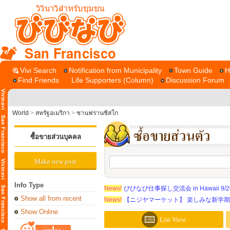
San Francisco
Vivi Search
Notification from Municipality
Town Guide
H
Find Friends
Life Supporters (Column)
Discussion Forum
World
>
สหรัฐอเมริกา
>
ซานฟรานซิสโก
ซื้อขายส่วนบุคคล
Make new post
Info Type
News!
びびなび仕事探し交流会 in Hawaii 9/26（
Show all from recent
News!
【ニジヤマーケット】 楽しみな新学
Show Online
List View