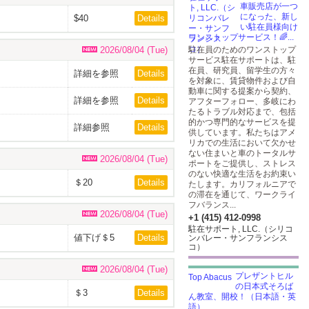
車販売店が一つ
になった、新し
$40
Details
い駐在員様向け
ワンストップサービス！🌈...
2026/08/04 (Tue)
駐在員のためのワンストップ
サービス駐在サポートは、駐
在員、研究員、留学生の方々
詳細を参照
Details
を対象に、賃貸物件および自
動車に関する提案から契約、
詳細を参照
Details
アフターフォロー、多岐にわ
たるトラブル対応まで、包括
的かつ専門的なサービスを提
詳細参照
Details
供しています。私たちはアメ
リカでの生活において欠かせ
ない住まいと車のトータルサ
2026/08/04 (Tue)
ポートをご提供し、ストレス
のない快適な生活をお約束い
＄20
Details
たします。カリフォルニアで
の滞在を通じて、ワークライ
フバランス...
2026/08/04 (Tue)
+1 (415) 412-0998
駐在サポート, LLC.（シリコ
値下げ＄5
Details
ンバレー・サンフランシス
コ）
2026/08/04 (Tue)
プレザントヒル
の日本式そろば
＄3
Details
ん教室、開校！（日本語・英
語）