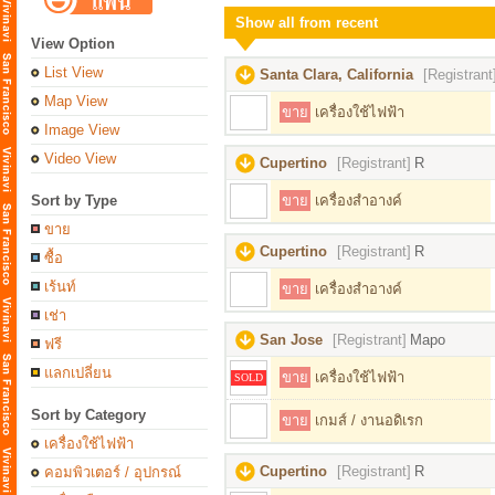
Show all from recent
View Option
List View
Santa Clara, California
[Registrant
Map View
ขาย
เครื่องใช้ไฟฟ้า
Image View
Video View
Cupertino
[Registrant]
R
Sort by Type
ขาย
เครื่องสำอางค์
ขาย
Cupertino
[Registrant]
R
ซื้อ
เร้นท์
ขาย
เครื่องสำอางค์
เช่า
San Jose
[Registrant]
Mapo
ฟรี
แลกเปลี่ยน
ขาย
เครื่องใช้ไฟฟ้า
SOLD
Sort by Category
ขาย
เกมส์ / งานอดิเรก
เครื่องใช้ไฟฟ้า
Cupertino
[Registrant]
R
คอมพิวเตอร์ / อุปกรณ์