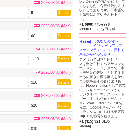
kyo Centralの向かいにオープ
2026/08/03 (Mon)
ンしました。各種保険お取り
扱いしております。日本語で
8
Details
お気軽にお問い合わせ下さ
い。
+1 (408) 775-7770
2026/08/03 (Mon)
Morita Dental 森田歯科
60
Details
＼あなたの”キレ
イ”をレベルアップ！
2026/08/03 (Mon)
／サンフランシスコに憧れて
東京からやって参り...
＄10
Details
アメリカで日本と同じサービ
スを受けられるヘアサロンで
す。サンフランシスコで日本
2026/08/03 (Mon)
人美容院の先駆けとして３５
年もの長きに渡る歴史を持つ
美容院を去年の春に譲り受
$20
Details
け、Nepenji salonとして営業
中。レギュラーパーマから、
デジタルパーマ、ストレート
2026/08/03 (Mon)
パーマまでお任せください。
☆2025年、BusinessRateを
$10
Details
元に、Google さんからサン
フランシスコにおける美容院
Top10 の称号を頂きまし...
2026/08/03 (Mon)
+1 (415) 921-0135
Nepenji
$10
Details