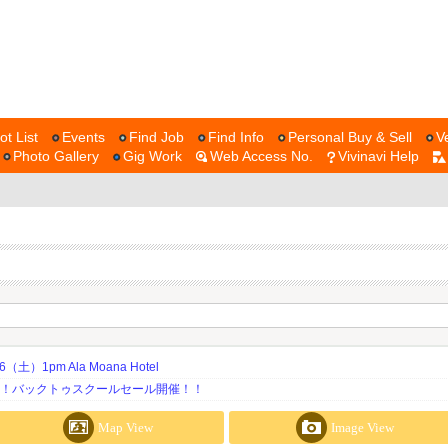
ot List
Events
Find Job
Find Info
Personal Buy & Sell
V
Photo Gallery
Gig Work
Web Access No.
Vivinavi Help
土）1pm Ala Moana Hotel
期！バックトゥスクールセール開催！！
Map View
Image View