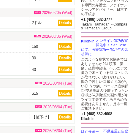
PA、カリフォルニアのトラス
ト専門の弁護士、ファイナン
シャルアドバイザー、日本で
2026/08/05 (Wed)
の手続き...
+1 (408) 582-3777
2ドル
Details
Takami Hamadani - Compas
s Hamadani Group
2026/08/05 (Wed)
オンライン気功教室
開催中！ San Jose
150
Details
にて、医療気功一筋17年の気
功師に...
30
Details
このような症状でお悩みでは
ありませんか?◎ 頭痛、腰
痛、坐骨神経痛、ヘルニアの
40
Details
痛みで困っている◎ ストレス
が取れない、疲れがひどい、
悩みで苦しい◎ 最近元気がな
2026/08/04 (Tue)
い◎ うつ病、パニック症候群
◎ 交通事故の後遺症でつらい
$15
Details
◎ 抗がん剤治療の副作用がキ
ツイ大丈夫です、あきらめる
必要はありません。是非一度
2026/08/04 (Tue)
ご相談下さい。
+1 (408) 332-4608
【値下げ】
Details
Kikoh-in
$35
2026/08/04 (Tue)
不動産屋と自動