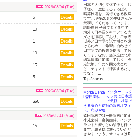
日本の大切な文化であり、お
2026/08/04 (Tue)
子様が一生使えるそろばん・
暗算技術を、習得できる教室
5
Details
です。現在20名の生徒さんが
受講してくださっています。
講師自身 子育てをする中で、
10
Details
海外で日本語をキープする大
変さを痛感しており、ご家族
1
Details
以外と日本語で話す機会を設
けるため、ご希望に合わせて
日本語での授業を提供してお
10
Details
ります。なお、当教室は北米
珠算連盟に加盟しており、検
定試験、年に２回の大会な
15
Details
ど、テキストで練習するだけ
でなく、...
5
Details
Top Abacus
2026/08/04 (Tue)
ドクター、スタ
ッフ共に日本語
で気軽に相談で
$50
Details
きる安心と信頼の歯科オフィ
ス。痛みや違...
2026/08/03 (Mon)
森田歯科では一般歯科に加え
小児歯科、審美歯科、インプ
ラント治療などの診療も行い
15
Details
ます。患者様に通っていただ
きやすいよう、オフィスはTo