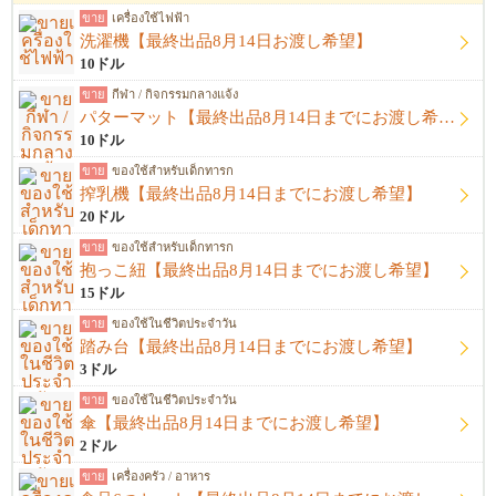
ขาย
เครื่องใช้ไฟฟ้า
洗濯機【最終出品8月14日お渡し希望】
10ドル
ขาย
กีฬา / กิจกรรมกลางแจ้ง
パターマット【最終出品8月14日までにお渡し希望】
10ドル
ขาย
ของใช้สำหรับเด็กทารก
搾乳機【最終出品8月14日までにお渡し希望】
20ドル
ขาย
ของใช้สำหรับเด็กทารก
抱っこ紐【最終出品8月14日までにお渡し希望】
15ドル
ขาย
ของใช้ในชีวิตประจำวัน
踏み台【最終出品8月14日までにお渡し希望】
3ドル
ขาย
ของใช้ในชีวิตประจำวัน
傘【最終出品8月14日までにお渡し希望】
2ドル
ขาย
เครื่องครัว / อาหาร