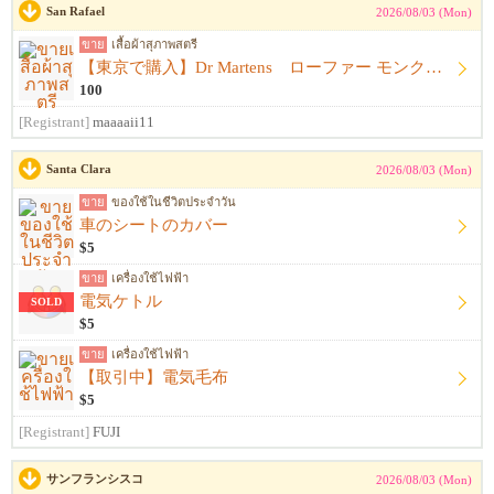
San Rafael
2026/08/03 (Mon)
ขาย
เสื้อผ้าสุภาพสตรี
【東京で購入】Dr Martens ローファー モンクストラップ 黒 サイズ23.5cm〜24.0cm ドクターマーチン
100
[Registrant]
maaaaii11
Santa Clara
2026/08/03 (Mon)
ขาย
ของใช้ในชีวิตประจำวัน
車のシートのカバー
$5
ขาย
เครื่องใช้ไฟฟ้า
電気ケトル
SOLD
$5
ขาย
เครื่องใช้ไฟฟ้า
【取引中】電気毛布
$5
[Registrant]
FUJI
サンフランシスコ
2026/08/03 (Mon)