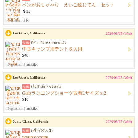
ペンがおしゃべり えいご絵じてん セット
＄15
[Registrant]
R
Los Gatos, California
2026/08/05 (Wed)
ขาย
กีฬา / กิจกรรมกลางแจ้ง
中古キャンプ用テント６人用
$40
[Registrant]
makiko
Los Gatos, California
2026/08/05 (Wed)
ขาย
เสื้อผ้าเด็ก / ของเล่น
Girlsランニングショーツ古着Lサイズ x 2
$10
[Registrant]
makiko
Santa Clara, California
2026/08/05 (Wed)
ขาย
เครื่องใช้ไฟฟ้า
Staub cocotte