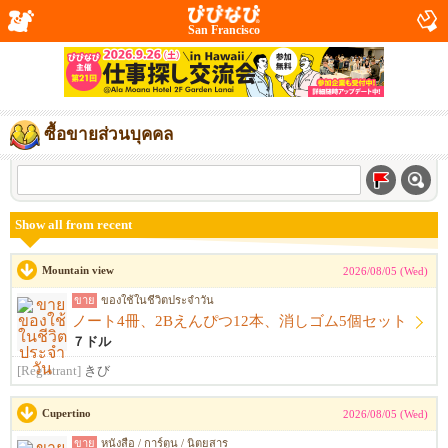
San Francisco
ซื้อขายส่วนบุคคล
Show all from recent
Mountain view
2026/08/05 (Wed)
ขาย
ของใช้ในชีวิตประจำวัน
ノート4冊、2Bえんぴつ12本、消しゴム5個セット
７ドル
[Registrant]
きび
Cupertino
2026/08/05 (Wed)
ขาย
หนังสือ / การ์ตูน / นิตยสาร