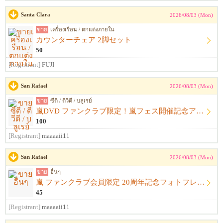
Santa Clara
2026/08/03 (Mon)
ขาย
เครื่องเรือน / ตกแต่งภายใน
カウンターチェア 2脚セット
50
[Registrant]
FUJI
San Rafael
2026/08/03 (Mon)
ขาย
ซีดี / ดีวีดี / บลูเรย์
嵐DVD ファンクラブ限定！嵐フェス開催記念アルバム ウラ嵐マニア CD４枚組
100
[Registrant]
maaaaii11
San Rafael
2026/08/03 (Mon)
ขาย
อื่นๆ
嵐 ファンクラブ会員限定 20周年記念フォトフレーム
45
[Registrant]
maaaaii11