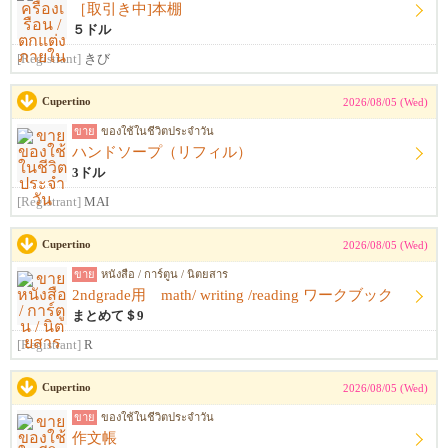
［取引き中]本棚
５ドル
[Registrant]
きび
Cupertino
2026/08/05 (Wed)
ขาย
ของใช้ในชีวิตประจำวัน
ハンドソープ（リフィル）
3ドル
[Registrant]
MAI
Cupertino
2026/08/05 (Wed)
ขาย
หนังสือ / การ์ตูน / นิตยสาร
2ndgrade用 math/ writing /reading ワークブック
まとめて＄9
[Registrant]
R
Cupertino
2026/08/05 (Wed)
ขาย
ของใช้ในชีวิตประจำวัน
作文帳