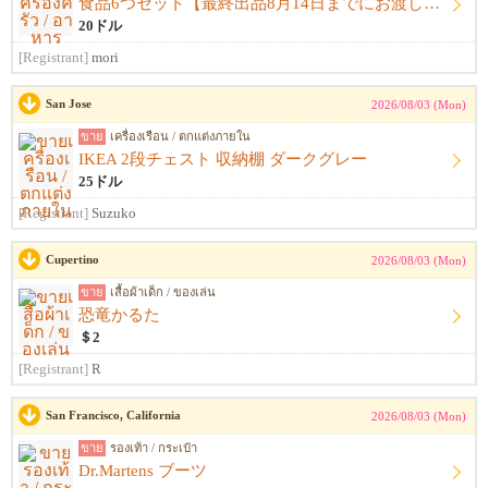
食品6つセット【最終出品8月14日までにお渡し希望】
20ドル
[Registrant]
mori
San Jose
2026/08/03 (Mon)
ขาย
เครื่องเรือน / ตกแต่งภายใน
IKEA 2段チェスト 収納棚 ダークグレー
25ドル
[Registrant]
Suzuko
Cupertino
2026/08/03 (Mon)
ขาย
เสื้อผ้าเด็ก / ของเล่น
恐竜かるた
＄2
[Registrant]
R
San Francisco, California
2026/08/03 (Mon)
ขาย
รองเท้า / กระเป๋า
Dr.Martens ブーツ