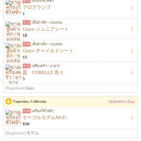
ขาย
เครื่องใช้ไฟฟ้า
フロアランプ
1
ขาย
เสื้อผ้าเด็ก / ของเล่น
Graco ジュニアシート
10
ขาย
เสื้อผ้าเด็ก / ของเล่น
Graco チャイルドシート
15
ขาย
เครื่องครัว / อาหาร
皿 CORELLE 色々
5
[Registrant]
Kate
Cupertino, California
2026/08/04 (Tue)
ขาย
เครื่องใช้ไฟฟ้า
ケーブルモデムWi-Fi
$50
[Registrant]
モデム