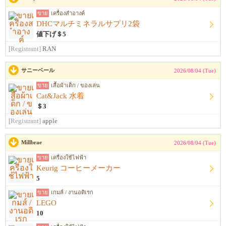
ขาย
เครื่องสำอางค์
DHCマルチミネラルサプリ2袋
値下げ＄5
[Registrant]
RAN
サニーベール
2026/08/04 (Tue)
ขาย
เสื้อผ้าเด็ก / ของเล่น
Cat&Jack 水着
＄3
[Registrant]
apple
Millbrae
2026/08/04 (Tue)
ขาย
เครื่องใช้ไฟฟ้า
Keurig コーヒーメーカー
5
ขาย
เกมส์ / งานอดิเรก
LEGO
10