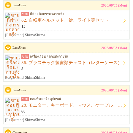
Los Altos
2026/08/03 (Mon)
ขาย
กีฬา / กิจกรรมกลางแจ้ง
62. 自転車ヘルメット、鍵、ライト等セット
15
[Registrant]
ShimaShima
Los Altos
2026/08/03 (Mon)
ขาย
เครื่องเรือน / ตกแต่งภายใน
36. プラスチック製書類チェスト（レターケース）
8
[Registrant]
ShimaShima
Los Altos
2026/08/03 (Mon)
ขาย
คอมพิวเตอร์ / อุปกรณ์
28. モニター、キーボード、マウス、ケーブル、アームレスト一式
60
[Registrant]
ShimaShima
Cupertino
2026/08/03 (Mon)