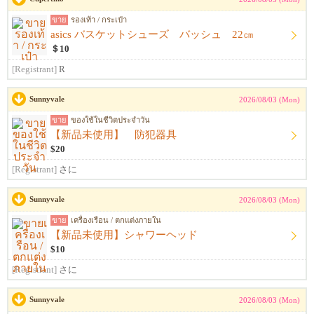
ขาย
รองเท้า / กระเป๋า
asics バスケットシューズ バッシュ 22㎝
＄10
[Registrant]
R
Sunnyvale
2026/08/03 (Mon)
ขาย
ของใช้ในชีวิตประจำวัน
【新品未使用】 防犯器具
$20
[Registrant]
さに
Sunnyvale
2026/08/03 (Mon)
ขาย
เครื่องเรือน / ตกแต่งภายใน
【新品未使用】シャワーヘッド
$10
[Registrant]
さに
Sunnyvale
2026/08/03 (Mon)