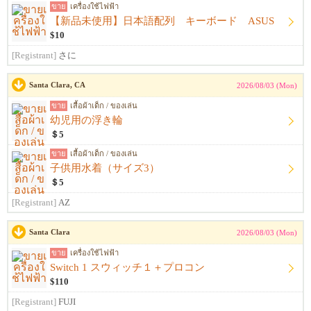
ขาย
เครื่องใช้ไฟฟ้า
【新品未使用】日本語配列 キーボード ASUS
$10
[Registrant]
さに
Santa Clara, CA
2026/08/03 (Mon)
ขาย
เสื้อผ้าเด็ก / ของเล่น
幼児用の浮き輪
＄5
ขาย
เสื้อผ้าเด็ก / ของเล่น
子供用水着（サイズ3）
＄5
[Registrant]
AZ
Santa Clara
2026/08/03 (Mon)
ขาย
เครื่องใช้ไฟฟ้า
Switch 1 スウィッチ１＋プロコン
$110
[Registrant]
FUJI