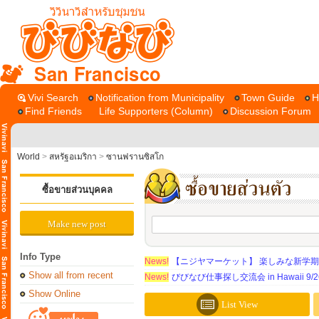
San Francisco
Vivi Search
Notification from Municipality
Town Guide
H
Find Friends
Life Supporters (Column)
Discussion Forum
World
>
สหรัฐอเมริกา
>
ซานฟรานซิสโก
ซื้อขายส่วนบุคคล
Make new post
Info Type
News!
【ニジヤマーケット】 楽しみな新学
Show all from recent
News!
びびなび仕事探し交流会 in Hawaii 9/26（
Show Online
List View