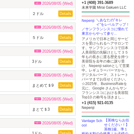
+1 (408) 391-3689
2026/08/05 (Wed)
未来学園 Mirai Gakuen LLC
２ドル
Details
＼あなたの”キレ
イ”をレベルアップ！
2026/08/05 (Wed)
／サンフランシスコに憧れて
東京からやって参り...
５ドル
Details
アメリカで日本と同じサービ
スを受けられるヘアサロンで
す。サンフランシスコで日本
2026/08/05 (Wed)
人美容院の先駆けとして３５
年もの長きに渡る歴史を持つ
3ドル
Details
美容院を去年の春に譲り受
け、Nepenji salonとして営業
中。レギュラーパーマから、
デジタルパーマ、ストレート
2026/08/05 (Wed)
パーマまでお任せください。
☆2025年、BusinessRateを
まとめて＄9
Details
元に、Google さんからサン
フランシスコにおける美容院
Top10 の称号を頂きまし...
2026/08/05 (Wed)
+1 (415) 921-0135
Nepenji
まとて＄3
Details
【英検ならお任
2026/08/05 (Wed)
せください！】
英検1級、準１
1ドル
Details
級約８割の合格率！お子様の