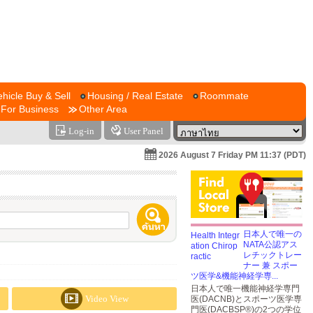
ehicle Buy & Sell
Housing / Real Estate
Roommate
For Business
Other Area
Log-in
User Panel
2026 August 7 Friday PM 11:37 (PDT)
日本人で唯一の
NATA公認アス
レチックトレー
ナー 兼 スポー
ツ医学&機能神経学専...
日本人で唯一機能神経学専門
Video View
医(DACNB)とスポーツ医学専
門医(DACBSP®)の2つの学位