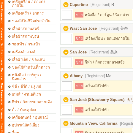
เครื่องเรือน / ตกแต่ง
Cupertino
[Registrant]
R
ภายใน
เครื่องครัว / อาหาร
ขาย
หนังสือ / การ์ตูน / นิตยสาร
ของใช้ในชีวิตประจำวัน
Wast San Jose
[Registrant]
美奈
เสื้อผ้าสุภาพสตรี
เสื้อผ้าสุภาพบุรุษ
ขาย
เครื่องเรือน / ตกแต่งภายใน
รองเท้า / กระเป๋า
เครื่องสำอางค์
San Jose
[Registrant]
美奈
เสื้อผ้าเด็ก / ของเล่น
ขาย
กีฬา / กิจกรรมกลางแจ้ง
ของใช้สำหรับเด็กทารก
หนังสือ / การ์ตูน /
Albany
[Registrant]
Ma
นิตยสาร
ขาย
เครื่องใช้ไฟฟ้า
ซีดี / ดีวีดี / บลูเรย์
เกมส์ / งานอดิเรก
San José (Strawberry Square
กีฬา / กิจกรรมกลางแจ้ง
ตั๋ว / บัตรคูปอง
ขาย
เครื่องใช้ไฟฟ้า
เครื่องดนตรี / อุปกรณ์
Mountain View, California
[Regist
อุปกรณ์สัตว์เลี้ยง
อื่นๆ