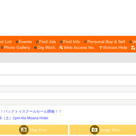
ot List
Events
Find Job
Find Info
Personal Buy & Sell
V
Photo Gallery
Gig Work
Web Access No.
Vivinavi Help
期！バックトゥスクールセール開催！！
土）1pm Ala Moana Hotel
Map View
Image View