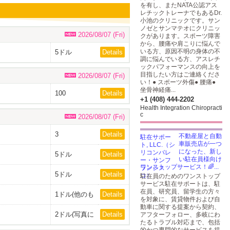
を有し、またNATA公認アス
レチックトレーナでもあるDr.
小池のクリニックです。サン
ノゼとサンマテオにクリニッ
2026/08/07 (Fri)
クがあります。スポーツ障害
から、腰痛や肩こりに悩んで
いる方、原因不明の身体の不
5ドル
Details
調に悩んでいる方、アスレチ
ックパフォーマンスの向上を
目指したい方はご連絡くださ
2026/08/07 (Fri)
い！● スポーツ外傷● 腰痛●
坐骨神経痛...
100
Details
+1 (408) 444-2202
Health Integration Chiropracti
c
2026/08/07 (Fri)
3
Details
不動産屋と自動
車販売店が一つ
になった、新し
5ドル
Details
い駐在員様向け
ワンストップサービス！🌈...
5ドル
Details
駐在員のためのワンストップ
サービス駐在サポートは、駐
在員、研究員、留学生の方々
1ドル(他のも
Details
を対象に、賃貸物件および自
のを購入の方
動車に関する提案から契約、
は無料です)
2ドル(写真に
Details
アフターフォロー、多岐にわ
ある全てで4
たるトラブル対応まで、包括
ドル)