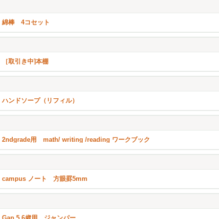
綿棒 4コセット
［取引き中]本棚
ハンドソープ（リフィル）
2ndgrade用 math/ writing /reading ワークブック
campus ノート 方眼罫5mm
Gap 5.6歳用 ジャンパー