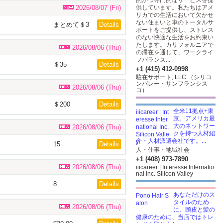
的かつ専門的なサービスを提
2026/08/07 (Fri)
供しています。私たちはアメ
リカでの生活において欠かせ
ない住まいと車のトータルサ
まとめて＄3
Details
ポートをご提供し、ストレス
のない快適な生活をお約束い
たします。カリフォルニアで
2026/08/06 (Thu)
の滞在を通じて、ワークライ
フバランス...
＄35
Details
+1 (415) 412-0998
駐在サポート, LLC.（シリコ
ンバレー・サンフランシス
2026/08/06 (Thu)
コ）
＄200
Details
全米11拠点+東
京。アメリカ最
大のネットワー
2026/08/06 (Thu)
クを持つ人材紹
介・人材派遣会社です。...
15
Details
人・仕事・地域社会
+1 (408) 973-7890
2026/08/06 (Thu)
iiicareer | Interesse Internatio
nal Inc. Silicon Valley
8
Details
あなただけのス
タイルのため
2026/08/06 (Thu)
に、頭皮と髪の
健康のために、当店ではトレ