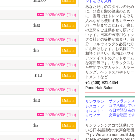
$20.00
Details
ンドを取り入れ...
あなただけのスタイルのため
に、頭皮と髪の健康のため
2026/08/06 (Thu)
に、当店ではトレンドを取り
入れながら使用するカラーや
$80
Details
パーマ剤までこだわり、癒し
の空間をご提供させて頂いて
います。日本の医療用ウィッ
グ会社との提携が始まり、部
2026/08/06 (Thu)
分、フルウィッグを必要な方
にお届けします。お気軽にご
$５
Details
相談ください。店内はハワイ
アンテイストのアットホーム
な雰囲気です。リラックスし
2026/08/06 (Thu)
た空間でヘアカット、カラー
リング、ヘッドスパやトリー
＄10
Details
トメントなど...
+1 (408) 921-4354
Pono Hair Salon
2026/08/06 (Thu)
$10
Details
サンフランシス
コで活動してい
る日本語話者の
2026/08/06 (Thu)
女声合唱団です
♪
$5
Details
サンフランシスコで活動して
いる日本語話者の女声合唱団
です♪ We are a non-profit Jap
anese women’s choral organ
2026/08/06 (Thu)