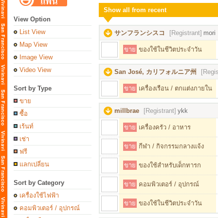
Show all from recent
View Option
List View
サンフランシスコ
[Registrant]
mori
Map View
ขาย
ของใช้ในชีวิตประจำวัน
Image View
Video View
San José, カリフォルニア州
[Regis
Sort by Type
ขาย
เครื่องเรือน / ตกแต่งภายใน
ขาย
millbrae
[Registrant]
ykk
ซื้อ
เร้นท์
ขาย
เครื่องครัว / อาหาร
เช่า
ขาย
กีฬา / กิจกรรมกลางแจ้ง
ฟรี
แลกเปลี่ยน
ขาย
ของใช้สำหรับเด็กทารก
Sort by Category
ขาย
คอมพิวเตอร์ / อุปกรณ์
เครื่องใช้ไฟฟ้า
ขาย
ของใช้ในชีวิตประจำวัน
คอมพิวเตอร์ / อุปกรณ์