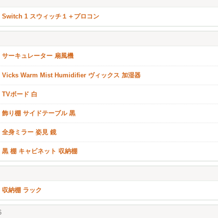
Switch 1 スウィッチ１＋プロコン
サーキュレーター 扇風機
Vicks Warm Mist Humidifier ヴィックス 加湿器
TVボード 白
飾り棚 サイドテーブル 黒
全身ミラー 姿見 鏡
黒 棚 キャビネット 収納棚
収納棚 ラック
6