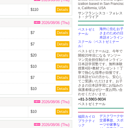
ization based in San Francisc
o, California, USA
$110
Details
サンフランシスコ・フォレス
ト・クワイア
2026/08/06 (Thu)
海外に住むお子
$7
Details
さまのための日
本語オンライン
スクール〈ベストゼミナー
$7
Details
ル〉
ベストゼミナールは、今年で
$20
Details
開校20年目になる マンツー
マン完全担任制のオンライン
日本語学習塾です。無料体験
$10
Details
授業4回+教材プレゼント！丁
寧で熱心な指導が自慢です。
日本語ゼロの方から、安心し
$7
Details
てご受講いただけます。お子
さまの日本語学習にお悩みの
$10
Details
保護者様はぜひ一度お問い合
わせくださいませ。
+81-3-5903​-9034
2026/08/06 (Thu)
ベストゼミナール
$10
Details
デスクワークや
交通事故、スポ
2026/08/06 (Thu)
ーツや家事な