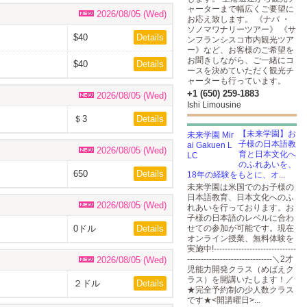
ャーターまで幅広くご要望に
2026/08/05 (Wed)
お応え致します。 《ナパ ・
ソノマワナリーツアー》 《サ
$40
Details
ンフランシスコ市内観光ツア
ー》など、お客様のご希望を
お聞きしながら、ご一緒にコ
$40
Details
ースを決めていただく観光チ
ャーターも行っています。
+1 (650) 259-1883
2026/08/05 (Wed)
Ishi Limousine
＄3
Details
【未来学園】お
子様の日本語教
2026/08/05 (Wed)
育と日本文化へ
のふれあいを、
650
Details
18年の経験をもとに、オ...
未来学園は米国でのお子様の
日本語教育、日本文化へのふ
2026/08/05 (Wed)
れあいを行っております。お
子様の日本語のレベルに合わ
0ドル
Details
せての参加が可能です。現在
オンライン授業、無料体験を
実施中!------------------------------
-------------------------------＼2才
2026/08/05 (Wed)
児能力開発クラス（めばえク
ラス）を開講いたします！／
２ドル
Details
★完全予約制の少人数クラス
です★<開講曜日>...