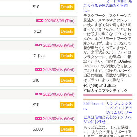
ど、日常的に起
こりうる身体の痛みや不調
$10
Details
に...
デスクワーク、スクリーンの
見過ぎ、スマホやタブレット
2026/08/06 (Thu)
の使いすぎで首や肩は凝り固
まっていませんか。ひどい時
＄10
Details
には頭まで重くなっていませ
んか。またリモートワークで
家から出ず、座りっぱなしで
2026/08/05 (Wed)
腰が重たくなっていません
か。米国認定スポーツカイロ
７ドル
Details
プラクターに、お気軽にご相
談ください。当院ではUnited
Healthcareの保険の取り扱っ
2026/08/05 (Wed)
ております。保険のカバーや
自己負担額、回数や期間など
はプランによって異なり...
$40
Details
+1 (408) 343-3835
福田カイロプラクティック
2026/08/05 (Wed)
サンフランシス
$10
Details
コベイエリアで
のリムジンサー
ビスは信頼と安心のイシリム
2026/08/05 (Wed)
ジンにお任せ...
もっと安全に。 もっと快適
50.00
Details
に。 あなたの旅をサポート致
します。 空港送迎から観光チ