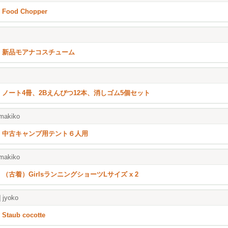
Food Chopper
新品モアナコスチューム
ノート4冊、2Bえんぴつ12本、消しゴム5個セット
makiko
中古キャンプ用テント６人用
makiko
（古着）GirlsランニングショーツLサイズ x 2
]
jyoko
Staub cocotte