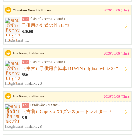
Mountain View, California
2026/08/06 (Thu)
ขาย
กีฬา / กิจกรรมกลางแจ้ง
子供用の剣道の竹刀2つ
$20.00
[Registrant]
IC
Los Gatos, California
2026/08/06 (Thu)
ขาย
กีฬา / กิจกรรมกลางแจ้ง
（中古）子供用自転車 BTWIN original white 24"
$80
[Registrant]
makiko28
Los Gatos, California
2026/08/06 (Thu)
ขาย
เสื้อผ้าเด็ก / ของเล่น
（古着）Capezio XSダンスヌードレオタード
$５
[Registrant]
makiko28