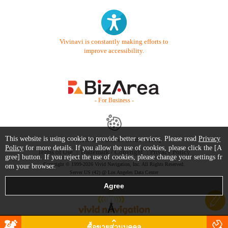
Vivinavi is constantly making efforts to
improve accessibility.
- For Business -
This website is using cookie to provide better services. Please read
Privacy
Contact Us
Starter Guide
FAQ
Policy
for more details. If you allow the use of cookies, please click the [A
Terms of Use
Trademark / Copyright
Privacy Policy
gree] button. If you reject the use of cookies, please change your settings fr
Copyright © 1999-2026 Vivid Navigation, Inc. All Rights Reserved.
om your browser.
Server US (42) @ Los Angeles Data Center
ซื้อขายส่วนบุคคล