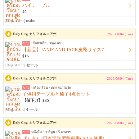
ハイテーブル
40
[Registrant]
maho
Daly City, カリフォルニア州
2026/08/04 (Tue)
ขาย
เสื้อผ้าเด็ก / ของเล่น
【新品】JANIE AND JACK皮靴サイズ7
$15
[Registrant]
セール
Daly City, カリフォルニア州
2026/08/04 (Tue)
ขาย
เครื่องเรือน / ตกแต่งภายใน
子供用テーブルと椅子4点セット
【値下げ】$35
[Registrant]
セール
Daly City, カリフォルニア州
2026/08/04 (Tue)
ขาย
หนังสือ / การ์ตูน / นิตยสาร
げんき1-2日本語学習教科書(2は未使用)