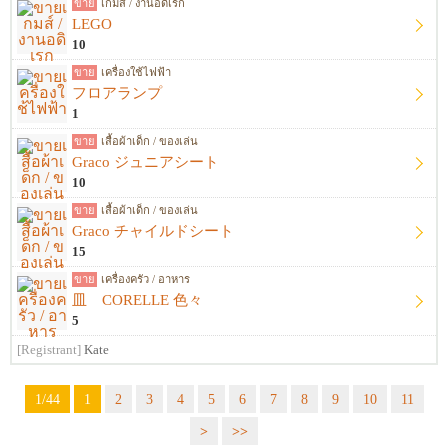
ขาย
เกมส์ / งานอดิเรก
LEGO
10
ขาย
เครื่องใช้ไฟฟ้า
フロアランプ
1
ขาย
เสื้อผ้าเด็ก / ของเล่น
Graco ジュニアシート
10
ขาย
เสื้อผ้าเด็ก / ของเล่น
Graco チャイルドシート
15
ขาย
เครื่องครัว / อาหาร
皿 CORELLE 色々
5
[Registrant]
Kate
1/44
1
2
3
4
5
6
7
8
9
10
11
>
>>