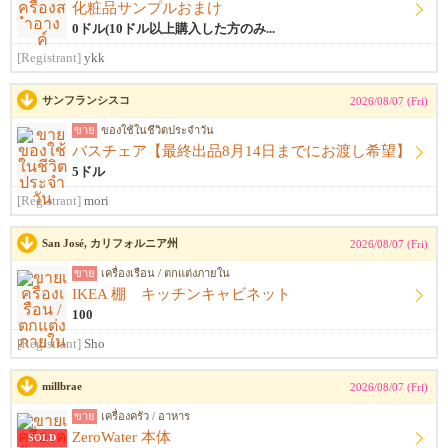
化粧品サンプルおまけ
0ドル(10ドル以上購入した方のみ...
[Registrant]
ykk
サンフランシスコ
2026/08/07 (Fri)
ขาย
ของใช้ในชีวิตประจำวัน
バスチェア【最終出品8月14日までにお渡し希望】
5ドル
[Registrant]
mori
San José, カリフォルニア州
2026/08/07 (Fri)
ขาย
เครื่องเรือน / ตกแต่งภายใน
IKEA 棚 キッチンキャビネット
100
[Registrant]
Sho
millbrae
2026/08/07 (Fri)
ขาย
เครื่องครัว / อาหาร
ZeroWater 本体
SOLD