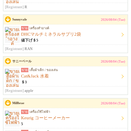
[Registrant]
R
Sunnyvale
2026/08/04 (Tue)
ขาย
เครื่องสำอางค์
DHCマルチミネラルサプリ2袋
値下げ＄5
[Registrant]
RAN
サニーベール
2026/08/04 (Tue)
ขาย
เสื้อผ้าเด็ก / ของเล่น
Cat&Jack 水着
＄3
[Registrant]
apple
Millbrae
2026/08/04 (Tue)
ขาย
เครื่องใช้ไฟฟ้า
Keurig コーヒーメーカー
5