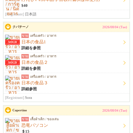
$40
[Registrant]
日本語
クパチーノ
2026/08/04 (Tue)
ขาย
เครื่องครัว / อาหาร
日本の食品1
SOLD
詳細を参照
ขาย
เครื่องครัว / อาหาร
日本の食品２
SOLD
詳細を参照
ขาย
เครื่องครัว / อาหาร
日本の食品３
詳細参照
[Registrant]
Sora
Cupertino
2026/08/04 (Tue)
ขาย
เสื้อผ้าเด็ก / ของเล่น
恐竜パソコン
＄15