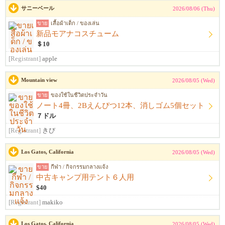
サニーベール
2026/08/06 (Thu)
ขาย
เสื้อผ้าเด็ก / ของเล่น
新品モアナコスチューム
＄10
[Registrant]
apple
Mountain view
2026/08/05 (Wed)
ขาย
ของใช้ในชีวิตประจำวัน
ノート4冊、2Bえんぴつ12本、消しゴム5個セット
７ドル
[Registrant]
きび
Los Gatos, California
2026/08/05 (Wed)
ขาย
กีฬา / กิจกรรมกลางแจ้ง
中古キャンプ用テント６人用
$40
[Registrant]
makiko
Los Gatos, California
2026/08/05 (Wed)