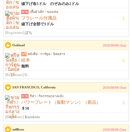
値下げ各5ドル のぞみのみ2ドル
ขาย
เสื้อผ้าเด็ก / ของเล่น
プラレール付属品
値下げ全部で3ドル
[Registrant]
ぽち
Oakland
2026/08/08 (Sat)
ฟรี
หนังสือ / การ์ตูน / นิตยสาร
絵本
無料
[Registrant]
G
SAN FRANCISCO, California
2026/08/08 (Sat)
ขาย
กีฬา / กิจกรรมกลางแจ้ง
パワープレート（振動マシン）（新品）
＄50
[Registrant]
Kurokuro
millbrae
2026/08/08 (Sat)