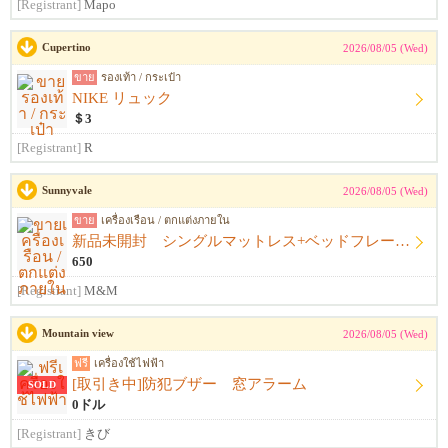
[Registrant]
Mapo
Cupertino
2026/08/05 (Wed)
ขาย
รองเท้า / กระเป๋า
NIKE リュック
＄3
[Registrant]
R
Sunnyvale
2026/08/05 (Wed)
ขาย
เครื่องเรือน / ตกแต่งภายใน
新品未開封 シングルマットレス+ベッドフレーム+シーツ
650
[Registrant]
M&M
Mountain view
2026/08/05 (Wed)
ฟรี
เครื่องใช้ไฟฟ้า
[取引き中]防犯ブザー 窓アラーム
SOLD
0ドル
[Registrant]
きび