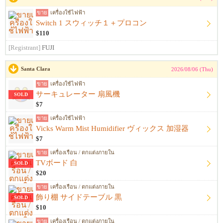
ขาย
เครื่องใช้ไฟฟ้า
Switch 1 スウィッチ１＋プロコン
$110
[Registrant]
FUJI
Santa Clara
2026/08/06 (Thu)
ขาย
เครื่องใช้ไฟฟ้า
サーキュレーター 扇風機
SOLD
$7
ขาย
เครื่องใช้ไฟฟ้า
Vicks Warm Mist Humidifier ヴィックス 加湿器
$7
ขาย
เครื่องเรือน / ตกแต่งภายใน
TVボード 白
SOLD
$20
ขาย
เครื่องเรือน / ตกแต่งภายใน
飾り棚 サイドテーブル 黒
SOLD
$10
ขาย
เครื่องเรือน / ตกแต่งภายใน