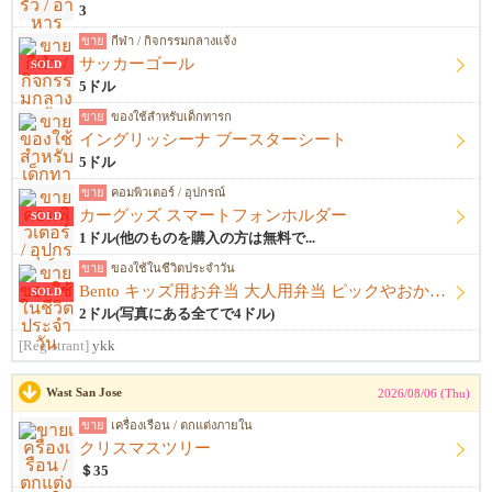
3
ขาย
กีฬา / กิจกรรมกลางแจ้ง
サッカーゴール
SOLD
5ドル
ขาย
ของใช้สำหรับเด็กทารก
イングリッシーナ ブースターシート
5ドル
ขาย
คอมพิวเตอร์ / อุปกรณ์
カーグッズ スマートフォンホルダー
SOLD
1ドル(他のものを購入の方は無料で...
ขาย
ของใช้ในชีวิตประจำวัน
Bento キッズ用お弁当 大人用弁当 ピックやおかずカップ他
SOLD
2ドル(写真にある全てで4ドル)
[Registrant]
ykk
Wast San Jose
2026/08/06 (Thu)
ขาย
เครื่องเรือน / ตกแต่งภายใน
クリスマスツリー
＄35