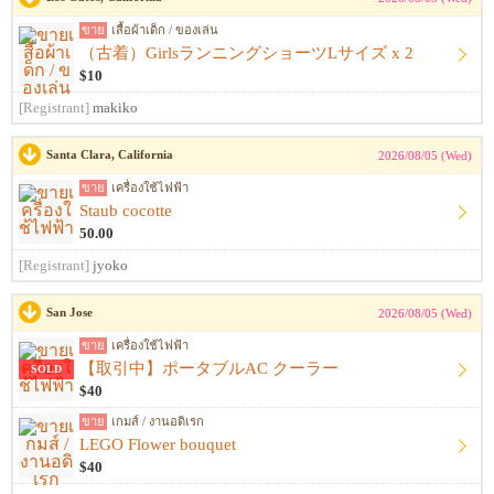
ขาย
เสื้อผ้าเด็ก / ของเล่น
（古着）GirlsランニングショーツLサイズ x 2
$10
[Registrant]
makiko
Santa Clara, California
2026/08/05 (Wed)
ขาย
เครื่องใช้ไฟฟ้า
Staub cocotte
50.00
[Registrant]
jyoko
San Jose
2026/08/05 (Wed)
ขาย
เครื่องใช้ไฟฟ้า
【取引中】ポータブルAC クーラー
SOLD
$40
ขาย
เกมส์ / งานอดิเรก
LEGO Flower bouquet
$40