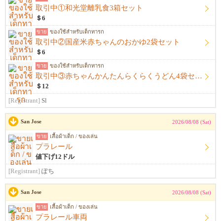
取引中①和光堂離乳食3箱セット
＄6
ขาย
ของใช้สำหรับเด็กทารก
取引中②国産米赤ちゃんのおかゆ2袋セット
＄6
ขาย
ของใช้สำหรับเด็กทารก
取引中③赤ちゃんかんたんらくらくうどん4袋セット
＄12
[Registrant]
Sl
San Jose
2026/08/08 (Sat)
ขาย
เสื้อผ้าเด็ก / ของเล่น
プラレール
値下げ12ドル
[Registrant]
ぽち
San Jose
2026/08/08 (Sat)
ขาย
เสื้อผ้าเด็ก / ของเล่น
プラレール車両