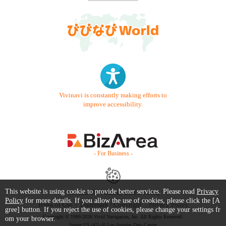
Vivinavi is constantly making efforts to
improve accessibility.
- For Business -
This website is using cookie to provide better services. Please read
Privacy
Contact Us
Starter Guide
FAQ
Policy
for more details. If you allow the use of cookies, please click the [A
Terms of Use
Trademark / Copyright
Privacy Policy
gree] button. If you reject the use of cookies, please change your settings fr
Copyright © 1999-2026 Vivid Navigation, Inc. All Rights Reserved.
om your browser.
Server US (42) @ Los Angeles Data Center