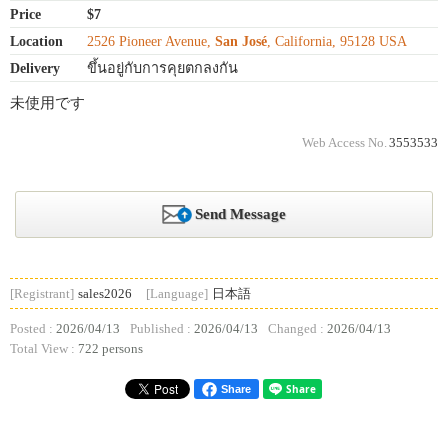
Price
$7
Location
2526 Pioneer Avenue,
San José
, California, 95128 USA
Delivery
ขึ้นอยู่กับการคุยตกลงกัน
未使用です
Web Access No.
3553533
Send Message
[Registrant]
sales2026
[Language]
日本語
Posted :
2026/04/13
Published :
2026/04/13
Changed :
2026/04/13
Total View :
722 persons
Share