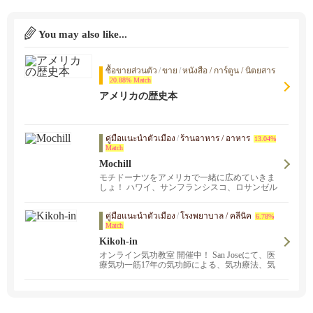
You may also like...
ซื้อขายส่วนตัว
/
ขาย
/
หนังสือ / การ์ตูน / นิตยสาร
20.88% Match
アメリカの歴史本
คู่มือแนะนำตัวเมือง
/
ร้านอาหาร / อาหาร
13.04%
Match
Mochill
モチドーナツをアメリカで一緒に広めていきま
しょ！ ハワイ、サンフランシスコ、ロサンゼル
ス拡大中！オンライン注文はOakland店のみで
す。Stonestown Galleria SF店とOakland店ではド
คู่มือแนะนำตัวเมือง
/
โรงพยาบาล / คลีนิค
ーナツ以外にモチカップケーキも販売しており
6.78%
Match
ます。
Kikoh-in
オンライン気功教室 開催中！ San Joseにて、医
療気功一筋17年の気功師による、気功療法、気
功教室が受けられます。あなたの辛い痛み、重
いストレス、慢性症状を改善します。お気軽に
お問い合わせください。サンフランシスコ、バ
ークレー、オークランド、フリーモント、サン