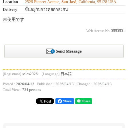
Location
2526 Pioneer Avenue,
San José
, California, 95128 USA
Delivery
ขึ้นอยู่กับการคุยตกลงกัน
未使用です
Web Access No.
3553531
Send Message
[Registrant]
sales2026
[Language]
日本語
Posted :
2026/04/13
Published :
2026/04/13
Changed :
2026/04/13
Total View :
734 persons
Share