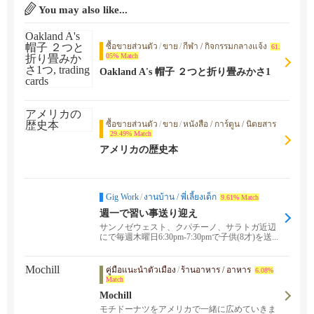
You may also like...
ซื้อขายส่วนตัว
/
ขาย
/
กีฬา / กิจกรรมกลางแจ้ง
61.
05% Match
Oakland A's 帽子 ２つと折り畳みかさ1
つ, trading cards
ซื้อขายส่วนตัว
/
ขาย
/
หนังสือ / การ์ตูน / นิตยสาร
29.49% Match
アメリカの歴史本
Gig Work
/
งานบ้าน / พี่เลี้ยงเด็ก
9.61% Match
週一で習い事送り迎え
サンノゼウェスト、クパチーノ、サラトガ近辺
にで毎週木曜日6:30pm-7:30pmで子供(8才)を送...
คู่มือแนะนำตัวเมือง
/
ร้านอาหาร / อาหาร
6.08%
Match
Mochill
モチドーナツをアメリカで一緒に広めていきま