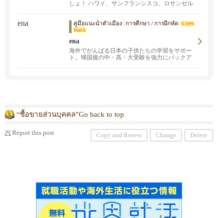
しょ！ ハワイ、サンフランシスコ、ロサンゼル
ス拡大中！オンライン注文はOakland店のみで
す。Stonestown Galleria SF店とOakland店ではド
คู่มือแนะนำตัวเมือง
/
การศึกษา / การฝึกหัด
ーナツ以外にモチカップケーキも販売しており
6.04%
Match
ます。
ena
海外でがんばる日本の子供たちの学習をサポー
ト。帰国後の中・高・大受験を強力にバックア
ップします！多くの生徒は日本に帰国後の帰国
子女枠・一般枠受験や編入を目標としており、
そのため通常クラスに加え、小６、中３や大学
受験の学年では受験用のクラスも設置していま
す。一方、現地校の日々の学習をサポートする
ためのクラスも用意しており、特に米国に来て
日が浅い生徒のためのELD対策や、日々の現地
校の授業をフォローアップするための現地校英
“ซื้อขายส่วนบุคคล”Go back to top
語や現地校理系のクラスもあります。また米国
の大学受験を目指す生徒も在籍しており、その
ためのサポートも行っております。
Report this post
Copy and Renew
Change
Delete