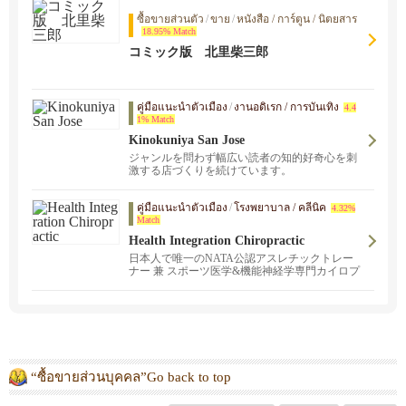
ซื้อขายส่วนตัว
/
ขาย
/
หนังสือ / การ์ตูน / นิตยสาร
18.95% Match
コミック版 北里柴三郎
คู่มือแนะนำตัวเมือง
/
งานอดิเรก / การบันเทิง
4.4
1% Match
Kinokuniya San Jose
ジャンルを問わず幅広い読者の知的好奇心を刺
激する店づくりを続けています。
คู่มือแนะนำตัวเมือง
/
โรงพยาบาล / คลีนิค
4.32%
Match
Health Integration Chiropractic
日本人で唯一のNATA公認アスレチックトレー
ナー 兼 スポーツ医学&機能神経学専門カイロプ
ラクターのクリニック！サンノゼとサンマテオ
にクリニックがあります。スポーツ外傷でお悩
みの方、長年の肩こりや腰痛でお悩みの方か
ら、どこに行っても治らなかった原因不明の身
体の不調に悩まされている方から、アスレチッ
クパフォーマンスの向上を目指している方は是
非ご連絡ください。
“ซื้อขายส่วนบุคคล”Go back to top