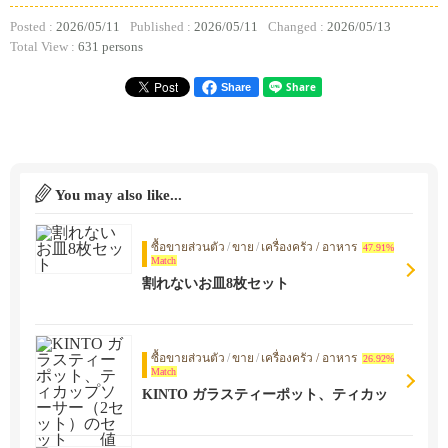
Posted :
2026/05/11
Published :
2026/05/11
Changed :
2026/05/13
Total View :
631 persons
Share
You may also like...
ซื้อขายส่วนตัว
/
ขาย
/
เครื่องครัว / อาหาร
47.91%
Match
割れないお皿8枚セット
ซื้อขายส่วนตัว
/
ขาย
/
เครื่องครัว / อาหาร
26.92%
Match
KINTO ガラスティーポット、ティカッ
プソーサー（2セット）のセット 値下
げしました