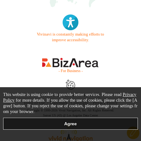
Vivinavi is constantly making efforts to
improve accessibility.
- For Business -
This website is using cookie to provide better services. Please read
Privacy
Contact Us
Starter Guide
FAQ
Policy
for more details. If you allow the use of cookies, please click the [A
Terms of Use
Trademark / Copyright
Privacy Policy
gree] button. If you reject the use of cookies, please change your settings fr
Copyright © 1999-2026 Vivid Navigation, Inc. All Rights Reserved.
om your browser.
Server US (43) @ Los Angeles Data Center