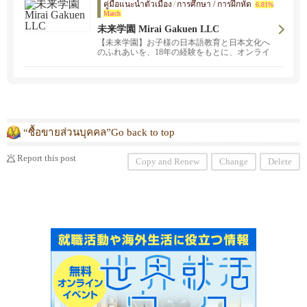
คู่มือแนะนำตัวเมือง
/
การศึกษา / การฝึกหัด
待ちしてます。
6.81%
Match
未来学園 Mirai Gakuen LLC
【未来学園】お子様の日本語教育と日本文化へ
のふれあいを、18年の経験をもとに、オンライ
ンで実施中！お子様の日本語のレベルに合わせ
ての参加が可能です。現在オンライン授業、無
料体験を実施中!
“ซื้อขายส่วนบุคคล”Go back to top
Report this post
Copy and Renew
Change
Delete