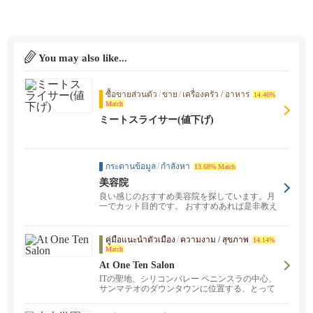
You may also like...
ซื้อขายส่วนตัว
/
ขาย
/
เครื่องครัว / อาหาร
14.46%
Match
ミートスライサー(値下げ)
กระดานข้อมูล
/
กำลังหา
13.68% Match
美容院
良い感じのおすすめ美容院を探しています。月
一でカット目的です。 おすすめあれば是非教え
てください♪
คู่มือแนะนำตัวเมือง
/
ความงาม / สุขภาพ
14.14%
Match
At One Ten Salon
ITの聖地、シリコンバレー ペニンスラの中心、
サンマテオのダウンタウンに位置する、とって
もフレンドリーな、老若男女問わず、楽しいサ
ロンです！経験豊富な日本人スタイリストがお