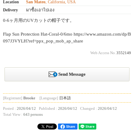
Location
San Mateo
, California, USA
Delivery
มาซื้อเอาไปเอง
0-6ヶ月用のUVカットの帽子です。
Flap Sun Protection Hat-Coral-0/6mo https://www.amazon.com/dp/B
097J3VYLH?ref=ppx_pop_mob_ap_share
Web Access No.
3552149
Send Message
[Registrant]
Brooke
[Language]
日本語
Posted :
2026/04/12
Published :
2026/04/12
Changed :
2026/04/12
Total View :
643 persons
Share