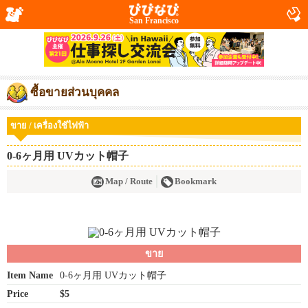
San Francisco
ซื้อขายส่วนบุคคล
ขาย / เครื่องใช้ไฟฟ้า
0-6ヶ月用 UVカット帽子
Map / Route
Bookmark
ขาย
Item Name
0-6ヶ月用 UVカット帽子
Price
$5