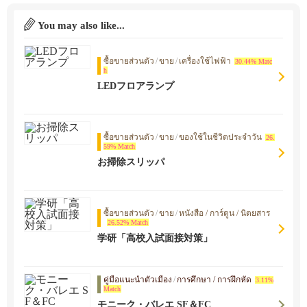
You may also like...
ซื้อขายส่วนตัว
/
ขาย
/
เครื่องใช้ไฟฟ้า
30.44% Matc
h
LEDフロアランプ
ซื้อขายส่วนตัว
/
ขาย
/
ของใช้ในชีวิตประจำวัน
26.
59% Match
お掃除スリッパ
ซื้อขายส่วนตัว
/
ขาย
/
หนังสือ / การ์ตูน / นิตยสาร
26.52% Match
学研「高校入試面接対策」
คู่มือแนะนำตัวเมือง
/
การศึกษา / การฝึกหัด
3.11%
Match
モニーク・バレエ SF＆FC