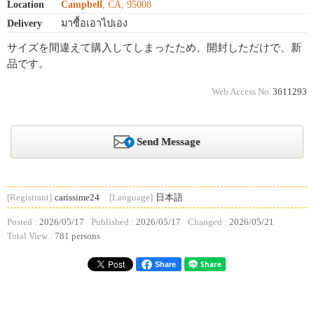
Location
Campbell
, CA, 95008
Delivery
มาซื้อเอาไปเอง
サイズを間違えて購入してしまったため、開封しただけで、新
品です。
Web Access No.
3611293
Send Message
[Registrant]
carissime24
[Language]
日本語
Posted :
2026/05/17
Published :
2026/05/17
Changed :
2026/05/21
Total View :
781 persons
Share