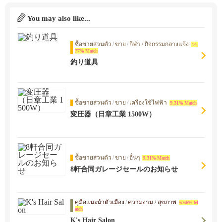
You may also like...
ซื้อขายส่วนตัว
/
ขาย
/
กีฬา / กิจกรรมกลางแจ้ง
14.
77% Match
釣り道具
ซื้อขายส่วนตัว
/
ขาย
/
เครื่องใช้ไฟฟ้า
9.31% Match
変圧器（日章工業 1500W）
ซื้อขายส่วนตัว
/
ขาย
/
อื่นๆ
9.31% Match
8軒合同ガレージセールのお知らせ
คู่มือแนะนำตัวเมือง
/
ความงาม / สุขภาพ
6.66% M
atch
K's Hair Salon