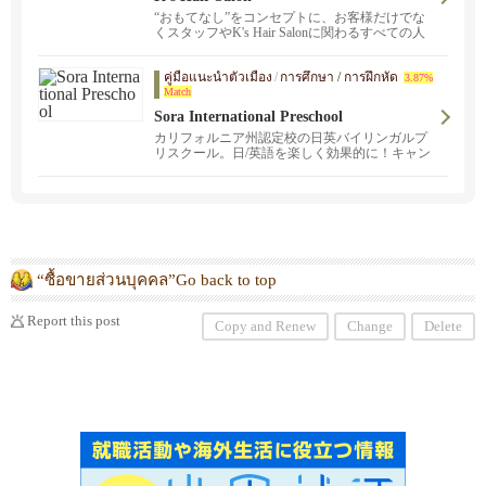
“おもてなし”をコンセプトに、お客様だけでな
くスタッフやK's Hair Salonに関わるすべての人
が“居心地のいい美容室” と思えるようなサロン
を心がけています。
คู่มือแนะนำตัวเมือง
/
การศึกษา / การฝึกหัด
3.87%
Match
Sora International Preschool
カリフォルニア州認定校の日英バイリンガルプ
リスクール。日/英語を楽しく効果的に！キャン
ベル校・サンカルロス校・デイリーシティー校
がございます。詳しくはsorapreschool@gmail.com
へお問い合わせください。 そらプリスクールで
は、子どもたちが心からの思いやりをもって、
お友達、先生と接し、良好な人間関係を築くた
めの社会性を育てます。 日常生活の中での、美
意識を大切にし、挨拶や食事などの生活習慣や
マナーを身につけることを指導します。そらプ
“ซื้อขายส่วนบุคคล”Go back to top
リスクールでは、子どもたちの好奇心を大切に
し、自ら学び、表現する力を養い、未来への可
能性を広げる姿勢を育みます。 また、国際的な
Report this post
Copy and Renew
Change
Delete
感性を磨き、多様な文化への理解を深めるため
に、言語教育を通して、世界の人々と向き合
い、理解し合える語学力を育てます。 さらに、
子どもたちが自信をもって考え、行動し、出会
う疑問や興味に対して粘り強く探求する意欲と
熱意を引き出す教育を行っています。