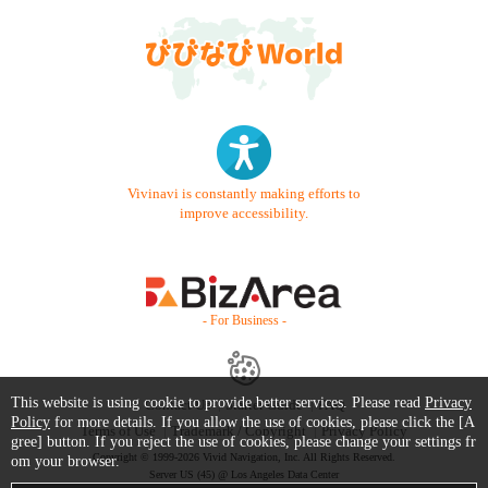
Vivinavi is constantly making efforts to
improve accessibility.
- For Business -
This website is using cookie to provide better services. Please read
Privacy
Contact Us
Starter Guide
FAQ
Policy
for more details. If you allow the use of cookies, please click the [A
Terms of Use
Trademark / Copyright
Privacy Policy
gree] button. If you reject the use of cookies, please change your settings fr
Copyright © 1999-2026 Vivid Navigation, Inc. All Rights Reserved.
om your browser.
Server US (45) @ Los Angeles Data Center