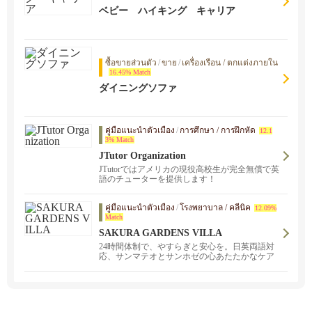
ベビー ハイキング キャリア
ซื้อขายส่วนตัว
/
ขาย
/
เครื่องเรือน / ตกแต่งภายใน
16.45% Match
ダイニングソファ
คู่มือแนะนำตัวเมือง
/
การศึกษา / การฝึกหัด
12.1
3% Match
JTutor Organization
JTutorではアメリカの現役高校生が完全無償で英
語のチューターを提供します！
คู่มือแนะนำตัวเมือง
/
โรงพยาบาล / คลีนิค
12.09%
Match
SAKURA GARDENS VILLA
24時間体制で、やすらぎと安心を。日英両語対
応、サンマテオとサンホゼの心あたたかなケア
ハウスです。