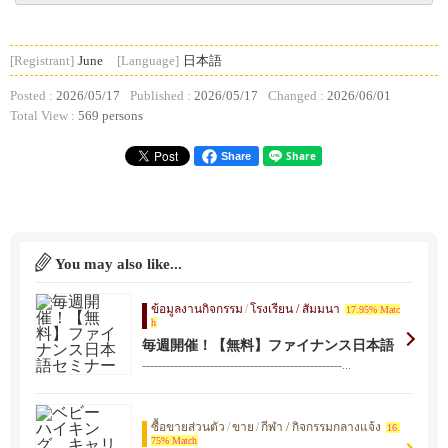
[Registrant]
June
[Language]
日本語
Posted :
2026/05/17
Published :
2026/05/17
Changed :
2026/06/01
Total View :
569 persons
Share
You may also like...
ข้อมูลงานกิจกรรม
/
โรงเรียน / สัมมนา
17.95% Matc
h
毎週開催！【無料】ファイナンス日本語
セミナー
--------------------------------------------------...
ซื้อขายส่วนตัว
/
ขาย
/
กีฬา / กิจกรรมกลางแจ้ง
16.
75% Match