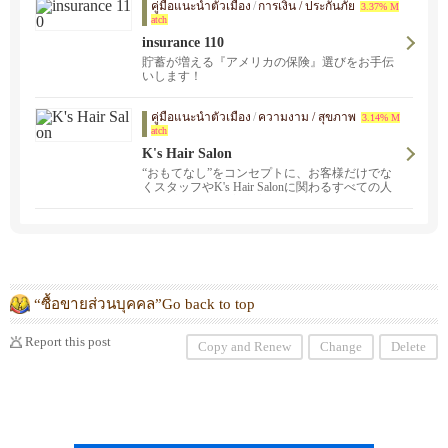
คู่มือแนะนำตัวเมือง
/
การเงิน / ประกันภัย
3.37% M
atch
insurance 110
貯蓄が増える『アメリカの保険』選びをお手伝
いします！
คู่มือแนะนำตัวเมือง
/
ความงาม / สุขภาพ
3.14% M
atch
K's Hair Salon
“おもてなし”をコンセプトに、お客様だけでな
くスタッフやK's Hair Salonに関わるすべての人
が“居心地のいい美容室” と思えるようなサロン
を心がけています。
“ซื้อขายส่วนบุคคล”Go back to top
Report this post
Copy and Renew
Change
Delete