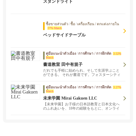
スタンドライト
ซื้อขายส่วนตัว
/
ซื้อ
/
เครื่องเรือน / ตกแต่งภายใน
27% Match
ベッドサイドテーブル
คู่มือแนะนำตัวเมือง
/
การศึกษา / การฝึกหัด
3.52%
Match
書道教室 田中有規子
だれでも手軽に始められ、そして生涯学ぶこと
ができる。 それが書道です。フォスターシティ
ーの当書道教室では、子どもから大人まで、幅
広い年代の方が学んでいます。
คู่มือแนะนำตัวเมือง
/
การศึกษา / การฝึกหัด
3.27%
Match
未来学園 Mirai Gakuen LLC
【未来学園】お子様の日本語教育と日本文化へ
のふれあいを、18年の経験をもとに、オンライ
ンで実施中！お子様の日本語のレベルに合わせ
ての参加が可能です。現在オンライン授業、無
料体験を実施中!