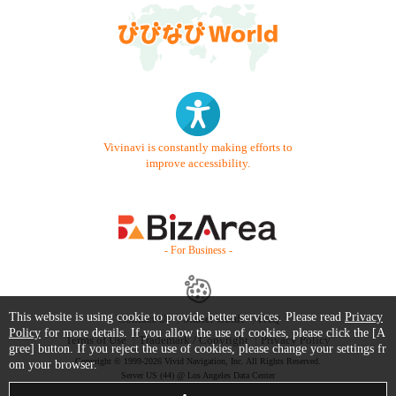
Vivinavi is constantly making efforts to
improve accessibility.
- For Business -
This website is using cookie to provide better services. Please read
Privacy
Contact Us
Starter Guide
FAQ
Policy
for more details. If you allow the use of cookies, please click the [A
Terms of Use
Trademark / Copyright
Privacy Policy
gree] button. If you reject the use of cookies, please change your settings fr
Copyright © 1999-2026 Vivid Navigation, Inc. All Rights Reserved.
om your browser.
Server US (44) @ Los Angeles Data Center