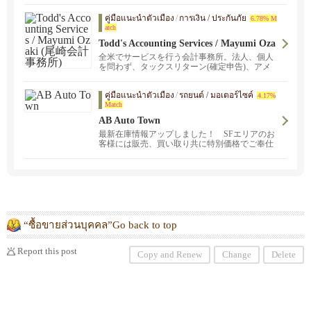
คู่มือแนะนำตัวเมือง
/
การเงิน / ประกันภัย
6.78% M
atch
Todd's Accounting Services / Mayumi Oza
ki (尾崎会計事務所)
全米でサービスを行う会計事務所。法人、個人
を問わず、タックスリターン(確定申告)、アメ
リカ会社設立などサポートをしています。
「びびなび見た」で確定申告＄10ギフトカード
คู่มือแนะนำตัวเมือง
/
รถยนต์ / มอเตอร์ไซค์
進呈！確定申告、税金、法人決算、ペイロール
4.17%
Match
お給料計算など会計に関することは私達にお任
せ下さい！迅速な手続きとアフターケアで日米
AB Auto Town
間の財務サポート！日本語、英語に対応してお
最新在庫情報アップしました！ SFエリアのお
りますので、英語が不安なお客様も日本語で安
客様には販売、買い取り共に特別価格でご奉仕
心してご相談下さい。
させていただきます。 高価買取、中古車販売、
お客様のニーズにお応えしたサービスを提供い
たします。 ！
“ซื้อขายส่วนบุคคล”Go back to top
Report this post
Copy and Renew
Change
Delete