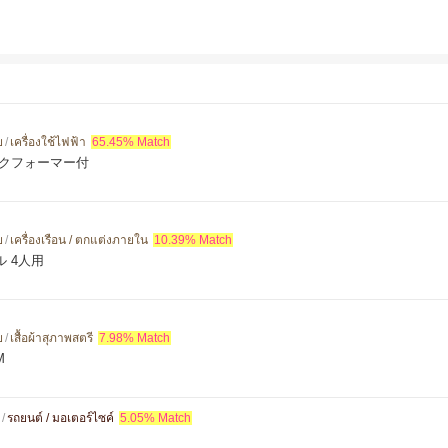
ย
/
เครื่องใช้ไฟฟ้า
65.45% Match
ルクフォーマー付
ย
/
เครื่องเรือน / ตกแต่งภายใน
10.39% Match
 4人用
ย
/
เสื้อผ้าสุภาพสตรี
7.98% Match
M
/
รถยนต์ / มอเตอร์ไซค์
5.05% Match