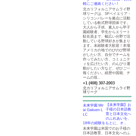
軽にご連絡ください！
北カリフォルニアサムライ野
球リーグは、SFベイエリア・
シリコンバレーを拠点に活動
している軟式野球団体です。
大人から子供、素人から甲子
園経験者、学生からエリート
駐在員まで、幅広い分野で活
動している野球好きが集まり
ます。未経験者大歓迎！本場
アメリカの地でのびのび野球
がしたい方、自分でチームを
作ってみたい方、コミュニテ
ィを広げたい方、のんびり運
動がしたい方など、ぜひご一
報ください。経歴や国籍、チ
ームの垣...
+1 (408) 307-2003
北カリフォルニアサムライ野
球リーグ
【未来学園】お
子様の日本語教
育と日本文化へ
のふれあいを、
18年の経験をもとに、オ...
未来学園は米国でのお子様の
日本語教育、日本文化へのふ