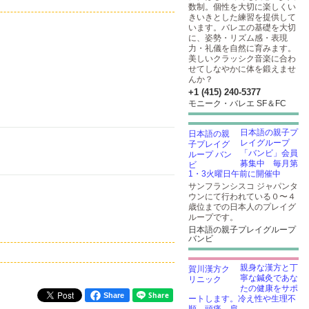
数制。個性を大切に楽しくい
きいきとした練習を提供して
います。バレエの基礎を大切
に、姿勢・リズム感・表現
力・礼儀を自然に育みます。
美しいクラッシク音楽に合わ
せてしなやかに体を鍛えませ
んか？
+1 (415) 240-5377
モニーク・バレエ SF＆FC
日本語の親子プ
レイグループ
「バンビ」会員
募集中 毎月第
1・3火曜日午前に開催中
サンフランシスコ ジャパンタ
ウンにて行われている０〜４
歳位までの日本人のプレイグ
ループです。
日本語の親子プレイグループ
バンビ
親身な漢方と丁
寧な鍼灸であな
たの健康をサポ
Share
ートします。冷え性や生理不