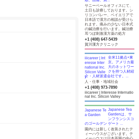
順、頭痛、肩...
サニーベールオフィスにて、
土日も診療しております。シ
リコンバレー、ベイエリアで
日本語で漢方の相談が受けら
れます。痛みの少ない日本式
の鍼治療を行います。鍼治療
耳つぼ刺激漢方薬の処方
+1 (408) 647-5439
賀川漢方クリニック
全米11拠点+東
京。アメリカ最
大のネットワー
クを持つ人材紹
介・人材派遣会社です。...
人・仕事・地域社会
+1 (408) 973-7890
iiicareer | Interesse Internatio
nal Inc. Silicon Valley
Japanese Tea
Gardenは、サ
ンフランシスコ
のゴールデン ゲート ...
園内には新しく改装されたテ
ィーハウスがございます。テ
ィーハウスは日本茶園の中心