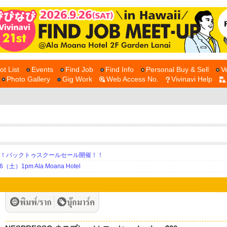
ot List
Events
Find Job
Find Info
Personal Buy & Sell
V
Photo Gallery
Gig Work
Web Access No.
Vivinavi Help
期！バックトゥスクールセール開催！！
土）1pm Ala Moana Hotel