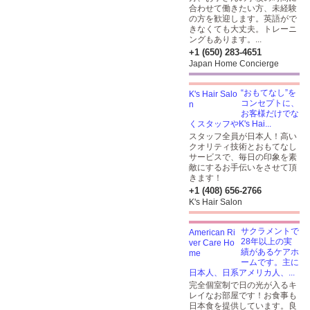
合わせて働きたい方、未経験
の方を歓迎します。英語がで
きなくても大丈夫。トレーニ
ングもあります。...
+1 (650) 283-4651
Japan Home Concierge
“おもてなし”を
コンセプトに、
お客様だけでな
くスタッフやK's Hai...
スタッフ全員が日本人！高い
クオリティ技術とおもてなし
サービスで、毎日の印象を素
敵にするお手伝いをさせて頂
きます！
+1 (408) 656-2766
K's Hair Salon
サクラメントで
28年以上の実
績があるケアホ
ームです。主に
日本人、日系アメリカ人、...
完全個室制で日の光が入るキ
レイなお部屋です！お食事も
日本食を提供しています。良