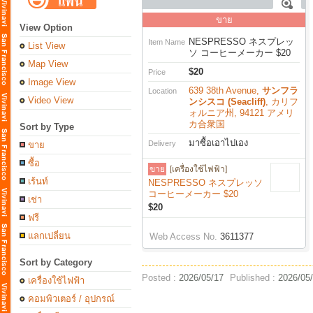
ขาย
View Option
NESPRESSO ネスプレッ
Item Name
List View
ソ コーヒーメーカー $20
Map View
$20
Price
Image View
639 38th Avenue,
サンフラ
Location
Video View
ンシスコ (Seacliff)
, カリフ
ォルニア州, 94121 アメリ
カ合衆国
Sort by Type
มาซื้อเอาไปเอง
Delivery
ขาย
ซื้อ
ขาย
[เครื่องใช้ไฟฟ้า]
เร้นท์
NESPRESSO ネスプレッソ
コーヒーメーカー $20
เช่า
$20
ฟรี
แลกเปลี่ยน
Web Access No.
3611377
Sort by Category
Posted :
2026/05/17
Published :
2026/05
เครื่องใช้ไฟฟ้า
คอมพิวเตอร์ / อุปกรณ์