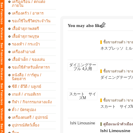
เครื่องเรือน / ตกแต่ง
ภายใน
เครื่องครัว / อาหาร
ของใช้ในชีวิตประจำวัน
You may also like...
เสื้อผ้าสุภาพสตรี
เสื้อผ้าสุภาพบุรุษ
ซื้อขายส่วนตัว
/
ขา
รองเท้า / กระเป๋า
ネスプレッソ ミ
เครื่องสำอางค์
เสื้อผ้าเด็ก / ของเล่น
ของใช้สำหรับเด็กทารก
ซื้อขายส่วนตัว
/
ขา
หนังสือ / การ์ตูน /
ダイニングテーブル
นิตยสาร
ซีดี / ดีวีดี / บลูเรย์
เกมส์ / งานอดิเรก
ซื้อขายส่วนตัว
/
ขา
กีฬา / กิจกรรมกลางแจ้ง
スカート サイズ
ตั๋ว / บัตรคูปอง
เครื่องดนตรี / อุปกรณ์
คู่มือแนะนำตัวเมือง
อุปกรณ์สัตว์เลี้ยง
Ishi Limousine
อื่นๆ