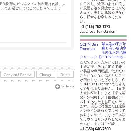
業訪問等のビジネスでの御利用は勿論、人
に位置し、絵画のように美し
メルでお過ごしになるのは如何でしょう
い風景と池を見渡すことがで
きます。美しい風景を見なが
ら、軽食をお楽しみくださ
い。
+1 (415) 752-1171
Japanese Tea Garden
。
最先端の不妊治
療と高い成功率
を誇る不妊治療
クリニック【CCRM Fertiliy...
ただでさえ不安がいっぱいの
不妊治療。それに加えて難し
い英語や専門用語、伝えたい
Copy and Renew
Change
Delete
ことがなかなか伝えたいこと
が伝わらないもどかしさ、C
CRM San Franciscoではそん
Go to top
な心配はありません。【日本
人女性医師】による【最先端
の不妊治療】と【最強のチー
ム】であなたをお迎えいたし
ます。現在は対面または遠隔
オンライン診察を受け付けて
おりますので、まずは日本語
でカウンセリングをしてみま
せんか。まずはご相談...
+1 (650) 646-7500