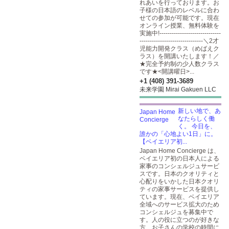
れあいを行っております。お
子様の日本語のレベルに合わ
せての参加が可能です。現在
オンライン授業、無料体験を
実施中!------------------------------
-------------------------------＼2才
児能力開発クラス（めばえク
ラス）を開講いたします！／
★完全予約制の少人数クラス
です★<開講曜日>...
+1 (408) 391-3689
未来学園 Mirai Gakuen LLC
新しい地で、あ
なたらしく働
く。 今日を、
誰かの「心地よい1日」に。
【ベイエリア初...
Japan Home Concierge は、
ベイエリア初の日本人による
家事のコンシェルジュサービ
スです。日本のクオリティと
心配りをいかした日本クオリ
ティの家事サービスを提供し
ています。現在、ベイエリア
全域へのサービス拡大のため
コンシェルジュを募集中で
す。人の役に立つのが好きな
方、お子さんの学校の時間に