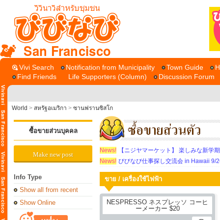
San Francisco
Vivi Search
Notification from Municipality
Town Guide
H
Find Friends
Life Supporters (Column)
Discussion Forum
World
>
สหรัฐอเมริกา
>
ซานฟรานซิสโก
ซื้อขายส่วนบุคคล
News!
【ニジヤマーケット】 楽しみな新学
Make new post
News!
びびなび仕事探し交流会 in Hawaii 9/26（
Info Type
ขาย / เครื่องใช้ไฟฟ้า
Show all from recent
Show Online