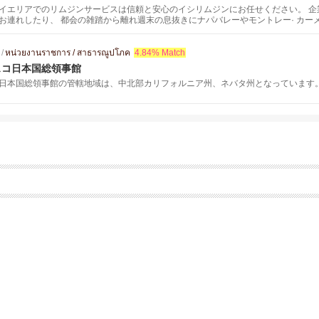
イエリアでのリムジンサービスは信頼と安心のイシリムジンにお任せください。 企
お連れしたり、 都会の雑踏から離れ週末の息抜きにナパバレーやモントレー· カー
なドライバーがご満足の頂けるサービスを提供させて頂きます。
/
หน่วยงานราชการ / สาธารณูปโภค
4.84% Match
スコ日本国総領事館
日本国総領事館の管轄地域は、中北部カリフォルニア州、ネバタ州となっています