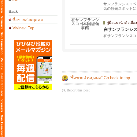
サンフランシスコベ
気の観光スポットに
Back
か。 フレンドリー
ซื้อขายส่วนบุคคล
คู่มือแนะนำตัวเมือง
Vivinavi Top
在サンフランシ
在サンフランシスコ
“ซื้อขายส่วนบุคคล” Go back to top
Report this post