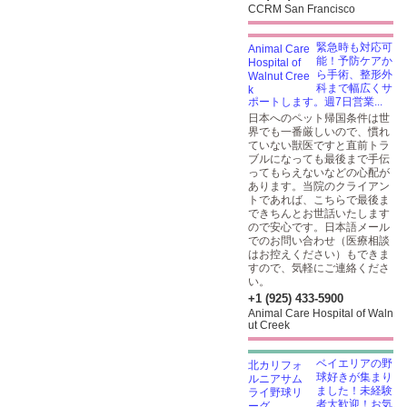
CCRM San Francisco
緊急時も対応可
能！予防ケアか
ら手術、整形外
科まで幅広くサ
ポートします。週7日営業...
日本へのペット帰国条件は世
界でも一番厳しいので、慣れ
ていない獣医ですと直前トラ
ブルになっても最後まで手伝
ってもらえないなどの心配が
あります。当院のクライアン
トであれば、こちらで最後ま
できちんとお世話いたします
ので安心です。日本語メール
でのお問い合わせ（医療相談
はお控えください）もできま
すので、気軽にご連絡くださ
い。
+1 (925) 433-5900
Animal Care Hospital of Waln
ut Creek
ベイエリアの野
球好きが集まり
ました！未経験
者大歓迎！お気