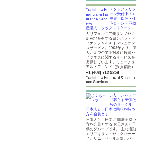
＜タックスリタ
ーン受付中！＞
投資・保険・住
宅ローン・不動
産購入・タックスリターン...
カリフォルニア州サンノゼに
所在地を有するヨシハラ・フ
ィナンシャル＆インシュラン
スサービス。1993年より、個
人および企業を対象に投資や
ビジネスに関するサービスを
提供しています。ミューチュ
アル・ファンド（投資信託）
+1 (408) 712-9259
Yoshihara Financial & Insura
nce Services
シリコンバレー
で暮らす子供た
ちのサークル。
日本人と、日本に興味を持つ
方を会員とす...
日本人と、日本に 興味を持つ
方を会員とする お母さんと子
供のグループです。 主な活動
エリアはサンノゼ、クパチー
ノ、サニーベール近郊。パー