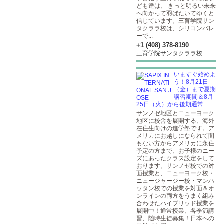
ども達は、 きっと明るい未来
へ向かって羽ばたいてゆくと
信じています。三育学院サン
タクララ校は、シリコンバレ
ーで...
+1 (408) 378-8190
三育学院サンタクララ校
いますぐ始めよ
う！8月21日
（金）まで夏期
講習期間＆8月
25日（火）から後期通常...
サンノゼ地区とニューヨーク
地区に校舎を展開する、海外
在住生向けの進学塾です。ア
メリカにお越しになられて間
もない方からアメリカに永住
予定の方まで、お子様のニー
ズにあったクラス設定をして
おります。サンノゼ校での対
面授業と、ニューヨーク校・
ニュージャージー校・マンハ
ッタン校での授業を対面＆オ
ンラインの両方をうまく組み
合わせたハイブリッド授業を
展開中！通常授業、各季節講
習、随時生徒募集！日本への