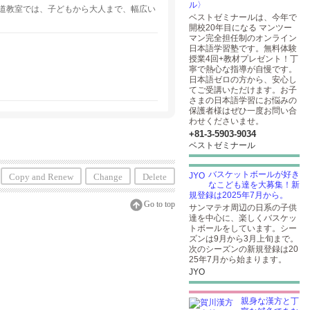
ル〉
道教室では、子どもから大人まで、幅広い
ベストゼミナールは、今年で
開校20年目になる マンツー
マン完全担任制のオンライン
日本語学習塾です。無料体験
授業4回+教材プレゼント！丁
寧で熱心な指導が自慢です。
日本語ゼロの方から、安心し
てご受講いただけます。お子
さまの日本語学習にお悩みの
保護者様はぜひ一度お問い合
わせくださいませ。
+81-3-5903​-9034
ベストゼミナール
バスケットボールが好き
Copy and Renew
Change
Delete
なこども達を大募集！新
規登録は2025年7月から。
Go to top
サンマテオ周辺の日系の子供
達を中心に、楽しくバスケッ
トボールをしています。シー
ズンは9月から3月上旬まで。
次のシーズンの新規登録は20
25年7月から始まります。
JYO
親身な漢方と丁