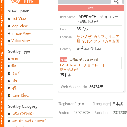
ขาย
View Option
LADERACH チョコレー
Item Name
List View
ト詰め合わせ
Map View
35ドル
Price
Image View
サンノゼ
, カリフォルニア
Location
Video View
州, 95134 アメリカ合衆国
มาซื้อเอาไปเอง
Delivery
Sort by Type
ขาย
ขาย
[เครื่องครัว / อาหาร]
LADERACH チョコレート
ซื้อ
詰め合わせ
เร้นท์
35ドル
เช่า
Web Access No.
3647485
ฟรี
แลกเปลี่ยน
[Registrant]
チョコ
[Language]
日本語
Sort by Category
Posted :
2026/06/04
Published :
2026/06
เครื่องใช้ไฟฟ้า
คอมพิวเตอร์ / อุปกรณ์