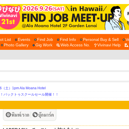
ot List
Events
Find Job
Find Info
Personal Buy & Sell
V
Photo Gallery
Gig Work
Web Access No.
Vivinavi Help
土）1pm Ala Moana Hotel
期！バックトゥスクールセール開催！！