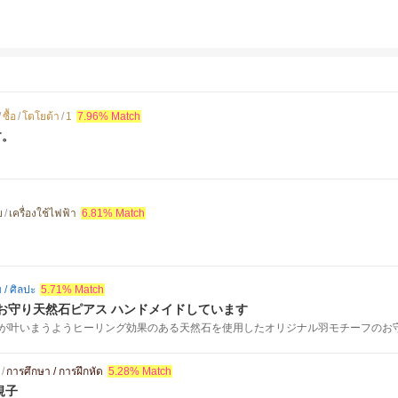
/
ซื้อ
/
โตโยต้า
/
1
7.96% Match
す。
ย
/
เครื่องใช้ไฟฟ้า
6.81% Match
/ ศิลปะ
5.71% Match
お守り天然石ピアス ハンドメイドしています
が叶いまうようヒーリング効果のある天然石を使用したオリジナル羽モチーフのお守り
/
การศึกษา / การฝึกหัด
5.28% Match
規子