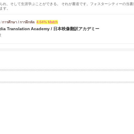
られ、そして生涯学ぶことができる。 それが書道です。フォスターシティーの当書
ます。
/
การศึกษา / การฝึกหัด
4.64% Match
media Translation Academy / 日本映像翻訳アカデミー
校