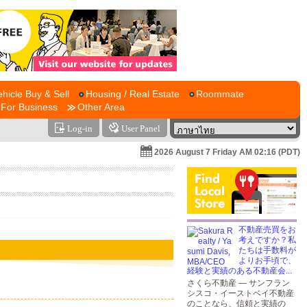
ehicle Buy & Sell
Housing / Real Estate
Roommate
For Business
Other Area
Log-in
User Panel
2026 August 7 Friday AM 02:16 (PDT)
不動産売買をお
考えですか？私
たちは手数料が
よりお手頃で、
経験と実績のある不動産会...
さくら不動産 — サンフラン
シスコ・イーストベイ不動産
のことなら、信頼と実績の