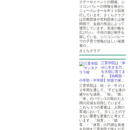
クデーやイベントの開催、シ
リコンバレーの情報を載せた
ニュースレターを年１０回発
行しています。さくらクラブ
は宗教団体や営利団体とは無
関係で、会員の有志によって
運営しています。友達の輪を
広げたい、子供の遊び相手を
探している、シリコンバレー
での子育て情報がほしい保護
者の...
さくらクラブ
三育学院は「幸
せに生きる力」
を大切に育てま
す。【幼稚部・
小学部・中学部】対面で保...
三育学院は、幼・小・中 の１
２年間を通して、 子ども達の
健やかな成長、「知」「徳」
「体」のバランスの取れた人
間の完成を目指しています。
これら３つの要素は、人間の
育成において、 欠くことので
きない重要な要素だと考えて
います。「知育」・「徳
育」・「体育」の円満な発達
を目指す三育学院で学んだ子