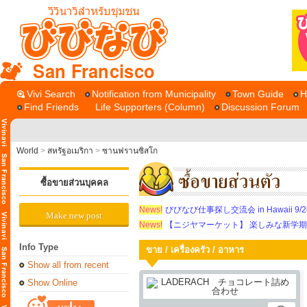
San Francisco
Vivi Search
Notification from Municipality
Town Guide
H
Find Friends
Life Supporters (Column)
Discussion Forum
World
>
สหรัฐอเมริกา
>
ซานฟรานซิสโก
ซื้อขายส่วนบุคคล
News!
びびなび仕事探し交流会 in Hawaii 9/26（
Make new post
News!
【ニジヤマーケット】 楽しみな新学
Info Type
ขาย / เครื่องครัว / อาหาร
Show all from recent
Show Online