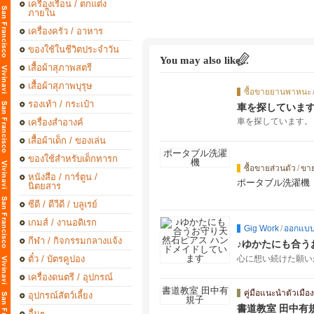
เครื่องเรือน / ตกแต่ง
ภายใน
เครื่องครัว / อาหาร
ของใช้ในชีวิตประจำวัน
You may also like...
เสื้อผ้าสุภาพสตรี
เสื้อผ้าสุภาพบุรุษ
ซื้อขายยานพาหนะ
รองเท้า / กระเป๋า
車を探していま
車を探しています。
เครื่องสำอางค์
เสื้อผ้าเด็ก / ของเล่น
ของใช้สำหรับเด็กทารก
ซื้อขายส่วนตัว
/
ขา
หนังสือ / การ์ตูน /
ポータブル洗濯機
นิตยสาร
ซีดี / ดีวีดี / บลูเรย์
เกมส์ / งานอดิเรก
Gig Work
/
ออกแบบ 
กีฬา / กิจกรรมกลางแจ้ง
♪ゆかたにも合う
ตั๋ว / บัตรคูปอง
心に想い続けた願い
เครื่องดนตรี / อุปกรณ์
คู่มือแนะนำตัวเมือง
อุปกรณ์สัตว์เลี้ยง
書道教室 田中有
อื่นๆ