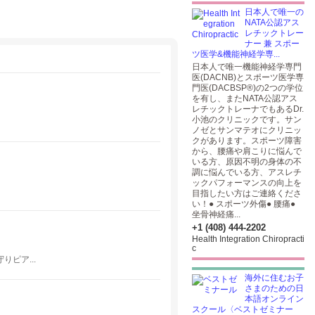
日本人で唯一の
NATA公認アス
レチックトレー
ナー 兼 スポー
ツ医学&機能神経学専...
日本人で唯一機能神経学専門
医(DACNB)とスポーツ医学専
門医(DACBSP®)の2つの学位
を有し、またNATA公認アス
レチックトレーナでもあるDr.
小池のクリニックです。サン
ノゼとサンマテオにクリニッ
クがあります。スポーツ障害
から、腰痛や肩こりに悩んで
いる方、原因不明の身体の不
調に悩んでいる方、アスレチ
ックパフォーマンスの向上を
目指したい方はご連絡くださ
い！● スポーツ外傷● 腰痛●
坐骨神経痛...
+1 (408) 444-2202
Health Integration Chiropracti
c
ピア...
海外に住むお子
さまのための日
本語オンライン
スクール〈ベストゼミナー