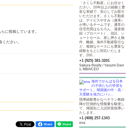
「さくら不動産」にお任せく
ださい。20年以上の経験と豊
富な実績で、安心してお取引
いただけます。さくら不動産
は、デイビスやすみ（康美）
が率いるチームです。通常の
住宅売買はもちろん、遺産相
ちらに投稿しています。
続（プロベート）、信託、シ
ョートセール、差し押さえ物
絡ください。
件、離婚、海外不動産取引な
ど、複雑なケースにも豊富な
経験をもとに対応いたしま
す。200...
+1 (925) 381-3201
Sakura Realty / Yasumi Davi
s, MBA/CEO
海外でがんばる日本
の子供たちの学習を
サポート。帰国後の中・高・
大受験を強力にバッ...
指導経験豊かなベテラン教師
陣が圧倒的な情報量を駆使し
て、帰国生に入試対策指導い
たします。
+1 (408) 257-1343
ena
Share