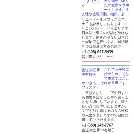
寧な鍼灸であな
たの健康をサポ
ートします。冷
え性や生理不順、頭痛、肩...
サニーベールオフィスにて、
土日も診療しております。シ
リコンバレー、ベイエリアで
日本語で漢方の相談が受けら
れます。痛みの少ない日本式
の鍼治療を行います。鍼治療
耳つぼ刺激漢方薬の処方
+1 (408) 647-5439
賀川漢方クリニック
だれでも手軽に
始められ、そし
て生涯学ぶこと
ができる。 それが書道です。
フォスター...
「書は人なり。」字の形より
も個性を活かした字を書くこ
とを大切にしています。筆の
使い方は指導いたしますが、
文字の形や線はその人の性格
や人生を表しますので自由に
書いていただきます。
+1 (650) 245-7767
書道教室 田中有規子