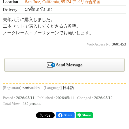
Location
San Jose
, California, 95124 アメリカ合衆国
Delivery
มาซื้อเอาไปเอง
去年八月に購入しました。
二本セットで購入してくださる方希望。
ノークレーム・ノーリターンでお願いします。
Web Access No.
3601453
Send Message
[Registrant]
naniwakko
[Language]
日本語
Posted :
2026/05/11
Published :
2026/05/11
Changed :
2026/05/12
Total View :
485 persons
Share