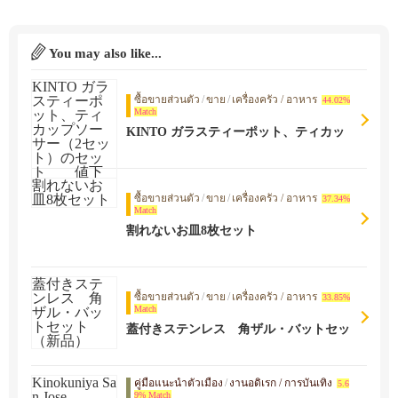
You may also like...
ซื้อขายส่วนตัว
/
ขาย
/
เครื่องครัว / อาหาร
44.02%
Match
KINTO ガラスティーポット、ティカッ
プソーサー（2セット）のセット 値下
げしました
ซื้อขายส่วนตัว
/
ขาย
/
เครื่องครัว / อาหาร
37.34%
Match
割れないお皿8枚セット
ซื้อขายส่วนตัว
/
ขาย
/
เครื่องครัว / อาหาร
33.85%
Match
蓋付きステンレス 角ザル・バットセッ
ト（新品）
คู่มือแนะนำตัวเมือง
/
งานอดิเรก / การบันเทิง
5.6
9% Match