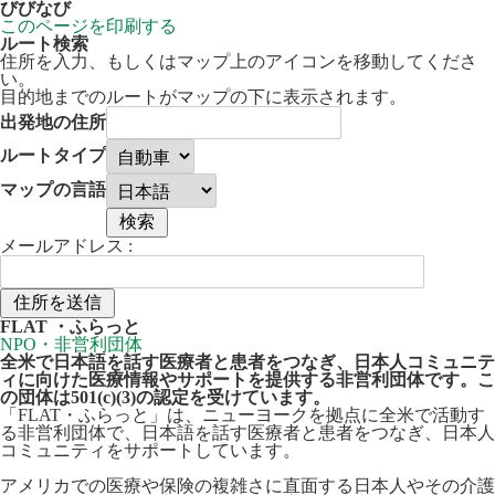
びびなび
このページを印刷する
ルート検索
住所を入力、もしくはマップ上のアイコンを移動してくださ
い。
目的地までのルートがマップの下に表示されます。
出発地の住所
ルートタイプ
マップの言語
メールアドレス :
30 km
Leaflet
| ©
OpenStreetMap
contributors
FLAT ・ふらっと
+
NPO・非営利団体
全米で日本語を話す医療者と患者をつなぎ、日本人コミュニテ
−
ィに向けた医療情報やサポートを提供する非営利団体です。こ
の団体は501(c)(3)の認定を受けています。
「FLAT・ふらっと」は、ニューヨークを拠点に全米で活動す
る非営利団体で、日本語を話す医療者と患者をつなぎ、日本人
コミュニティをサポートしています。
アメリカでの医療や保険の複雑さに直面する日本人やその介護