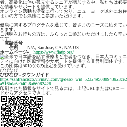
者、高齢化に伴い孤立するシニアが増加する中、私たちは必要
な情報やサポートを提供しています。
オンライン活動も活発に行っており、ニューヨーク以外にお住
まいの方でも気軽にご参加いただけます。
健康に関するプログラムを通じて、皆さまのニーズに応えてい
きます。
ご興味をお持ちの方は、ふらっとご参加いただけましたら幸い
です。
電話番号
住所
N/A, San Jose, CA, N/A US
ホームページ
https://www.flatjp.org/
びびなび
びびなび - タウンガイド
https://sanfrancisco.vivinavi.com/tg/desc/_wid_5232495088943923ce2
a516bda6e940b6a66062426
印刷された情報をサイトで見るには、上記URLまたはQRコー
ドからアクセスできます。