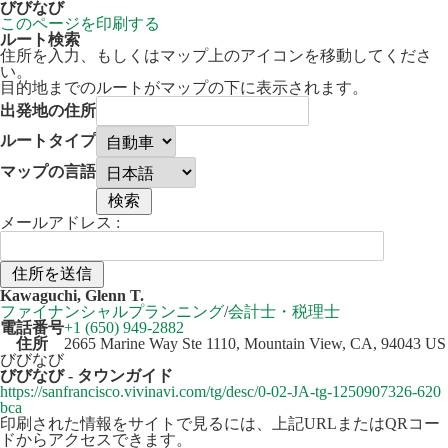
びびなび
このページを印刷する
ルート検索
住所を入力、もしくはマップ上のアイコンを移動してくださ
い。
目的地までのルートがマップの下に表示されます。
出発地の住所
ルートタイプ
マップの言語
メールアドレス :
30 km
Leaflet
| ©
OpenStreetMap
contributors
Kawaguchi, Glenn T.
+
ファイナンシャルプランニング
/
会計士・税理士
電話番号
+1 (650) 949-2882
−
住所
2665 Marine Way Ste 1110, Mountain View, CA, 94043 US
びびなび
びびなび - タウンガイド
https://sanfrancisco.vivinavi.com/tg/desc/0-02-JA-tg-1250907326-620
bca
印刷された情報をサイトで見るには、上記URLまたはQRコー
ドからアクセスできます。