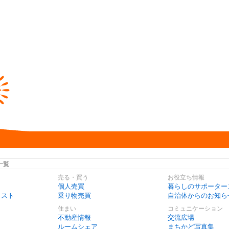
一覧
売る・買う
お役立ち情報
個人売買
暮らしのサポーター
リスト
乗り物売買
自治体からのお知ら
住まい
コミュニケーション
不動産情報
交流広場
ルームシェア
まちかど写真集