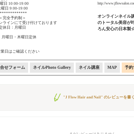
http://www.jflowsalon.c
曜日 10:00-19:00
曜日 9:00-19:00
*************
オンラインネイル
＜完全予約制＞
のトータル美容が
ンラインにて受け付けております
定休日：月曜日
ろん安心の日本製
R：月曜日・木曜日定休
営業日はご確認ください
合せフォーム
ネイルPhoto Gallery
ネイル講座
MAP
予約
"J Flow Hair and Nail" のレビューを書
まだレビューはありません。