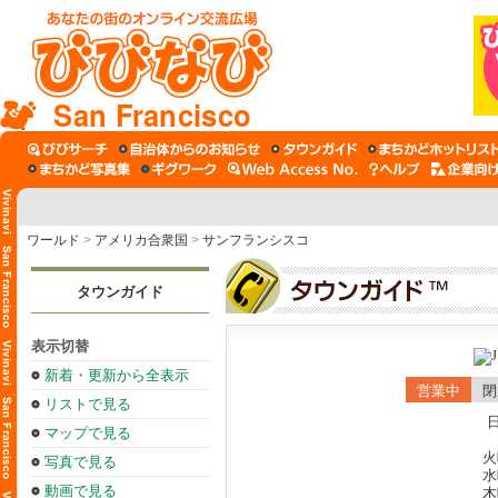
San Francisco
ワールド
>
アメリカ合衆国
>
サンフランシスコ
タウンガイド
表示切替
新着・更新から全表示
営業中
閉
リストで見る
日
マップで見る
火
写真で見る
水
動画で見る
木