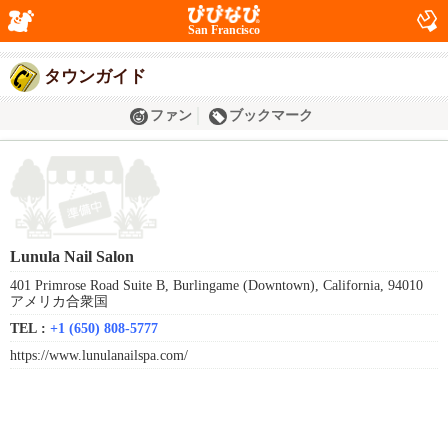
San Francisco
タウンガイド
ファン
ブックマーク
Lunula Nail Salon
401 Primrose Road Suite B, Burlingame (Downtown), California, 94010
アメリカ合衆国
TEL :
+1 (650) 808-5777
https://www.lunulanailspa.com/