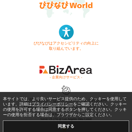
びびなびはアクセシビリティの向上に
取り組んでいます。
- 企業向けサービス -
本サイトでは、より良いサービス提供のため、クッキーを使用して
お問い合わせ
はじめてガイド
よくある質問
います。詳細は
プライバシーポリシー
をご確認ください。クッキー
利用規約
商標・著作権
プライバシーポリシー
の使用を許可する場合は同意するボタンを押してください。クッキ
ーの使用を拒否する場合は、ブラウザからご設定ください。
Copyright © 1999-2026 Vivid Navigation, Inc. All Rights Reserved.
Server US (75) @ Los Angeles Data Center