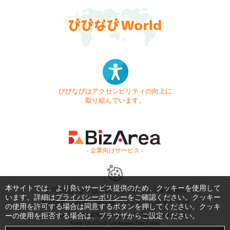
びびなびはアクセシビリティの向上に
取り組んでいます。
- 企業向けサービス -
本サイトでは、より良いサービス提供のため、クッキーを使用して
お問い合わせ
はじめてガイド
よくある質問
います。詳細は
プライバシーポリシー
をご確認ください。クッキー
利用規約
商標・著作権
プライバシーポリシー
の使用を許可する場合は同意するボタンを押してください。クッキ
ーの使用を拒否する場合は、ブラウザからご設定ください。
Copyright © 1999-2026 Vivid Navigation, Inc. All Rights Reserved.
Server US (75) @ Los Angeles Data Center