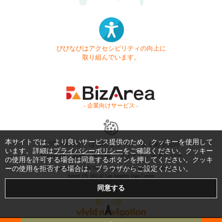
びびなびはアクセシビリティの向上に
取り組んでいます。
- 企業向けサービス -
本サイトでは、より良いサービス提供のため、クッキーを使用して
お問い合わせ
はじめてガイド
よくある質問
います。詳細は
プライバシーポリシー
をご確認ください。クッキー
利用規約
商標・著作権
プライバシーポリシー
の使用を許可する場合は同意するボタンを押してください。クッキ
ーの使用を拒否する場合は、ブラウザからご設定ください。
Copyright © 1999-2026 Vivid Navigation, Inc. All Rights Reserved.
Server US (45) @ Los Angeles Data Center