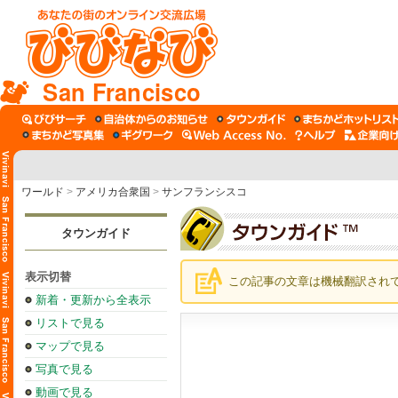
San Francisco
ワールド
>
アメリカ合衆国
>
サンフランシスコ
タウンガイド
表示切替
この記事の文章は機械翻訳され
新着・更新から全表示
リストで見る
マップで見る
写真で見る
動画で見る