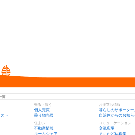
一覧
売る・買う
お役立ち情報
個人売買
暮らしのサポーター
リスト
乗り物売買
自治体からのお知ら
住まい
コミュニケーション
不動産情報
交流広場
ルームシェア
まちかど写真集