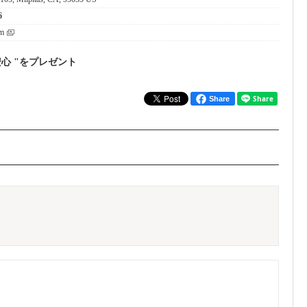
6
om
安心 "をプレゼント
Share
く