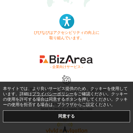
びびなびはアクセシビリティの向上に
取り組んでいます。
- 企業向けサービス -
本サイトでは、より良いサービス提供のため、クッキーを使用して
お問い合わせ
はじめてガイド
よくある質問
います。詳細は
プライバシーポリシー
をご確認ください。クッキー
利用規約
商標・著作権
プライバシーポリシー
の使用を許可する場合は同意するボタンを押してください。クッキ
ーの使用を拒否する場合は、ブラウザからご設定ください。
Copyright © 1999-2026 Vivid Navigation, Inc. All Rights Reserved.
Server US (44) @ Los Angeles Data Center