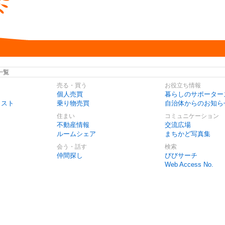
一覧
売る・買う
お役立ち情報
個人売買
暮らしのサポーター
リスト
乗り物売買
自治体からのお知ら
住まい
コミュニケーション
不動産情報
交流広場
ルームシェア
まちかど写真集
会う・話す
検索
仲間探し
びびサーチ
Web Access No.