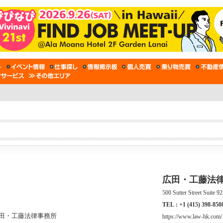
広田・工藤法
500 Sutter Street Suite 
TEL :
+1 (415) 398-850
https://www.law-hk.com/