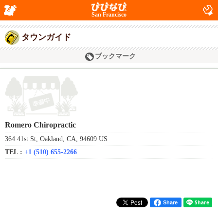
San Francisco
タウンガイド
ブックマーク
Romero Chiropractic
364 41st St, Oakland, CA, 94609 US
TEL :
+1 (510) 655-2266
Share