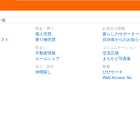
一覧
売る・買う
お役立ち情報
個人売買
暮らしのサポーター
リスト
乗り物売買
自治体からのお知ら
住まい
コミュニケーション
不動産情報
交流広場
ルームシェア
まちかど写真集
会う・話す
検索
仲間探し
びびサーチ
Web Access No.