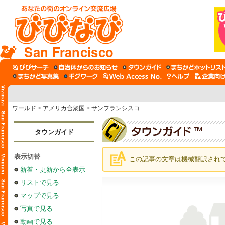
San Francisco
ワールド
>
アメリカ合衆国
>
サンフランシスコ
タウンガイド
表示切替
この記事の文章は機械翻訳され
新着・更新から全表示
リストで見る
マップで見る
写真で見る
動画で見る