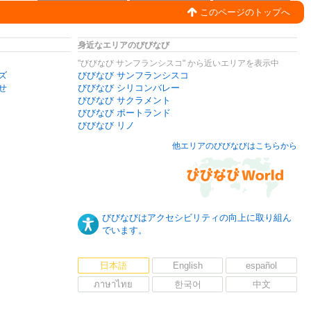
このページのトップへ
身近なエリアのびびなび
"びびなび サンフランシスコ" から近いエリアを表示中
ズ
びびなび サンフランシスコ
せ
びびなび シリコンバレー
びびなび サクラメント
びびなび ポートランド
びびなび リノ
他エリアのびびなびはこちらから
びびなびはアクセシビリティの向上に取り組ん
でいます。
日本語
English
español
ภาษาไทย
한국어
中文