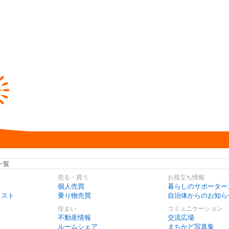
一覧
売る・買う
お役立ち情報
個人売買
暮らしのサポーター
リスト
乗り物売買
自治体からのお知ら
住まい
コミュニケーション
不動産情報
交流広場
ルームシェア
まちかど写真集