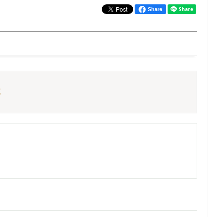
Share
く