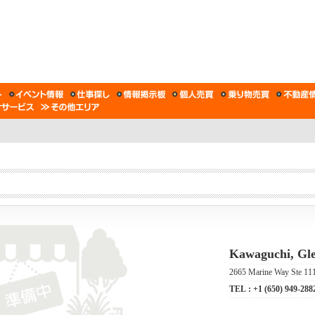
Kawaguchi, Gle
2665 Marine Way Ste 11
TEL :
+1 (650) 949-288