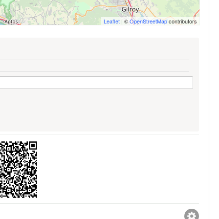
Leaflet
| ©
OpenStreetMap
contributors