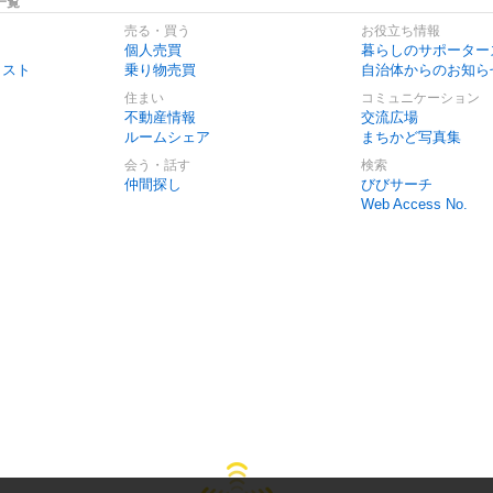
一覧
売る・買う
お役立ち情報
個人売買
暮らしのサポーター
リスト
乗り物売買
自治体からのお知ら
住まい
コミュニケーション
不動産情報
交流広場
ルームシェア
まちかど写真集
会う・話す
検索
仲間探し
びびサーチ
Web Access No.