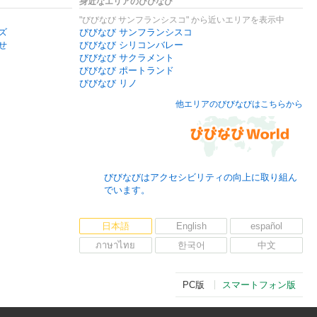
身近なエリアのびびなび
"びびなび サンフランシスコ" から近いエリアを表示中
ズ
びびなび サンフランシスコ
せ
びびなび シリコンバレー
びびなび サクラメント
びびなび ポートランド
びびなび リノ
他エリアのびびなびはこちらから
びびなびはアクセシビリティの向上に取り組ん
でいます。
日本語
English
español
ภาษาไทย
한국어
中文
PC版
スマートフォン版