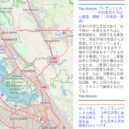
プレザントヒル
の日本式そろば
ん教室、開校！（日本語・英
語）
日本の大切な文化であり、お
子様が一生使えるそろばん・
暗算技術を、習得できる教室
です。現在20名の生徒さんが
受講してくださっています。
講師自身 子育てをする中で、
海外で日本語をキープする大
変さを痛感しており、ご家族
以外と日本語で話す機会を設
けるため、ご希望に合わせて
日本語での授業を提供してお
ります。なお、当教室は北米
珠算連盟に加盟しており、検
定試験、年に２回の大会な
ど、テキストで練習するだけ
でなく、...
Top Abacus
サンフランシス
コ州立大学にあ
る、もっとも大
きな日本人学生
団体のひとつです。