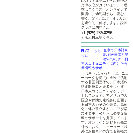
のカリキュラムできめ細かい
指導を心がけています。 現
在は全クラス オンラインで
開講中。幼児期から、読む、
書く、聞く、話す」4つの力
を総合的に伸ばします。設置
クラスは幼児ク...
+1 (925) 289-8296
くるみ日本語クラス
全米で日本語を
話す医療者と患
者をつなぎ、日
本人コミュニティに向けた医
療情報やサポ...
「FLAT・ふらっと」は、ニュ
ーヨークを拠点に全米で活動
する非営利団体で、日本語を
話す医療者と患者をつなぎ、
日本人コミュニティをサポー
トしています。アメリカでの
医療や保険の複雑さに直面す
る日本人やその介護者、高齢
化に伴い孤立するシニアが増
加する中、私たちは必要な情
報やサポートを提供していま
す。オンライン活動も活発に
行っており、ニューヨーク以
外にお住まいの方でも気軽に