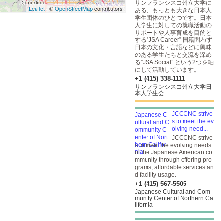
サンフランシスコ州立大学に
Leaflet
| ©
OpenStreetMap
contributors
ある、もっとも大きな日本人
学生団体のひとつです。日本
人学生に対しての就職活動の
サポートや人事育成を目的と
する”JSA Career” 国籍問わず
日本の文化・言語などに興味
のある学生たちと交流を深め
る”JSA Social” という2つを軸
にして活動しています。
+1 (415) 338-1111
サンフランシスコ州立大学日
本人学生会
JCCCNC strive
s to meet the ev
olving need...
JCCCNC strive
s to meet the evolving needs
of the Japanese American co
mmunity through offering pro
grams, affordable services an
d facility usage.
+1 (415) 567-5505
Japanese Cultural and Com
munity Center of Northern Ca
lifornia