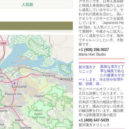
アサロンです。日本人美容師
人気順
と韓国人美容師が協力しなが
ら成長しているサロンで、そ
れぞれの技術を活かし、高い
クオリティのサービスを提供
しています。「Japanese He
ad Spa」も人気メニューとし
て展開中。今後さらに拡大し
ていく成長サロンです。海外
でチャレンジしたい方、大歓
迎です。
+1 (408) 296-9027
Maria Hair Studio
親身な漢方と丁
寧な鍼灸であな
たの健康をサポ
ートします。冷え性や生理不
順、頭痛、肩...
サニーベールオフィスにて、
土日も診療しております。シ
リコンバレー、ベイエリアで
日本語で漢方の相談が受けら
れます。痛みの少ない日本式
の鍼治療を行います。鍼治療
耳つぼ刺激漢方薬の処方
+1 (408) 647-5439
賀川漢方クリニック