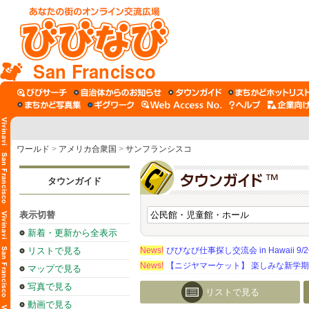
San Francisco
ワールド
>
アメリカ合衆国
>
サンフランシスコ
タウンガイド
表示切替
新着・更新から全表示
リストで見る
News!
びびなび仕事探し交流会 in Hawaii 9/26（
News!
【ニジヤマーケット】 楽しみな新学
マップで見る
写真で見る
リストで見る
動画で見る