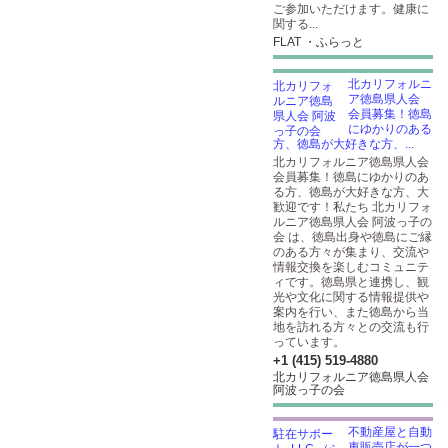
ご参加いただけます。健康に
関する...
FLAT ・ふらっと
北カリフォルニ
ア徳島県人会
会員募集！徳島
にゆかりのある
方、徳島が大好きな方、...
北カリフォルニア徳島県人会
会員募集！徳島にゆかりのあ
る方、徳島が大好きな方、大
歓迎です！私たち 北カリフォ
ルニア徳島県人会 阿波っ子の
会 は、徳島出身や徳島にご縁
のある方々が集まり、交流や
情報交換を楽しむコミュニテ
ィです。徳島県と連携し、観
光や文化に関する情報提供や
案内を行い、また徳島から当
地を訪れる方々との交流も行
っています。
+1 (415) 519-4880
北カリフォルニア徳島県人会
阿波っ子の会
不動産屋と自動
車販売店が一つ