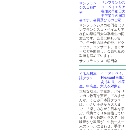
サンフランシス
コ・ベイエリア
在住の早稲田大
学卒業生の同窓
会です。会員及びそのご家...
サンフランシスコ稲門会はサ
ンフランシスコ・ベイエリア
在住の早稲田大学卒業生の同
窓会です。会員は約100名
で、年一回の総会の他、ピク
ニック、コンサート、セミナ
ーなどを開催し、会員相互の
親睦を深めています。
サンフランシスコ稲門会
イーストベイ、
Pleasant Hillに
ある幼児、小学
生、中高生、大人を対象と...
大切な幼児、学童期、バイリ
ンガル教育を実践してみませ
んか。くるみ日本語クラス
は、小さい子供から大人ま
で 「楽しみながら日本を学
ぶ」環境づくりを目指してい
ます。少人数制クラスで 経
験豊かな教師が 生徒一人一
人のレベルに合わせ、手作り