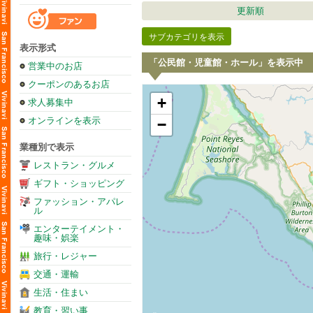
更新順
サブカテゴリを表示
表示形式
「公民館・児童館・ホール」を表示中
営業中のお店
クーポンのあるお店
+
求人募集中
オンラインを表示
−
業種別で表示
レストラン・グルメ
ギフト・ショッピング
ファッション・アパレ
ル
エンターテイメント・
趣味・娯楽
旅行・レジャー
交通・運輸
生活・住まい
教育・習い事