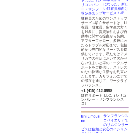
になった、新し
い駐在員様向け
ワンストップサービス！🌈...
駐在員のためのワンストップ
サービス駐在サポートは、駐
在員、研究員、留学生の方々
を対象に、賃貸物件および自
動車に関する提案から契約、
アフターフォロー、多岐にわ
たるトラブル対応まで、包括
的かつ専門的なサービスを提
供しています。私たちはアメ
リカでの生活において欠かせ
ない住まいと車のトータルサ
ポートをご提供し、ストレス
のない快適な生活をお約束い
たします。カリフォルニアで
の滞在を通じて、ワークライ
フバランス...
+1 (415) 412-0998
駐在サポート, LLC.（シリコ
ンバレー・サンフランシス
コ）
サンフランシス
コベイエリアで
のリムジンサー
ビスは信頼と安心のイシリム