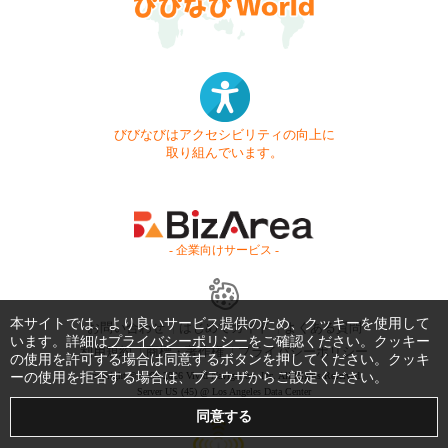
びびなびはアクセシビリティの向上に
取り組んでいます。
- 企業向けサービス -
本サイトでは、より良いサービス提供のため、クッキーを使用して
お問い合わせ
はじめてガイド
よくある質問
います。詳細は
プライバシーポリシー
をご確認ください。クッキー
利用規約
商標・著作権
プライバシーポリシー
の使用を許可する場合は同意するボタンを押してください。クッキ
ーの使用を拒否する場合は、ブラウザからご設定ください。
Copyright © 1999-2026 Vivid Navigation, Inc. All Rights Reserved.
Server US (45) @ Los Angeles Data Center