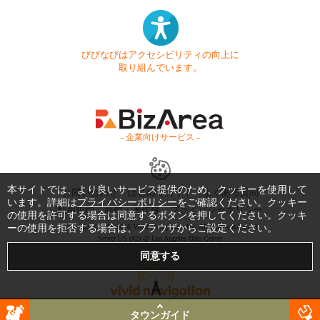
びびなびはアクセシビリティの向上に
取り組んでいます。
- 企業向けサービス -
本サイトでは、より良いサービス提供のため、クッキーを使用して
お問い合わせ
はじめてガイド
よくある質問
います。詳細は
プライバシーポリシー
をご確認ください。クッキー
利用規約
商標・著作権
プライバシーポリシー
の使用を許可する場合は同意するボタンを押してください。クッキ
ーの使用を拒否する場合は、ブラウザからご設定ください。
Copyright © 1999-2026 Vivid Navigation, Inc. All Rights Reserved.
Server US (42) @ Los Angeles Data Center
タウンガイド