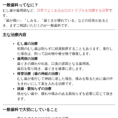
一般歯科ってなに？
むし歯や歯周病など、
日常でよくあるお口のトラブルを治療する分
野
で
す。
「歯が痛い」「しみる」「歯ぐきが腫れている」
などの症状があると
き、まずご相談いただくのが一般歯科です。
主な治療内容
むし歯の治療
初期のむし歯は削らずに経過観察することもあります。
進行し
た場合は、削って詰め物や被せ物で修復します。
歯周病の治療
歯ぐきの腫れや出血、口臭の原因となる歯周病。
歯石を取り除き、歯ぐきを健康に戻します。
根管治療（歯の神経の治療）
むし歯が進行して神経に達した場合、
痛みを取るために歯の中
をきれいにして薬を入れる治療です。
抜歯・親知らずの治療
残せない歯や、
腫れや痛みのある親知らずを必要に応じて抜き
ます。
一般歯科で大切にしていること