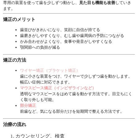
専用の装置を使って歯を少しずつ動かし、
見た目も機能も改善
して
いき
ます。
矯正のメリット
歯並びがきれいになり、笑顔に自信が持てる
歯磨きがしやすくなり、むし歯や歯周病の予防につながる
かみ合わせがよくなり、食事や発音がしやすくなる
顎関節への負担が減る
矯正の方法
ワイヤー矯正（ブラケット矯正）
歯に小さな装置をつけ、ワイヤーで少しずつ歯を動かします。
幅広い症例に対応できます。
マウスピース矯正（インビザラインなど）
透明なマウスピースをはめて歯を動かす方法です。
目立ちにく
く取り外しも可能。
部分矯正
前歯など、気になる部分だけを短期間で整える方法です。
治療の流れ
カウンセリング、検査