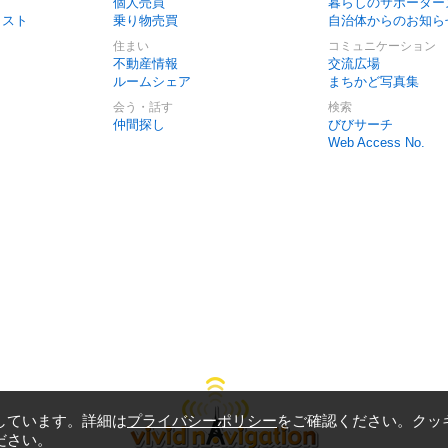
個人売買
暮らしのサポーター
リスト
乗り物売買
自治体からのお知ら
住まい
コミュニケーション
不動産情報
交流広場
ルームシェア
まちかど写真集
会う・話す
検索
仲間探し
びびサーチ
Web Access No.
しています。詳細は
プライバシーポリシー
をご確認ください。クッ
ださい。