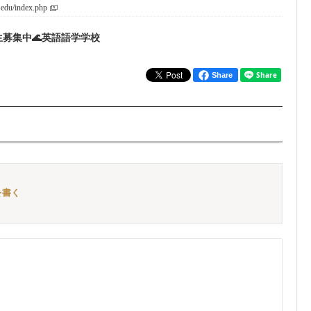
.edu/index.php
生募集中🌊英語語学学校
Share
ーを書く