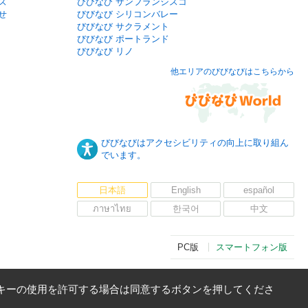
ズ
びびなび サンフランシスコ
せ
びびなび シリコンバレー
びびなび サクラメント
びびなび ポートランド
びびなび リノ
他エリアのびびなびはこちらから
びびなびはアクセシビリティの向上に取り組ん
でいます。
日本語
English
español
ภาษาไทย
한국어
中文
PC版
スマートフォン版
キーの使用を許可する場合は同意するボタンを押してくださ