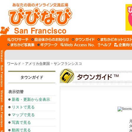
San Francisco
ワールド
>
アメリカ合衆国
>
サンフランシスコ
タウンガイド
表示切替
新着・更新から全表示
リストで見る
マップで見る
月
写真で見る
火
動画で見る
水