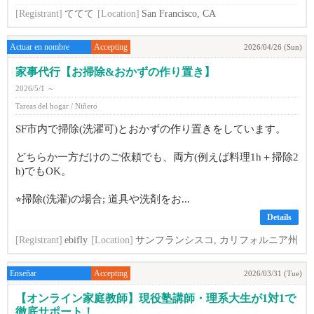
[Registrant]
ててて
[Location]
San Francisco, CA
Actuar en nombre
Accepting
2026/04/26 (Sun)
家事代行【お掃除&おかずの作り置き】
2026/5/1 ～
Tareas del hogar / Niñero
SF市内で掃除(洗濯可)とおかずの作り置きをしています。
どちらか一方だけのご依頼でも、両方(例えば料理1h＋掃除2
h)でもOK。
⭐︎掃除(洗濯)の場合; 道具や洗剤をお...
Details
[Registrant]
ebifly
[Location]
サンフランシスコ, カリフォルニア州
Enseñar
Accepting
2026/03/31 (Tue)
【オンライン家庭教師】現役塾講師・理系大生が1対1で
徹底サポート！