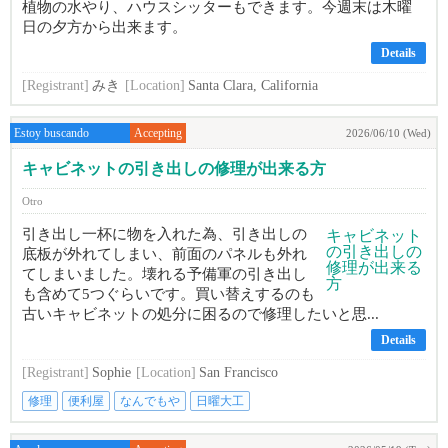
植物の水やり、ハウスシッターもできます。今週末は木曜
日の夕方から出来ます。
Details
[Registrant]
みき
[Location]
Santa Clara, California
Estoy buscando
Accepting
2026/06/10 (Wed)
キャビネットの引き出しの修理が出来る方
Otro
引き出し一杯に物を入れた為、引き出しの
底板が外れてしまい、前面のパネルも外れ
てしまいました。壊れる予備軍の引き出し
も含めて5つぐらいです。買い替えするのも
古いキャビネットの処分に困るので修理したいと思...
Details
[Registrant]
Sophie
[Location]
San Francisco
修理
便利屋
なんでもや
日曜大工