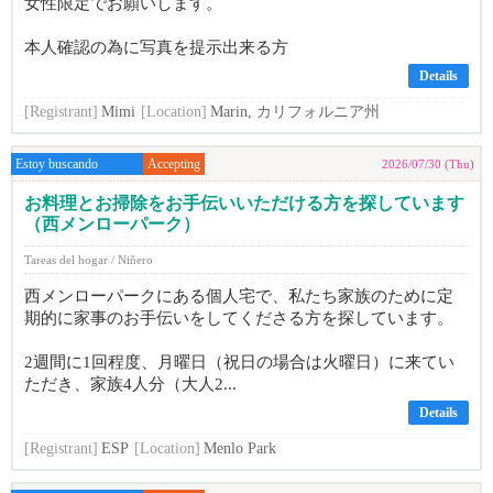
女性限定でお願いします。
本人確認の為に写真を提示出来る方
Details
[Registrant]
Mimi
[Location]
Marin, カリフォルニア州
Estoy buscando
Accepting
2026/07/30 (Thu)
お料理とお掃除をお手伝いいただける方を探しています
（西メンローパーク）
Tareas del hogar / Niñero
西メンローパークにある個人宅で、私たち家族のために定
期的に家事のお手伝いをしてくださる方を探しています。
2週間に1回程度、月曜日（祝日の場合は火曜日）に来てい
ただき、家族4人分（大人2...
Details
[Registrant]
ESP
[Location]
Menlo Park