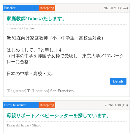
Enseñar
Accepting
2026/02/01 (Sun)
家庭教師/Tutorいたします。
Educación / Lección
📚 駐在向け家庭教師（小・中学生・高校生対象）
はじめまして、Tと申します。
（日本の中学を帰国子女枠で受験し、東京大学／UCバーク
レーに合格）
日本の中学・高校・大...
Details
[Registrant]
T
[Location]
San Francisco
Estoy buscando
Accepting
2026/01/30 (Fri)
母親サポート／ベビーシッターを探しています。
Tareas del hogar / Niñero