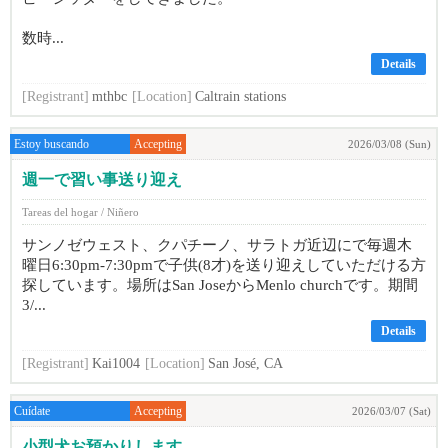
数時...
Details
[Registrant]
mthbc
[Location]
Caltrain stations
Estoy buscando
Accepting
2026/03/08 (Sun)
週一で習い事送り迎え
Tareas del hogar / Niñero
サンノゼウェスト、クパチーノ、サラトガ近辺にで毎週木
曜日6:30pm-7:30pmで子供(8才)を送り迎えしていただける方
探しています。場所はSan JoseからMenlo churchです。期間
3/...
Details
[Registrant]
Kai1004
[Location]
San José, CA
Cuídate
Accepting
2026/03/07 (Sat)
小型犬お預かりします