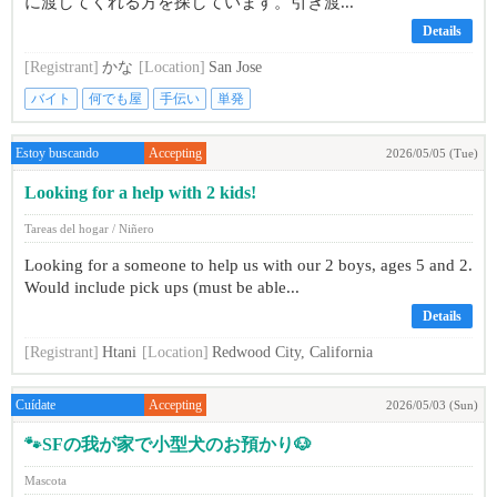
に渡してくれる方を探しています。引き渡...
Details
[Registrant]
かな
[Location]
San Jose
バイト
何でも屋
手伝い
単発
Estoy buscando
Accepting
2026/05/05 (Tue)
Looking for a help with 2 kids!
Tareas del hogar / Niñero
Looking for a someone to help us with our 2 boys, ages 5 and 2.
Would include pick ups (must be able...
Details
[Registrant]
Htani
[Location]
Redwood City, California
Cuídate
Accepting
2026/05/03 (Sun)
🐾SFの我が家で小型犬のお預かり🐶
Mascota