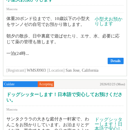
Mascota
体重20ポンド位までで、10歳以下の小型犬
をサンノゼの自宅でお預かり致します。
朝夕の散歩、日中裏庭で遊ばせたり、エサ、水、必要に応
じて薬の管理も致します。
一泊(24時...
Details
[Registrant]
WMSJ0903
[Location]
San Jose, California
Cuídate
Accepting
2026/02/23 (Mon)
ドッグシッターします！日本語で安心してお預けくださ
い。
Mascota
サンタクララの大きな庭付き一軒家で、わ
んこをお預かりしています。お泊まりとデ