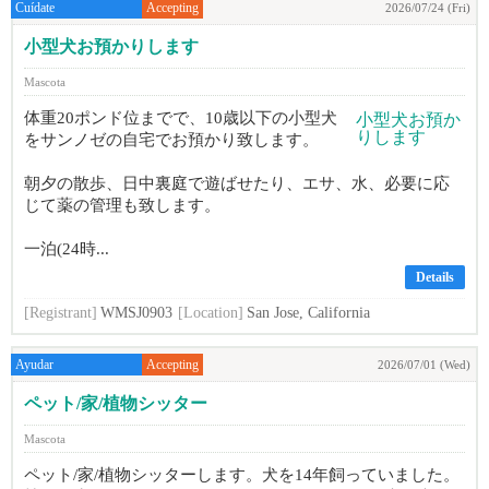
Cuídate
Accepting
2026/07/24 (Fri)
小型犬お預かりします
Mascota
体重20ポンド位までで、10歳以下の小型犬
をサンノゼの自宅でお預かり致します。
朝夕の散歩、日中裏庭で遊ばせたり、エサ、水、必要に応
じて薬の管理も致します。
一泊(24時...
Details
[Registrant]
WMSJ0903
[Location]
San Jose, California
Ayudar
Accepting
2026/07/01 (Wed)
ペット/家/植物シッター
Mascota
ペット/家/植物シッターします。犬を14年飼っていました。