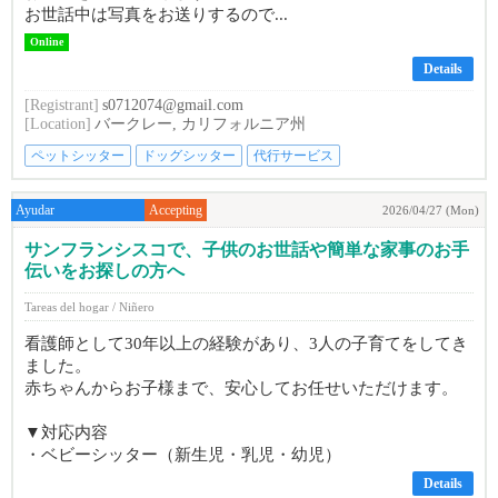
お世話中は写真をお送りするので...
Online
Details
[Registrant]
s0712074@gmail.com
[Location]
バークレー, カリフォルニア州
ペットシッター
ドッグシッター
代行サービス
Ayudar
Accepting
2026/04/27 (Mon)
サンフランシスコで、子供のお世話や簡単な家事のお手
伝いをお探しの方へ
Tareas del hogar / Niñero
看護師として30年以上の経験があり、3人の子育てをしてき
ました。
赤ちゃんからお子様まで、安心してお任せいただけます。
▼対応内容
・ベビーシッター（新生児・乳児・幼児）
Details