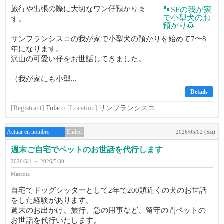
旅行や出張の際に大切なワン仔預かりま
す。
サンフランシスコの我が家で小型犬の預かりを始めて7〜8
年になります。
沢山の可愛い仔をお世話してきました。
（我が家にも小型...
Details
[Registrant]
Tolaco
[Location]
サンフランシスコ
Actuar en nombre
Ended
2026/05/02 (Sat)
週末ご自宅でペットのお世話を代行します
2026/5/1 ～ 2026/5/30
Mascota
自宅でドッグシッターとして2年で200頭近くの犬のお世話
をした経験があります。
週末のお出かけ、旅行、急の用事など、留守の間ペットの
お世話を代行いたします。