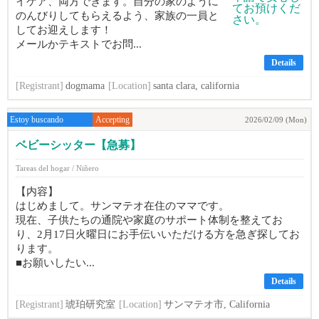
イケア、両方できます。自分の家のように
のんびりしてもらえるよう、家族の一員と
してお迎えします！
メールかテキストでお問...
Details
[Registrant]
dogmama
[Location]
santa clara, california
Estoy buscando
Accepting
2026/02/09 (Mon)
ベビーシッター【急募】
Tareas del hogar / Niñero
【内容】
はじめまして。サンマテオ在住のママです。
現在、子供たちの通院や家庭のサポート体制を整えてお
り、2月17日火曜日にお手伝いいただける方を急ぎ探してお
ります。
■お願いしたい...
Details
[Registrant]
琥珀研究室
[Location]
サンマテオ市, California