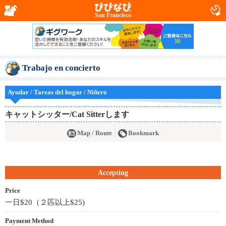
San Francisco
Trabajo en concierto
Ayudar / Tareas del hogar / Niñero
キャットシッター/Cat Sitterします
Map / Route
Bookmark
Accepting
Price
一日$20（２匹以上$25)
Payment Method