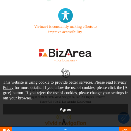
Vivinavi is constantly making efforts to
improve accessibility.
- For Business -
This website is using cookie to provide better services. Please read
Privacy
Contact Us
Starter Guide
FAQ
Policy
for more details. If you allow the use of cookies, please click the [A
Terms of Use
Trademark / Copyright
Privacy Policy
gree] button. If you reject the use of cookies, please change your settings fr
Copyright © 1999-2026 Vivid Navigation, Inc. All Rights Reserved.
om your browser.
Server US (43) @ Los Angeles Data Center