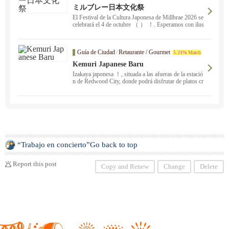
ミルブレー日本文化祭
El Festival de la Cultura Japonesa de Millbrae 2026 se
celebrará el 4 de octubre （ ） ！. Esperamos con ilus
ión poder veros a todos ！. Molienda de arroz, bailes,
canciones, teatro de papel, puestos de comida japones
a... ¡Habrá mucho que ver! ！ ！
Guía de Ciudad
/
Retaurante / Gourmet
5.21% Match
Kemuri Japanese Baru
Izakaya japonesa ！, situada a las afueras de la estació
n de Redwood City, donde podrá disfrutar de platos cr
eativos elaborados con ingredientes japoneses, sake, w
hisky y cócteles originales.
“Trabajo en concierto”Go back to top
Report this post
Copy and Renew
Change
Delete